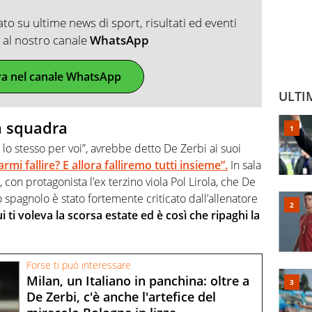
o su ultime news di sport, risultati ed eventi
ti al nostro canale
WhatsApp
ra nel canale WhatsApp
ULTI
a squadra
 lo stesso per voi”, avrebbe detto De Zerbi ai suoi
armi fallire? E allora falliremo tutti insieme”.
In sala
 con protagonista l’ex terzino viola Pol Lirola, che De
 spagnolo è stato fortemente criticato dall’allenatore
ti voleva la scorsa estate ed è così che ripaghi la
Forse ti può interessare
Milan, un Italiano in panchina: oltre a
De Zerbi, c'è anche l'artefice del