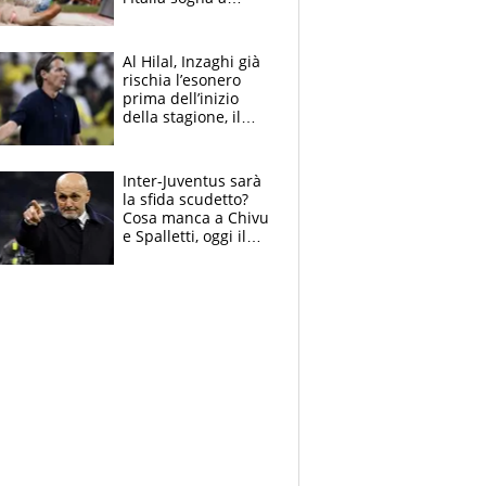
Eugene. Castellani
da record, Succo in
finale
Al Hilal, Inzaghi già
rischia l’esonero
prima dell’inizio
della stagione, il
retroscena
Inter-Juventus sarà
la sfida scudetto?
Cosa manca a Chivu
e Spalletti, oggi il
primo antipasto