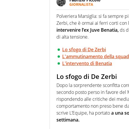
GIORNALISTA
Nella sua carriera ha seguito 
agenzie e testate. Esperienza
Polveriera Marsiglia: si fa sempre p
prevalentemente di calcio
Zerbi, che è ormai ai ferri corti con
intervenire l’ex Juve Benatia,
ds de
di alta tensione.
Lo sfogo di De Zerbi
L'ammutinamento della squad
L'intervento di Benatia
Lo sfogo di De Zerbi
Dopo la sorprendente sconfitta cont
secondo posto perso in favore del M
rispondendo alle critiche dei media
comportamento non preso bene dagli
scrive L’Equipe, ha portato
a una so
settimana.