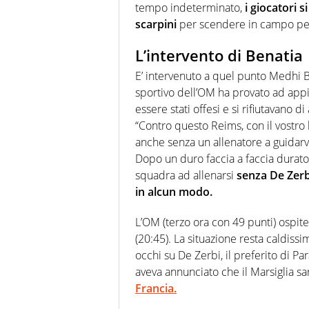
tempo indeterminato,
i giocatori si
scarpini
per scendere in campo per
L’intervento di Benatia
E’ intervenuto a quel punto Medhi Be
sportivo dell’OM ha provato ad appia
essere stati offesi e si rifiutavano di
“Contro questo Reims, con il vostro 
anche senza un allenatore a guidarvi
Dopo un duro faccia a faccia durato 
squadra ad allenarsi
senza De Zerbi
in alcun modo.
L’OM (terzo ora con 49 punti) ospit
(20:45). La situazione resta caldiss
occhi su De Zerbi, il preferito di Pa
aveva annunciato che il Marsiglia s
Francia.