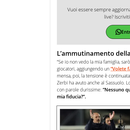
Vuoi essere sempre aggiornat
live? Iscrivi
Ent
L’ammutinamento dell
“Se io non vedo la mia famiglia, sarò
giocatori, aggiungendo un
“Volete f
mensa, poi, la tensione è continuata,
Zerbi ha avuto anche al Sassuolo. Lo
con parole durissime:
“Nessuno qui 
mia fiducia?”.