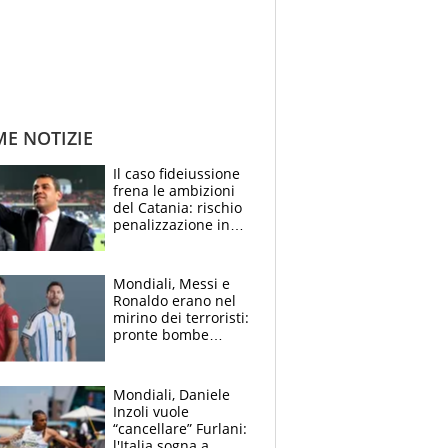
ME NOTIZIE
Il caso fideiussione
frena le ambizioni
del Catania: rischio
penalizzazione in
classifica, cosa
succede?
Mondiali, Messi e
Ronaldo erano nel
mirino dei terroristi:
pronte bombe
contro la Pulce
Mondiali, Daniele
Inzoli vuole
“cancellare” Furlani:
l'Italia sogna a