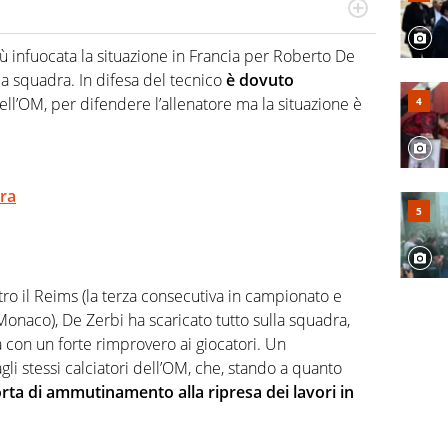
numerose manifestazioni sportive e collaborato con
, competenza, conoscenza e memoria storica. Si occupa
iù infuocata la situazione in Francia per Roberto De
 la squadra. In difesa del tecnico
è dovuto
ll’OM, per difendere l’allenatore ma la situazione è
ra
ro il Reims (la terza consecutiva in campionato e
onaco), De Zerbi ha scaricato tutto sulla squadra,
 con un forte rimprovero ai giocatori. Un
 stessi calciatori dell’OM, che, stando a quanto
rta di ammutinamento alla ripresa dei lavori in