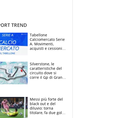
ORT TREND
Tabellone
Calciomercato Serie
A. Movimenti,
acquisti e cessioni:
estate 2026-27
Silverstone, le
caratteristiche del
circuito dove si
corre il Gp di Gran
Bretagna del
Motomondiale
Messi più forte del
black out e del
diluvio: torna
titolare, fa due gol e
un assist e trascina