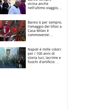
vicina anche
nell'ultimo viaggio,
la moglie Maura, i
figli e i suoi cari
circondati
Baresi 6 per sempre,
dall'affetto dei tifosi
l'omaggio dei tifosi a
Casa Milan è
commovente:
maglie, bandiere,
sciarpe, lacrime e
bigliettini
Napoli è mille colori:
per i 100 anni di
storia luci, lacrime e
fuochi d'artificio: De
Laurentiis salta al
coro anti-Juve