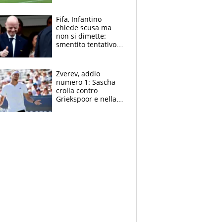
l'Inter Miami, altro
che ritiro
Fifa, Infantino
chiede scusa ma
non si dimette:
smentito tentativo di
corruzione al
Marocco
Zverev, addio
numero 1: Sascha
crolla contro
Griekspoor e nella
sfida a due con
Sinner si conferma
terzo. Quanti malori
a Montreal