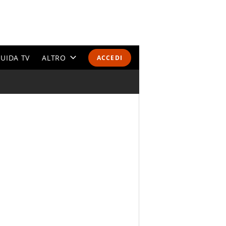
UIDA TV
ALTRO
ACCEDI
CALENDARI E CLASSIFICHE
ALTRI SPORT
MONDIALI 2026
OLIMPIADI
GOSSIP
LIFESTYLE