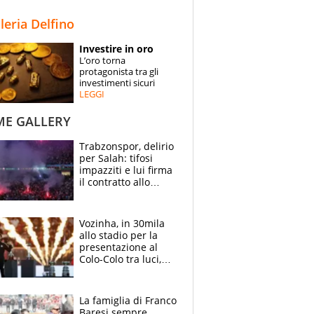
STORIE
lleria Delfino
SPECIALI
Investire in oro
L’oro torna
ESPERTI
protagonista tra gli
investimenti sicuri
LEGGI
CONTATTI
ME GALLERY
Trabzonspor, delirio
per Salah: tifosi
impazziti e lui firma
il contratto allo
stadio
Vozinha, in 30mila
allo stadio per la
presentazione al
Colo-Colo tra luci,
spettacolo, elicotteri
e paracadutisti
La famiglia di Franco
Baresi sempre