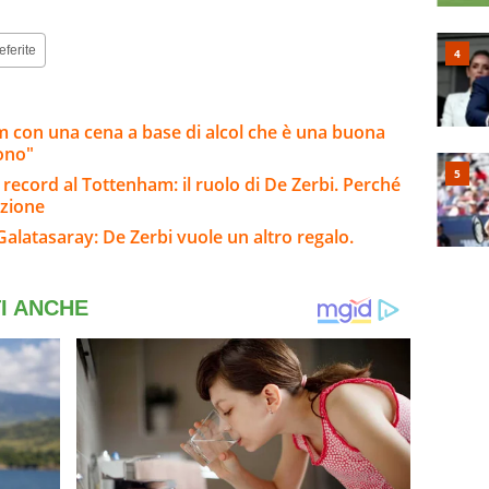
eferite
am con una cena a base di alcol che è una buona
iono"
o record al Tottenham: il ruolo di De Zerbi. Perché
pzione
Galatasaray: De Zerbi vuole un altro regalo.