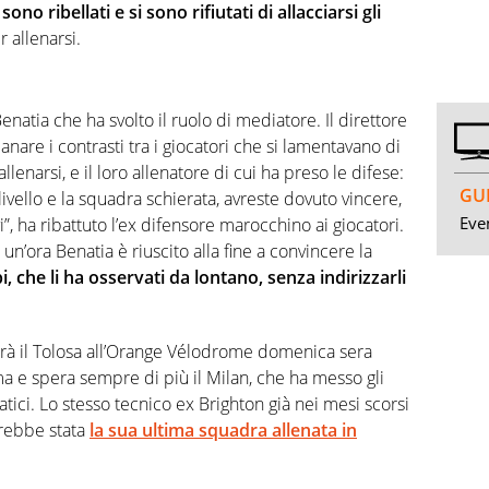
 sono ribellati e si sono rifiutati di allacciarsi gli
 allenarsi.
natia che ha svolto il ruolo di mediatore. Il direttore
nare i contrasti tra i giocatori che si lamentavano di
 allenarsi, e il loro allenatore di cui ha preso le difese:
GUI
livello e la squadra schierata, avreste dovuto vincere,
Even
”, ha ribattuto l’ex difensore marocchino ai giocatori.
un’ora Benatia è riuscito alla fine a convincere la
, che li ha osservati da lontano, senza indirizzarli
erà il Tolosa all’Orange Vélodrome domenica sera
ima e spera sempre di più il Milan, che ha messo gli
ratici. Lo stesso tecnico ex Brighton già nei mesi scorsi
arebbe stata
la sua ultima squadra allenata in