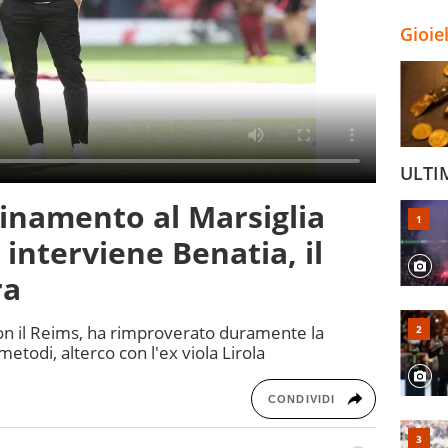
Gioie
ULTI
inamento al Marsiglia
, interviene Benatia, il
ra
 con il Reims, ha rimproverato duramente la
metodi, alterco con l'ex viola Lirola
CONDIVIDI