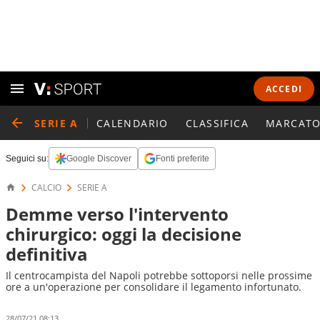
ACCEDI
SERIE A
CALENDARIO
CLASSIFICA
MARCATO
Seguici su:
Google Discover
Fonti preferite
CALCIO
SERIE A
Demme verso l'intervento
chirurgico: oggi la decisione
definitiva
Il centrocampista del Napoli potrebbe sottoporsi nelle prossime
ore a un'operazione per consolidare il legamento infortunato.
28/07/21 08:13