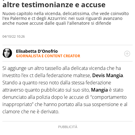
altre testimonianze e accuse
Nuovo capitolo nella vicenda, delicatissima, che vede coinvolto
l'ex Palermo e ct degli Azzurrini: nei suoi riguardi avanzano
anche nuove accuse dalle quali l'allenatore si difende
04/10/22 10:26
Elisabetta D'Onofrio
GIORNALISTA E CONTENT CREATOR
Giornalista professionista dal 2007, scrive per curiosità
personale e necessità: soprattutto di calcio, di sport e dei
Si aggiunge un altro tassello alla delicata vicenda che ha
suoi protagonisti, concedendosi innocenti evasioni
investito l’ex ct della federazione maltese,
Devis Mangia
.
nell'ambito della creazione di format. Un tempo ala
Stando a quanto reso noto dalla stessa federazione
destra, oggi si sente a suo agio nel ruolo di libero. Cura
attraverso quanto pubblicato sul suo sito,
Mangia
è stato
una classifica riservata dei migliori 5 calciatori di sempre.
denunciato alla polizia dopo le accuse di “comportamento
inappropriato” che hanno portato alla sua sospensione e al
clamore che ne è derivato.