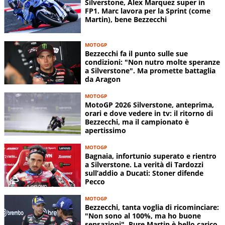
Silverstone, Alex Marquez super in
FP1. Marc lavora per la Sprint (come
Martin), bene Bezzecchi
MOTOGP
Bezzecchi fa il punto sulle sue
condizioni: "Non nutro molte speranze
a Silverstone". Ma promette battaglia
da Aragon
MOTOGP
MotoGP 2026 Silverstone, anteprima,
orari e dove vedere in tv: il ritorno di
Bezzecchi, ma il campionato è
apertissimo
MOTOGP
Bagnaia, infortunio superato e rientro
a Silverstone. La verità di Tardozzi
sull’addio a Ducati: Stoner difende
Pecco
MOTOGP
Bezzecchi, tanta voglia di ricominciare:
"Non sono al 100%, ma ho buone
sensazioni". Pure Martin è bello carico