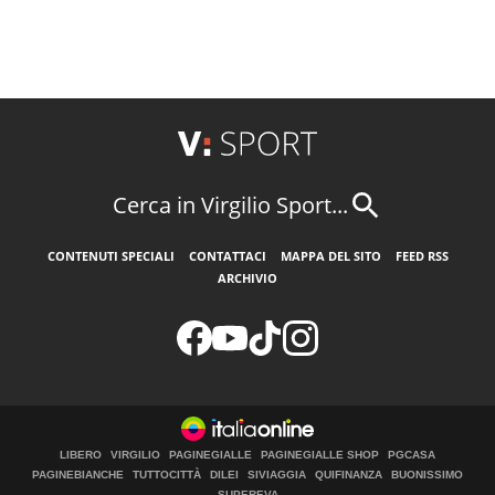
Cerca in Virgilio Sport...
CONTENUTI SPECIALI
CONTATTACI
MAPPA DEL SITO
FEED RSS
ARCHIVIO
LIBERO
VIRGILIO
PAGINEGIALLE
PAGINEGIALLE SHOP
PGCASA
PAGINEBIANCHE
TUTTOCITTÀ
DILEI
SIVIAGGIA
QUIFINANZA
BUONISSIMO
SUPEREVA