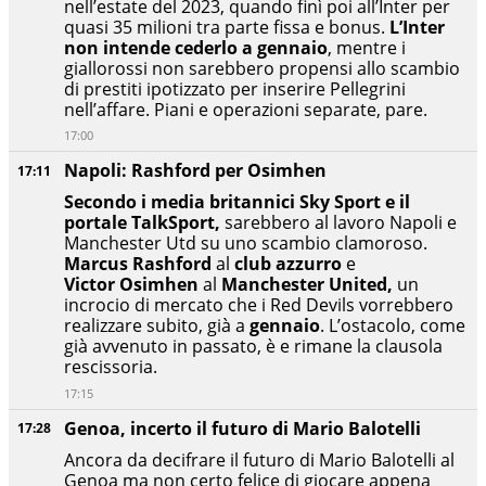
nell’estate del 2023, quando finì poi all’Inter per
quasi 35 milioni tra parte fissa e bonus.
L’Inter
non intende cederlo a gennaio
, mentre i
giallorossi non sarebbero propensi allo scambio
di prestiti ipotizzato per inserire Pellegrini
nell’affare. Piani e operazioni separate, pare.
17:00
Napoli: Rashford per Osimhen
17:11
Secondo i media britannici Sky Sport e il
portale TalkSport,
sarebbero al lavoro Napoli e
Manchester Utd su uno scambio clamoroso.
Marcus
Rashford
al
club azzurro
e
Victor
Osimhen
al
Manchester
United,
un
incrocio di mercato che i Red Devils vorrebbero
realizzare subito, già a
gennaio
. L’ostacolo, come
già avvenuto in passato, è e rimane la clausola
rescissoria.
17:15
Genoa, incerto il futuro di Mario Balotelli
17:28
Ancora da decifrare il futuro di Mario Balotelli al
Genoa ma non certo felice di giocare appena