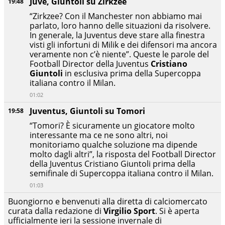
Juve, Giuntoli su Zirkzee
19:48
“Zirkzee? Con il Manchester non abbiamo mai
parlato, loro hanno delle situazioni da risolvere.
In generale, la Juventus deve stare alla finestra
visti gli infortuni di Milik e dei difensori ma ancora
veramente non c’è niente”. Queste le parole del
Football Director della Juventus
Cristiano
Giuntoli
in esclusiva prima della Supercoppa
italiana contro il Milan.
01:02
Juventus, Giuntoli su Tomori
19:58
“Tomori? È sicuramente un giocatore molto
interessante ma ce ne sono altri, noi
monitoriamo qualche soluzione ma dipende
molto dagli altri”, la risposta del Football Director
della Juventus Cristiano Giuntoli prima della
semifinale di Supercoppa italiana contro il Milan.
01:03
Buongiorno e benvenuti alla diretta di calciomercato
curata dalla redazione di
Virgilio Sport
. Si è aperta
ufficialmente ieri la sessione invernale di