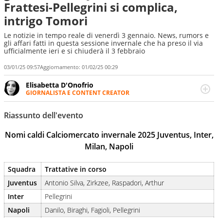
Frattesi-Pellegrini si complica,
intrigo Tomori
Le notizie in tempo reale di venerdì 3 gennaio. News, rumors e
gli affari fatti in questa sessione invernale che ha preso il via
ufficialmente ieri e si chiuderà il 3 febbraio
03/01/25 09:57
Aggiornamento:
01/02/25 00:29
Elisabetta D'Onofrio
GIORNALISTA E CONTENT CREATOR
Giornalista professionista dal 2007, scrive per curiosità
personale e necessità: soprattutto di calcio, di sport e dei
Riassunto dell'evento
suoi protagonisti, concedendosi innocenti evasioni
nell'ambito della creazione di format. Un tempo ala
Nomi caldi Calciomercato invernale 2025 Juventus, Inter,
destra, oggi si sente a suo agio nel ruolo di libero. Cura
Milan, Napoli
una classifica riservata dei migliori 5 calciatori di sempre.
Squadra
Trattative in corso
Juventus
Antonio Silva, Zirkzee, Raspadori, Arthur
Inter
Pellegrini
Napoli
Danilo, Biraghi, Fagioli, Pellegrini