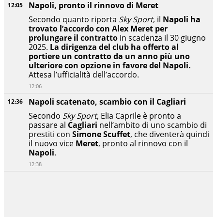
Napoli, pronto il rinnovo di Meret
12:05
Secondo quanto riporta
Sky Sport
, il
Napoli ha
trovato l’accordo con Alex Meret per
prolungare il contratto
in scadenza il 30 giugno
2025.
La dirigenza del club ha offerto al
portiere un contratto da un anno più uno
ulteriore con opzione in favore del Napoli.
Attesa l’ufficialità dell’accordo.
12:06
Napoli scatenato, scambio con il Cagliari
12:36
Secondo
Sky Sport
, Elia Caprile è pronto a
passare al
Cagliari
nell’ambito di uno scambio di
prestiti con
Simone Scuffet
, che diventerà quindi
il nuovo vice
Meret
, pronto al rinnovo con il
Napoli
.
12:38