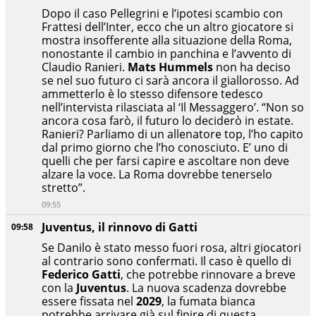
Dopo il caso Pellegrini e l’ipotesi scambio con
Frattesi dell’Inter, ecco che un altro giocatore si
mostra insofferente alla situazione della Roma,
nonostante il cambio in panchina e l’avvento di
Claudio Ranieri.
Mats Hummels
non ha deciso
se nel suo futuro ci sarà ancora il giallorosso. Ad
ammetterlo è lo stesso difensore tedesco
nell’intervista rilasciata al ‘Il Messaggero’. “Non so
ancora cosa farò, il futuro lo deciderò in estate.
Ranieri? Parliamo di un allenatore top, l’ho capito
dal primo giorno che l’ho conosciuto. E’ uno di
quelli che per farsi capire e ascoltare non deve
alzare la voce. La Roma dovrebbe tenerselo
stretto”.
09:55
Juventus, il rinnovo di Gatti
09:58
Se Danilo è stato messo fuori rosa, altri giocatori
al contrario sono confermati. Il caso è quello di
Federico Gatti
, che potrebbe rinnovare a breve
con la
Juventus
. La nuova scadenza dovrebbe
essere fissata nel
2029
, la fumata bianca
potrebbe arrivare già sul finire di questa