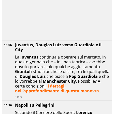
Juventus, Douglas Luiz verso Guardiola e il
11:06
City
La
Juventus
continua a operare sul mercato, in
questo gennaio che – in linea teorica – avrebbe
dovuto portare solo qualche aggiustamento.
Giuntoli
studia anche le uscite, tra le quali quella
di
Douglas Luiz
che piace a
Pep Guardiola
e che
lo vorrebbe al
Manchester
City
. Possibile? A
certe condizioni.
I dettagli
nell’approfondimento di questa manovra.
11:09
Napoli su Pellegrini
11:36
Secondo il Corriere dello Sport,
Lorenzo