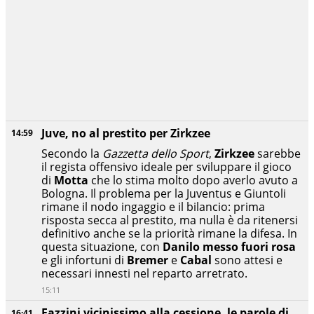
Juve, no al prestito per Zirkzee
14:59
Secondo la
Gazzetta dello Sport
,
Zirkzee
sarebbe
il regista offensivo ideale per sviluppare il gioco
di
Motta
che lo stima molto dopo averlo avuto a
Bologna. Il problema per la Juventus e Giuntoli
rimane il nodo ingaggio e il bilancio: prima
risposta secca al prestito, ma nulla è da ritenersi
definitivo anche se la priorità rimane la difesa. In
questa situazione, con
Danilo messo fuori rosa
e gli infortuni di
Bremer
e
Cabal
sono attesi e
necessari innesti nel reparto arretrato.
15:11
Fazzini vicinissimo alla cessione, le parole di
16:41