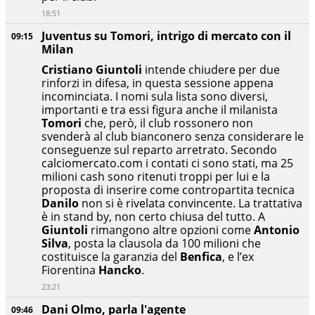
18:51
Juventus su Tomori, intrigo di mercato con il
09:15
Milan
Cristiano Giuntoli
intende chiudere per due
rinforzi in difesa, in questa sessione appena
incominciata. I nomi sula lista sono diversi,
importanti e tra essi figura anche il milanista
Tomori
che, però, il club rossonero non
svenderà al club bianconero senza considerare le
conseguenze sul reparto arretrato. Secondo
calciomercato.com i contati ci sono stati, ma 25
milioni cash sono ritenuti troppi per lui e la
proposta di inserire come contropartita tecnica
Danilo
non si è rivelata convincente. La trattativa
è in stand by, non certo chiusa del tutto. A
Giuntoli
rimangono altre opzioni come
Antonio
Silva
, posta la clausola da 100 milioni che
costituisce la garanzia del
Benfica
, e l’ex
Fiorentina
Hancko
.
23:21
Dani Olmo, parla l'agente
09:46