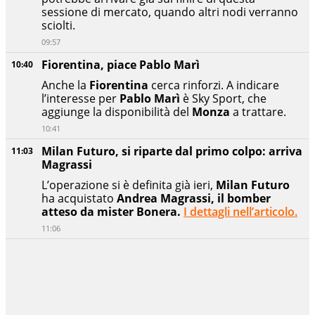
sessione di mercato, quando altri nodi verranno
sciolti.
09:57
Fiorentina, piace Pablo Marì
10:40
Anche la
Fiorentina
cerca rinforzi. A indicare
l’interesse per
Pablo Marì
è Sky Sport, che
aggiunge la disponibilità del
Monza
a trattare.
10:41
Milan Futuro, si riparte dal primo colpo: arriva
11:03
Magrassi
L’operazione si è definita già ieri,
Milan Futuro
ha acquistato
Andrea Magrassi, il bomber
atteso da mister Bonera.
I dettagli nell’articolo.
11:06