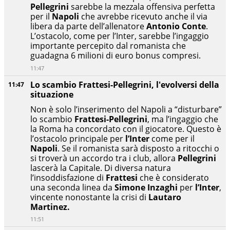
Pellegrini
sarebbe la mezzala offensiva perfetta
per il
Napoli
che avrebbe ricevuto anche il via
libera da parte dell’allenatore
Antonio Conte
.
L’ostacolo, come per l’Inter, sarebbe l’ingaggio
importante percepito dal romanista che
guadagna 6 milioni di euro bonus compresi.
11:47
Lo scambio Frattesi-Pellegrini, l'evolversi della
11:47
situazione
Non è solo l’inserimento del Napoli a “disturbare”
lo scambio
Frattesi-Pellegrini
, ma l’ingaggio che
la Roma ha concordato con il giocatore. Questo è
l’ostacolo principale per
l’Inter
come per il
Napoli
. Se il romanista sarà disposto a ritocchi o
si troverà un accordo tra i club, allora
Pellegrini
lascerà la Capitale. Di diversa natura
l’insoddisfazione di
Frattesi
che è considerato
una seconda linea da
Simone Inzaghi
per
l’Inter
,
vincente nonostante la crisi di
Lautaro
Martinez.
11:51