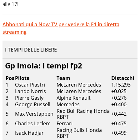
alle 17!
Abbonati qui a Now-TV per vedere la F1 in diretta
streaming
I TEMPI DELLE LIBERE
Gp Imola: i tempi fp2
Pos
Pilota
Team
Distacchi
1
Oscar Piastri
McLaren Mercedes
1:15.293
2
Lando Norris
McLaren Mercedes
+0.025
3
Pierre Gasly
Alpine Renault
+0.276
4
George Russell
Mercedes
+0.400
Red Bull Racing Honda
5
Max Verstappen
+0.442
RBPT
6
Charles Leclerc
Ferrari
+0.475
Racing Bulls Honda
7
Isack Hadjar
+0.499
RBPT