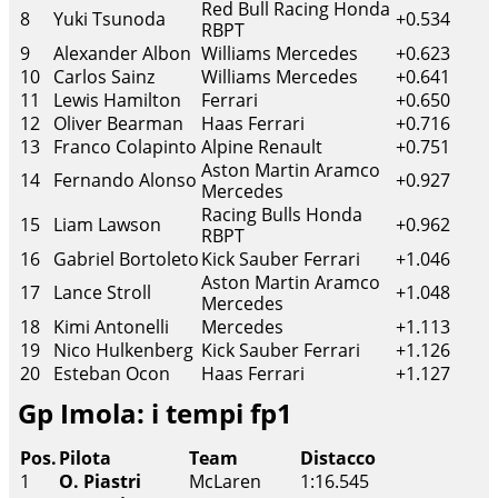
Red Bull Racing Honda
8
Yuki Tsunoda
+0.534
RBPT
9
Alexander Albon
Williams Mercedes
+0.623
10
Carlos Sainz
Williams Mercedes
+0.641
11
Lewis Hamilton
Ferrari
+0.650
12
Oliver Bearman
Haas Ferrari
+0.716
13
Franco Colapinto
Alpine Renault
+0.751
Aston Martin Aramco
14
Fernando Alonso
+0.927
Mercedes
Racing Bulls Honda
15
Liam Lawson
+0.962
RBPT
16
Gabriel Bortoleto
Kick Sauber Ferrari
+1.046
Aston Martin Aramco
17
Lance Stroll
+1.048
Mercedes
18
Kimi Antonelli
Mercedes
+1.113
19
Nico Hulkenberg
Kick Sauber Ferrari
+1.126
20
Esteban Ocon
Haas Ferrari
+1.127
Gp Imola: i tempi fp1
Pos.
Pilota
Team
Distacco
1
O. Piastri
McLaren
1:16.545