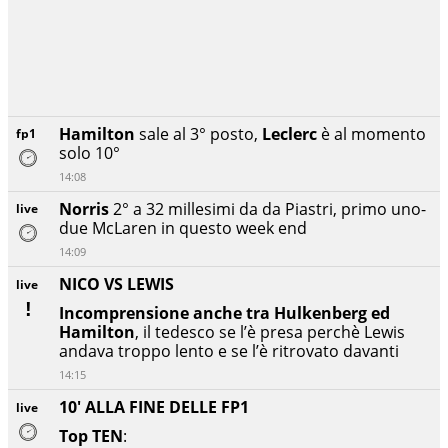
Hamilton
sale al 3° posto,
Leclerc
è al momento
fp1
solo 10°
14:08
Norris
2° a 32 millesimi da da Piastri, primo uno-
live
due McLaren in questo week end
14:09
NICO VS LEWIS
live
Incomprensione anche tra Hulkenberg ed
Hamilton
, il tedesco se l’è presa perchè Lewis
andava troppo lento e se l’è ritrovato davanti
14:15
10' ALLA FINE DELLE FP1
live
Top TEN
: