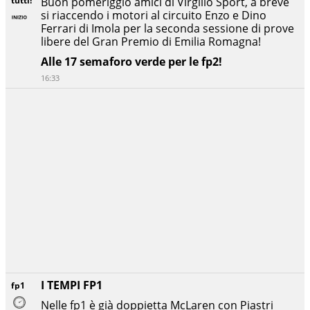
tutti!
Buon pomeriggio amici di Virgilio Sport, a breve
si riaccendo i motori al circuito Enzo e Dino
Ferrari di Imola per la seconda sessione di prove
libere del Gran Premio di Emilia Romagna!
Alle 17 semaforo verde per le fp2!
16:33
I TEMPI FP1
fp1
Nelle fp1 è già doppietta McLaren con Piastri