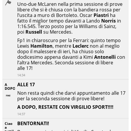
Uno-due McLaren nella prima sessione di prove
libere che si è chiusa con la bandiera rossa per
l’uscita a muro di Bortoleto. Oscar
Piastri
ha
fatto il miglior tempo davanti a Lando
Norris
in
1:16.545. Terzo posto per la Williams di Sainz,
poi
Russell
su Mercedes.
Fp1 in chiaroscuro per la Ferrari: quinto tempo
Lewis
Hamilton
, mentre
Leclerc
non al meglio
dopo il malessere di ieri, ha chiuso solo
dodicesimo appena davanti a Kimi
Antonelli
con
l’altra Mercedes. Seconda sessione di libere
alle 17!
14:34
ALLE 17
A
DOPO!
Non resta quindi che darvi appuntamento alle 17
per la seconda sessione di prove libere!
A DOPO, RESTATE CON VIRGILIO SPORT!!!!
14:37
BENTORNATI!
Ciao
a