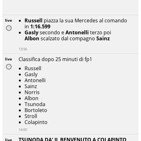
Russell
piazza la sua Mercedes al comando
live
in
1:16.599
Gasly
secondo e
Antonelli
terzo poi
Albon
scalzato dal compagno
Sainz
13:56
Classifica dopo 25 minuti di fp1
live
Russell
Gasly
Antonelli
Sainz
Norris
Albon
Tsunoda
Bortoleto
Stroll
Colapinto
14:00
TSUNODA DA' IL BENVENUTO A COLAPINTO
live