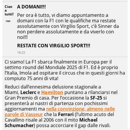
A DOMANI!!!
Ciao
a
tutti!
Per ora è tutto, vi diamo appuntamento a
domani con la F1 con le qualifiche ma restate
assolutamente con Virgilio Sport, c’è Sinner da
non perdere assolutamente e da viverlo con
noi!!!
RESTATE CON VIRGILIO SPORT!!!
18:23
Ci siamo! La F1 sbarca finalmente in Europa per il
settimo round del Mondiale 2025 di F1. Ed è proprio
l’Italia, Imola ad ospitare il circus che in questi giorni ha
compiuto 75 anni di vita!
Reduci dall’ennesima delusione stagionale a
Miami,
Leclerc
e
Hamilton
puntano a rilanciarsi nel
Gran Premio di casa. Per l’occasione la
SF-25
si
presenterà ai nastri di partenza con pochissimi
aggiornamenti ma
nella convinzione, almeno nelle
parole di Vasseur
che la
Ferrari
(l’ultimo acuto del
Cavallino risale al 2006 con il mito
Michael
Schumacher
) possa accorciare il gap dalle rivali.