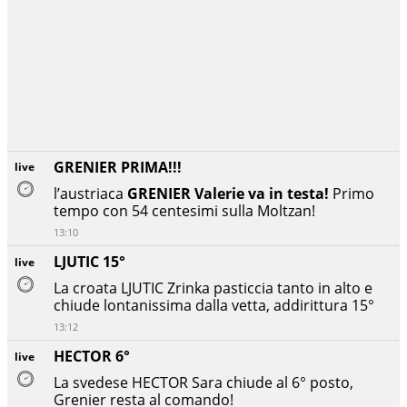
GRENIER PRIMA!!!
live
l’austriaca
GRENIER Valerie va in testa!
Primo
tempo con 54 centesimi sulla Moltzan!
13:10
LJUTIC 15°
live
La croata LJUTIC Zrinka pasticcia tanto in alto e
chiude lontanissima dalla vetta, addirittura 15°
13:12
HECTOR 6°
live
La svedese HECTOR Sara chiude al 6° posto,
Grenier resta al comando!