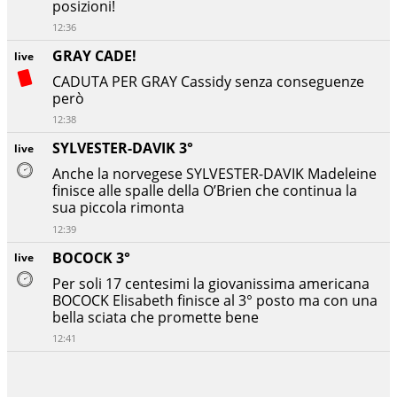
posizioni!
12:36
GRAY CADE!
live
CADUTA PER GRAY Cassidy senza conseguenze
però
12:38
SYLVESTER-DAVIK 3°
live
Anche la norvegese SYLVESTER-DAVIK Madeleine
finisce alle spalle della O’Brien che continua la
sua piccola rimonta
12:39
BOCOCK 3°
live
Per soli 17 centesimi la giovanissima americana
BOCOCK Elisabeth finisce al 3° posto ma con una
bella sciata che promette bene
12:41