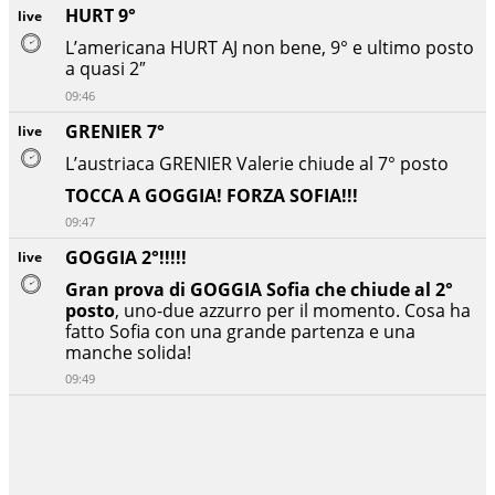
HURT 9°
live
L’americana HURT AJ non bene, 9° e ultimo posto
a quasi 2″
09:46
GRENIER 7°
live
L’austriaca GRENIER
Valerie chiude al 7° posto
TOCCA A GOGGIA! FORZA SOFIA!!!
09:47
GOGGIA 2°!!!!!
live
Gran prova di GOGGIA Sofia che chiude al 2°
posto
, uno-due azzurro per il momento. Cosa ha
fatto Sofia con una grande partenza e una
manche solida!
09:49