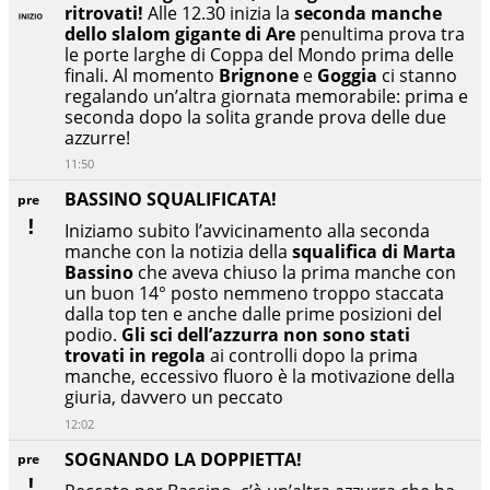
ritrovati!
Alle 12.30 inizia la
seconda manche
dello slalom gigante di Are
penultima prova tra
le porte larghe di Coppa del Mondo prima delle
finali. Al momento
Brignone
e
Goggia
ci stanno
regalando un’altra giornata memorabile: prima e
seconda dopo la solita grande prova delle due
azzurre!
11:50
BASSINO SQUALIFICATA!
pre
Iniziamo subito l’avvicinamento alla seconda
manche con la notizia della
squalifica di Marta
Bassino
che aveva chiuso la prima manche con
un buon 14° posto nemmeno troppo staccata
dalla top ten e anche dalle prime posizioni del
podio.
Gli sci dell’azzurra non sono stati
trovati in regola
ai controlli dopo la prima
manche, eccessivo fluoro è la motivazione della
giuria, davvero un peccato
12:02
SOGNANDO LA DOPPIETTA!
pre