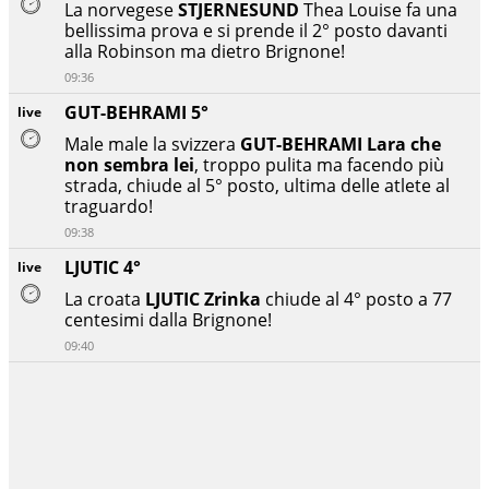
La norvegese
STJERNESUND
Thea Louise fa una
bellissima prova e si prende il 2° posto davanti
alla Robinson ma dietro Brignone!
09:36
GUT-BEHRAMI 5°
live
Male male la svizzera
GUT-BEHRAMI Lara che
non sembra lei
, troppo pulita ma facendo più
strada, chiude al 5° posto, ultima delle atlete al
traguardo!
09:38
LJUTIC 4°
live
La croata
LJUTIC Zrinka
chiude al 4° posto a 77
centesimi dalla Brignone!
09:40