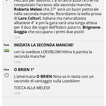
Peccato per Bassino, c’è un’altra azzurra che ha
conquistato l’accesso alla seconda manche,
Roberta Melesi
che 27° avrà un buon pettorale
nella seconda manche. Ricordiamo la bella prova
di
Lara Colturi
, italiana ma naturalizzata
albanese 4° e poi la gara sarà una lunga attesa
per il duo dei sogni dell’Italsci azzurro,
Brignone-
Goggia
che occupano i primi due posti!
12:15
INIZIATA LA SECONDA MANCHE!
live
con la svedese LOEVBLOM Hilma è partita la
seconda manche!
12:30
O BRIEN 1°
live
L’americana
O BRIEN
Nina va in testa con un
secondo di vantaggio sulla Loevblom
TOCCA ALLA MELESI!
12:33