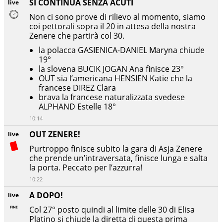
SI CONTINUA SENZA ACUTI
live
Non ci sono prove di rilievo al momento, siamo
coi pettorali sopra il 20 in attesa della nostra
Zenere che partirà col 30.
la polacca GASIENICA-DANIEL Maryna chiude
19°
la slovena BUCIK JOGAN Ana finisce 23°
OUT sia l’americana HENSIEN Katie che la
francese DIREZ Clara
brava la francese naturalizzata svedese
ALPHAND Estelle 18°
10:14
OUT ZENERE!
live
Purtroppo finisce subito la gara di Asja Zenere
che prende un’intraversata, finisce lunga e salta
la porta. Peccato per l’azzurra!
10:22
A DOPO!
live
Col 27° posto quindi al limite delle 30 di Elisa
Platino si chiude la diretta di questa prima