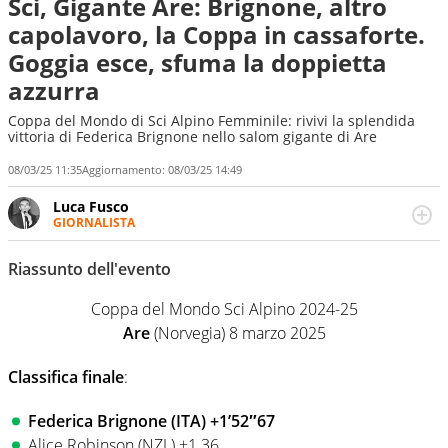
Sci, Gigante Are: Brignone, altro
capolavoro, la Coppa in cassaforte.
Goggia esce, sfuma la doppietta
azzurra
Coppa del Mondo di Sci Alpino Femminile: rivivi la splendida
vittoria di Federica Brignone nello salom gigante di Are
08/03/25 11:35
Aggiornamento:
08/03/25 14:49
Luca Fusco
GIORNALISTA
Giornalista multimediale. Quando si accendono i motori,
lui sgasa, impenna, derapa. E spesso e volentieri finisce
Riassunto dell'evento
sul podio
Coppa del Mondo Sci Alpino 2024-25
Are
(Norvegia) 8 marzo 2025
Classifica finale
:
Federica Brignone (ITA) +1’52″67
Alice Robinson (NZL) +1.36