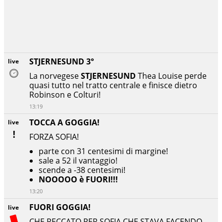
STJERNESUND 3°
live
La norvegese
STJERNESUND
Thea Louise perde
quasi tutto nel tratto centrale e finisce dietro
Robinson e Colturi!
13:19
TOCCA A GOGGIA!
live
FORZA SOFIA!
parte con 31 centesimi di margine!
sale a 52 il vantaggio!
scende a -38 centesimi!
NOOOOO è FUORI!!!
13:20
FUORI GOGGIA!
live
CHE PECCATO PER SOFIA CHE STAVA FACENDO