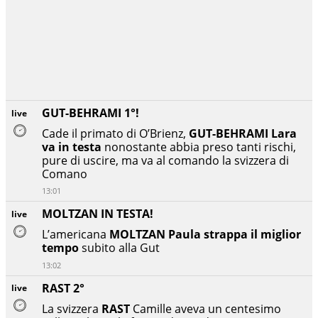
GUT-BEHRAMI 1°!
live
Cade il primato di O’Brienz,
GUT-BEHRAMI Lara
va in testa
nonostante abbia preso tanti rischi,
pure di uscire, ma va al comando la svizzera di
Comano
13:01
MOLTZAN IN TESTA!
live
L’americana
MOLTZAN Paula strappa il miglior
tempo
subito alla Gut
13:02
RAST 2°
live
La svizzera
RAST
Camille aveva un centesimo