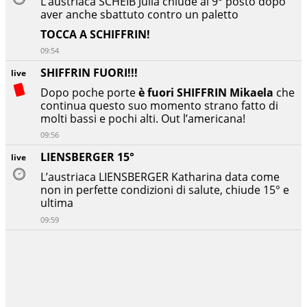
L’austriaca SCHEIB Julia chiude al 9° posto dopo
aver anche sbattuto contro un paletto
TOCCA A SCHIFFRIN!
09:54
SHIFFRIN FUORI!!!
live
Dopo poche porte
è fuori
SHIFFRIN
Mikaela
che
continua questo suo momento strano fatto di
molti bassi e pochi alti. Out l’americana!
09:56
LIENSBERGER 15°
live
L’austriaca LIENSBERGER Katharina data come
non in perfette condizioni di salute, chiude 15° e
ultima
09:59