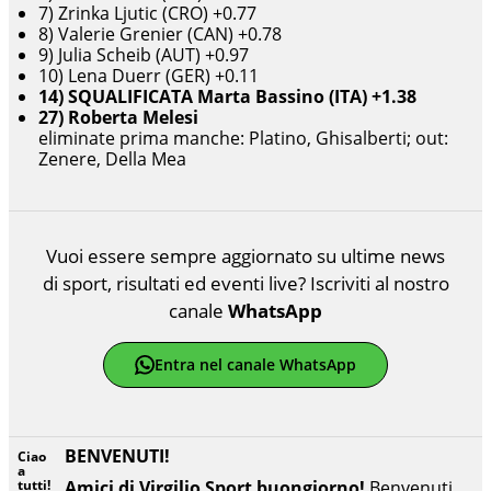
7) Zrinka Ljutic (CRO) +0.77
8) Valerie Grenier (CAN) +0.78
9) Julia Scheib (AUT) +0.97
10) Lena Duerr (GER) +0.11
14) SQUALIFICATA Marta Bassino (ITA) +1.38
27) Roberta Melesi
eliminate prima manche: Platino, Ghisalberti; out:
Zenere, Della Mea
Vuoi essere sempre aggiornato su ultime news
di sport, risultati ed eventi live? Iscriviti al nostro
canale
WhatsApp
Entra nel canale WhatsApp
BENVENUTI!
Ciao
a
tutti!
Amici di Virgilio Sport buongiorno!
Benvenuti