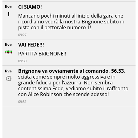
CI SIAMO!
live
Mancano pochi minuti all’inizio della gara che
ricordiamo vedrà la nostra Brignone subito in
pista con il pettorale numero 1!
09:27
VAI FEDE!!!
live
PARTITA BRIGNONE!!
09:30
Brignone va ovviamente al comando, 56.53
,
live
sciata come sempre molto aggressiva e in
grande fiducia per l’azzurra. Non sembra
contentissima Fede, vediamo subito il raffronto
con Alice Robinson che scende adesso!
09:31