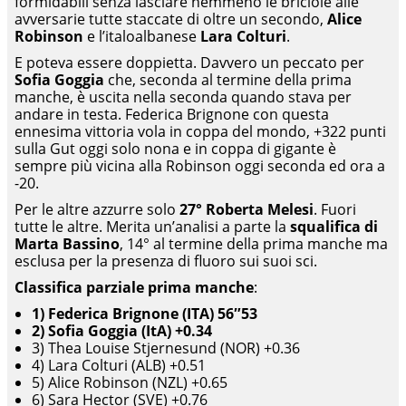
formidabili senza lasciare nemmeno le briciole alle
avversarie tutte staccate di oltre un secondo,
Alice
Robinson
e l’italoalbanese
Lara Colturi
.
E poteva essere doppietta. Davvero un peccato per
Sofia Goggia
che, seconda al termine della prima
manche, è uscita nella seconda quando stava per
andare in testa. Federica Brignone con questa
ennesima vittoria vola in coppa del mondo, +322 punti
sulla Gut oggi solo nona e in coppa di gigante è
sempre più vicina alla Robinson oggi seconda ed ora a
-20.
Per le altre azzurre solo
27° Roberta Melesi
. Fuori
tutte le altre. Merita un’analisi a parte la
squalifica di
Marta Bassino
, 14° al termine della prima manche ma
esclusa per la presenza di fluoro sui suoi sci.
Classifica parziale prima manche
:
1) Federica Brignone (ITA) 56″53
2) Sofia Goggia (ItA) +0.34
3) Thea Louise Stjernesund (NOR) +0.36
4) Lara Colturi (ALB) +0.51
5) Alice Robinson (NZL) +0.65
6) Sara Hector (SVE) +0.76