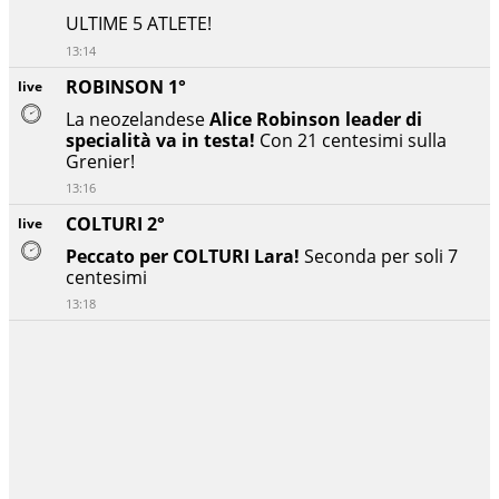
ULTIME 5 ATLETE!
13:14
ROBINSON 1°
live
La neozelandese
Alice Robinson leader di
specialità va in testa!
Con 21 centesimi sulla
Grenier!
13:16
COLTURI 2°
live
Peccato per COLTURI Lara!
Seconda per soli 7
centesimi
13:18