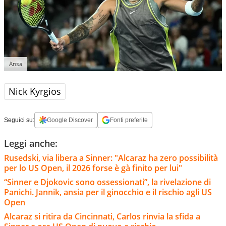
Ansa
Nick Kyrgios
Seguici su:
Google Discover
Fonti preferite
Leggi anche:
Rusedski, via libera a Sinner: "Alcaraz ha zero possibilità
per lo US Open, il 2026 forse è gà finito per lui"
“Sinner e Djokovic sono ossessionati”, la rivelazione di
Panichi. Jannik, ansia per il ginocchio e il rischio agli US
Open
Alcaraz si ritira da Cincinnati, Carlos rinvia la sfida a