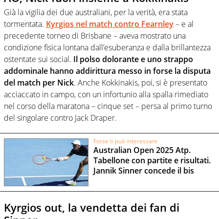
Già la vigilia dei due australiani, per la verità, era stata
tormentata.
Kyrgios nel match contro Fearnley
– e al
precedente torneo di Brisbane – aveva mostrato una
condizione fisica lontana dall’esuberanza e dalla brillantezza
ostentate sui social.
Il polso dolorante e uno strappo
addominale hanno addirittura messo in forse la disputa
del match per Nick
. Anche Kokkinakis, poi, si è presentato
acciaccato in campo, con un infortunio alla spalla rimediato
nel corso della maratona – cinque set – persa al primo turno
del singolare contro Jack Draper.
Forse ti può interessare
Australian Open 2025 Atp.
Tabellone con partite e risultati.
Jannik Sinner concede il bis
Kyrgios out, la vendetta dei fan di