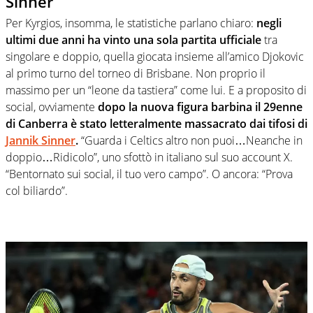
Sinner
Per Kyrgios, insomma, le statistiche parlano chiaro:
negli
ultimi due anni ha vinto una sola partita ufficiale
tra
singolare e doppio, quella giocata insieme all’amico Djokovic
al primo turno del torneo di Brisbane. Non proprio il
massimo per un “leone da tastiera” come lui. E a proposito di
social, ovviamente
dopo la nuova figura barbina il 29enne
di Canberra è stato letteralmente massacrato dai tifosi di
Jannik Sinner
.
“Guarda i Celtics altro non puoi…Neanche in
doppio…Ridicolo”, uno sfottò in italiano sul suo account X.
“Bentornato sui social, il tuo vero campo”. O ancora: “Prova
col biliardo”.