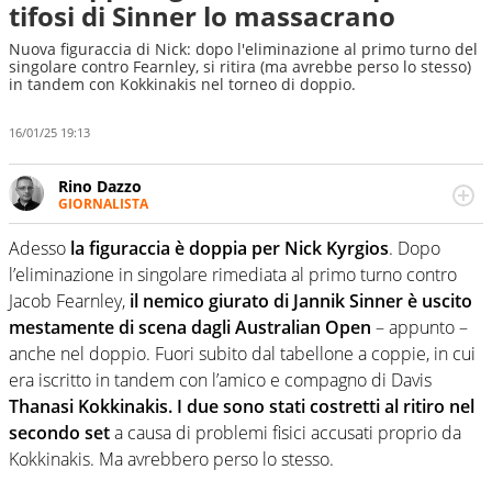
tifosi di Sinner lo massacrano
Nuova figuraccia di Nick: dopo l'eliminazione al primo turno del
singolare contro Fearnley, si ritira (ma avrebbe perso lo stesso)
in tandem con Kokkinakis nel torneo di doppio.
16/01/25 19:13
Rino Dazzo
GIORNALISTA
Se mai ci fosse modo di traslare il glossario del calcio in
una nicchia di esperti, lui ne farebbe parte. Non si perde
Adesso
la figuraccia è doppia per Nick Kyrgios
. Dopo
una svista arbitrale né gli umori social del mondo delle
l’eliminazione in singolare rimediata al primo turno contro
curve
Jacob Fearnley,
il nemico giurato di Jannik Sinner è uscito
mestamente di scena dagli Australian Open
– appunto –
anche nel doppio. Fuori subito dal tabellone a coppie, in cui
era iscritto in tandem con l’amico e compagno di Davis
Thanasi Kokkinakis. I due sono stati costretti al ritiro nel
secondo set
a causa di problemi fisici accusati proprio da
Kokkinakis. Ma avrebbero perso lo stesso.