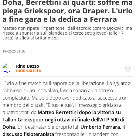
Doha, Berrettini ai quarti: soffre ma
piega Griekspoor, ora Draper. L'urlo
a fine gara e la dedica a Ferrara
Matteo non ripete il "partitone" dell'esordio contro Djokovic, ma
riesce a spuntarla sull'olandese al terzo set: giovedì (alle 17
circa) la sfida al britannico.
19/02/25 21:36
Rino Dazzo
GIORNALISTA
Se mai ci fosse modo di traslare il glossario del calcio in
una nicchia di esperti, lui ne farebbe parte. Non si perde
L’urlo a fine match ha il sapore della liberazione. Lo sguardo
una svista arbitrale né gli umori social del mondo delle
rabbioso, quasi incavolato, lascia spazio a un sorriso
curve
compiaciuto. Ma solo dopo aver dedicato al successo a un
membro dello staff. “È tuo, è tuo”, il messaggio gridato ai
quattro venti da
Matteo Berrettini dopo la vittoria su
Tallon Griekspoor negli ottavi di finale dell’ATP 500 di
Doha
. E il destinatario è proprio lui,
Umberto Ferrara, il
discusso fisioterapista
“responsabile” in tandem con