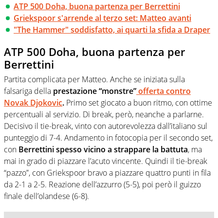
ATP 500 Doha, buona partenza per Berrettini
Griekspoor s'arrende al terzo set: Matteo avanti
"The Hammer" soddisfatto, ai quarti la sfida a Draper
ATP 500 Doha, buona partenza per
Berrettini
Partita complicata per Matteo. Anche se iniziata sulla
falsariga della
prestazione “monstre”
offerta contro
Novak Djokovic
.
Primo set giocato a buon ritmo, con ottime
percentuali al servizio. Di break, però, neanche a parlarne.
Decisivo il tie-break, vinto con autorevolezza dall’italiano sul
punteggio di 7-4. Andamento in fotocopia per il secondo set,
con
Berrettini spesso vicino a strappare la battuta
, ma
mai in grado di piazzare l’acuto vincente. Quindi il tie-break
“pazzo”, con Griekspoor bravo a piazzare quattro punti in fila
da 2-1 a 2-5. Reazione dell’azzurro (5-5), poi però il guizzo
finale dell’olandese (6-8).