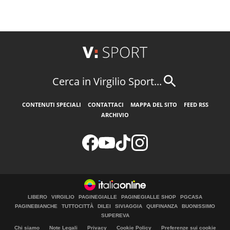
Cerca in Virgilio Sport...
CONTENUTI SPECIALI
CONTATTACI
MAPPA DEL SITO
FEED RSS
ARCHIVIO
LIBERO
VIRGILIO
PAGINEGIALLE
PAGINEGIALLE SHOP
PGCASA
PAGINEBIANCHE
TUTTOCITTÀ
DILEI
SIVIAGGIA
QUIFINANZA
BUONISSIMO
SUPEREVA
Chi siamo
Note Legali
Privacy
Cookie Policy
Preferenze sui cookie