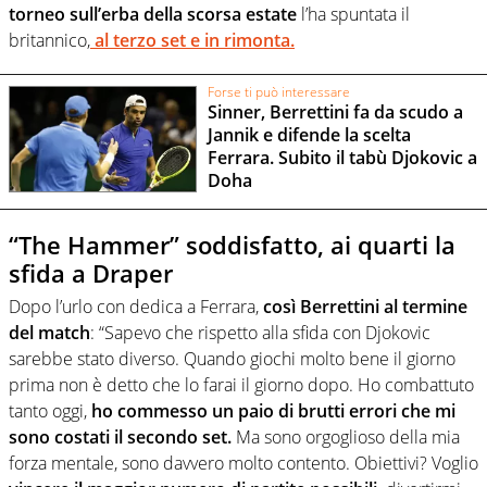
torneo sull’erba della scorsa estate
l’ha spuntata il
britannico,
al terzo set e in rimonta.
Forse ti può interessare
Sinner, Berrettini fa da scudo a
Jannik e difende la scelta
Ferrara. Subito il tabù Djokovic a
Doha
“The Hammer” soddisfatto, ai quarti la
sfida a Draper
Dopo l’urlo con dedica a Ferrara,
così Berrettini al termine
del match
: “Sapevo che rispetto alla sfida con Djokovic
sarebbe stato diverso. Quando giochi molto bene il giorno
prima non è detto che lo farai il giorno dopo. Ho combattuto
tanto oggi,
ho commesso un paio di brutti errori che mi
sono costati il secondo set.
Ma sono orgoglioso della mia
forza mentale, sono davvero molto contento. Obiettivi? Voglio