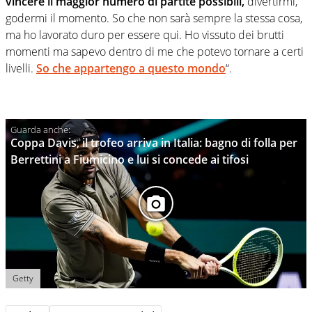
vincere il maggior numero di partite possibili,
divertirmi,
godermi il momento. So che non sarà sempre la stessa cosa,
ma ho lavorato duro per essere qui. Ho vissuto dei brutti
momenti ma sapevo dentro di me che potevo tornare a certi
livelli.
So che appartengo a questo mondo
“.
Coppa Davis, il trofeo arriva in Italia: bagno di folla per
Berrettini a Fiumicino e lui si concede ai tifosi
Getty