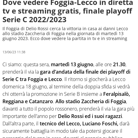
Dove vedere Foggia-Lecco in diretta
tv e streaming gratis, finale playoff
Serie C 2022/2023
Il Foggia di Delio Rossi cerca la vittoria in casa ai danni Lecco
allo stadio Zaccheria di Foggia nella giornata di martedì 13
giugno 2023. Ecco dove vedere la partita in tv e in streaming
13/06/23 11:38
Ci siamo: questa sera,
martedì 13 giugno
, alle ore
21.30
,
prenderà il via la
gara d’andata della finale dei playoff di
Serie C tra Foggia e Lecco
. Il ritorno si giocherà a Lecco
domenica 18 giugno, al termine della doppia sfida si vedrà
chi otterrà la promozione in Serie B insieme a
Feralpisalò,
Reggiana e Catanzaro
.
Allo stadio Zaccheria di Foggia
,
davanti a tutto il popolo rossonero, prenderà il via la gara più
importante dell’anno per
Delio Rossi ed i suoi ragazzi
.
Dall’altra parte, il
tecnico del Lecco, Luciano Foschi,
darà
sicuramente battaglia in modo tale da potersi giocare il