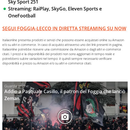
Sky Sport 251
Streaming: RaiPlay, SkyGo, Eleven Sports e
OneFootball
SEGUI FOGGIA-LECCO IN DIRETTA STREAMING SU NOW
Italiaonline presenta prodotti e servizi che possono essere acquistati online su Amazon
e/o su altri e-commerce. In caso di acquisto attraverso uno dei link presenti in pagina,
Italiaonline potrebbe ricevere una commissione da Amazon o dagli altri e-commerce
citati. I prezzi e la disponibilità dei prodotti non sono aggiornati in tempo reale e
potrebbero subire variazioni nel tempo: è quindi sempre necessario verificare
disponibilità e prezzo su Amazon e/o su altri e-commerce citati.
Addio a Pasquale Casillo, il patron del Foggia che lanciò
Zeman