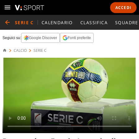
ACCEDI
SERIE C
CALENDARIO
CLASSIFICA
SQUADRE
Seguici su:
Google Discover
Fonti preferite
CALCIO
SERIE C