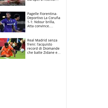
allenamenti fermi,
cosa succede
adesso
Pagelle Fiorentina-
Deportivo La Coruña
1-1: Ndour brilla,
Atta convince.
Pongracic rovina
tutto nel finale
Real Madrid senza
freni: l’acquisto
record di Diomande
che batte Zidane e
Ronaldo. Vinicius
rinnova: le cifre