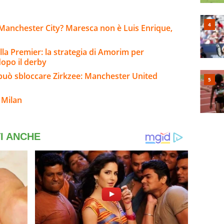
Manchester City? Maresca non è Luis Enrique,
lla Premier: la strategia di Amorim per
 dopo il derby
o può sbloccare Zirkzee: Manchester United
 Milan