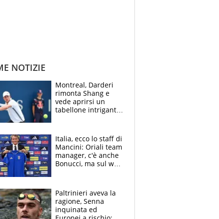
ME NOTIZIE
Montreal, Darderi
rimonta Shang e
vede aprirsi un
tabellone intrigante:
"Penso solo a
Borges, ma sono
felice del mio livello"
Italia, ecco lo staff di
Mancini: Oriali team
manager, c'è anche
Bonucci, ma sul web
infuria la polemica
Paltrinieri aveva la
ragione, Senna
inquinata ed
Europei a rischio: