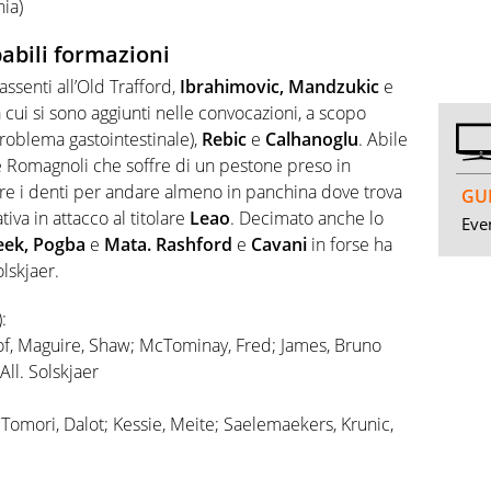
nia)
abili formazioni
ssenti all’Old Trafford,
Ibrahimovic, Mandzukic
e
a cui si sono aggiunti nelle convocazioni, a scopo
roblema gastointestinale),
Rebic
e
Calhanoglu
. Abile
e Romagnoli che soffre di un pestone preso in
re i denti per andare almeno in panchina dove trova
GUI
ativa in attacco al titolare
Leao
. Decimato anche lo
Even
eek, Pogba
e
Mata. Rashford
e
Cavani
in forse ha
lskjaer.
:
f, Maguire, Shaw; McTominay, Fred; James, Bruno
ll. Solskjaer
Tomori, Dalot; Kessie, Meite; Saelemaekers, Krunic,