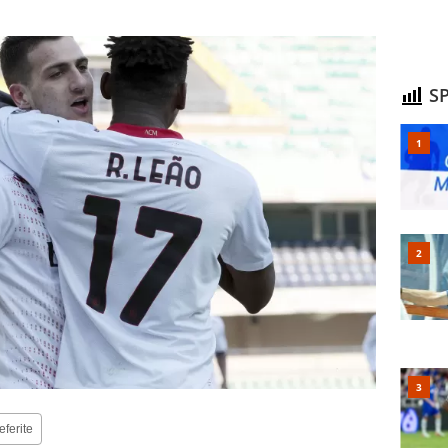
SP
eferite