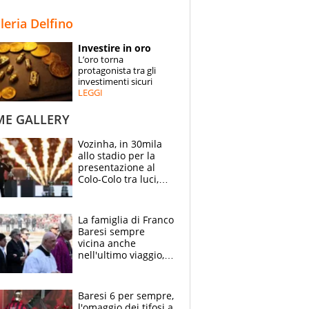
STORIE
lleria Delfino
SPECIALI
Investire in oro
L’oro torna
ESPERTI
protagonista tra gli
investimenti sicuri
LEGGI
CONTATTI
ME GALLERY
Vozinha, in 30mila
allo stadio per la
presentazione al
Colo-Colo tra luci,
spettacolo, elicotteri
e paracadutisti
La famiglia di Franco
Baresi sempre
vicina anche
nell'ultimo viaggio,
la moglie Maura, i
figli e i suoi cari
circondati
Baresi 6 per sempre,
dall'affetto dei tifosi
l'omaggio dei tifosi a