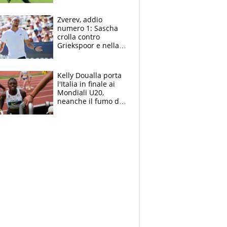
sentenza dei tifosi
Zverev, addio
numero 1: Sascha
crolla contro
Griekspoor e nella
sfida a due con
Sinner si conferma
terzo. Quanti malori
Kelly Doualla porta
a Montreal
l'Italia in finale ai
Mondiali U20,
neanche il fumo di
un incendio la frena
sui 100 metri