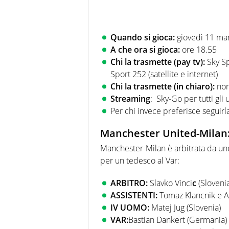
Quando si gioca:
giovedì 11 ma
A che ora si gioca:
ore 18.55
Chi la trasmette (pay tv):
Sky Spo
Sport 252 (satellite e internet)
Chi la trasmette (in chiaro):
non 
Streaming
: Sky-Go per tutti gli 
Per chi invece preferisce seguirla 
Manchester United-Milan: 
Manchester-Milan è arbitrata da uno 
per un tedesco al Var:
ARBITRO:
Slavko Vinci
c
(Slovenia
ASSISTENTI:
Tomaz Klancnik e A
IV UOMO:
Matej Jug (Slovenia)
VAR:
Bastian Dankert (Germania)