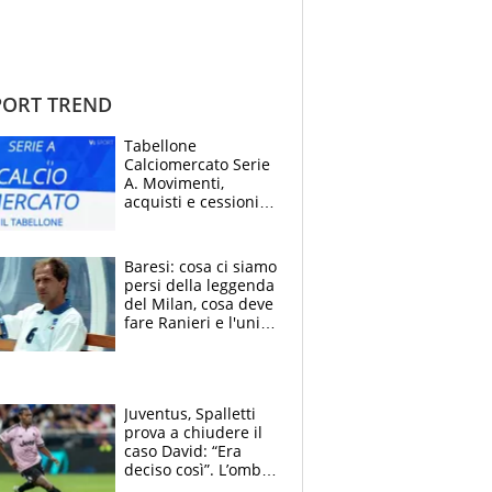
ORT TREND
Tabellone
Calciomercato Serie
A. Movimenti,
acquisti e cessioni:
estate 2026-27
Baresi: cosa ci siamo
persi della leggenda
del Milan, cosa deve
fare Ranieri e l'unico
neo di una carriera
immacolata
Juventus, Spalletti
prova a chiudere il
caso David: “Era
deciso così”. L’ombra
di Zirkzee e la