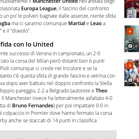
e nuovamente il
Manchester United
nell’andata degli
 blasonata
Europa League
, il fascino del confronto
 un po’ le polveri bagnate dalle assenze, niente sfida
ogba
ma ci saranno comunque
Martial
e
Leao
a
 e il “diavolo”.
sfida con lo United
ente successo di Verona in campionato, un 2-0
iato la corsa del Milan però distanti ben 6 punti
. Pioli comunque ci crede nel tricolore e se la
Intanto c’è questa sfida di grande fascino e vetrina con
riva dopo aver battuto nel doppio confronto la Stella
doppio pareggio, 2-2 a Belgrado (autorete e
Theo
. Il Manchester invece ha letteralmente asfaltato 4-0
tta di
Bruno Fernandes
) per poi impattare 0-0 in
al colpaccio in Premier dove hanno fermato la corsa
rby anche se staccati di 14 punti in classifica.