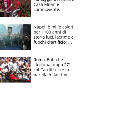
Casa Milan è
commovente:
maglie, bandiere,
sciarpe, lacrime e
bigliettini
Napoli è mille colori:
per i 100 anni di
storia luci, lacrime e
fuochi d'artificio: De
Laurentiis salta al
coro anti-Juve
Roma, Bah che
sfortuna: dopo 27'
col Cardiff esce in
barella in lacrime,
Dybala rigore da
schiaffi, i giallorossi
prendono 3 gol in
45'