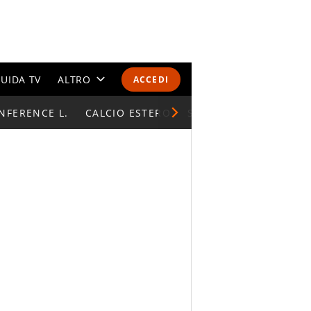
UIDA TV
ALTRO
ACCEDI
NFERENCE L.
CALENDARI E CLASSIFICHE
CALCIO ESTERO
SUPERCOPPA ITALIAN
ALTRI SPORT
MONDIALI 2026
OLIMPIADI
GOSSIP
LIFESTYLE