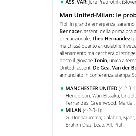
ASS. VAR:
Jure Praprotnik (Slove
Man United-Milan: le prob
Pioli in grande emergenza, saranno a
Bennacer
, assenti della prima ora 
precauzionale,
Theo Hernandez
(p
ma chissà quanto arruolabile invec
allenamento ma cercherà di stringe
posto il giovane
Tonin
, unica altern
United: assenti
De Gea, Van der B
annunciato in conferenza stampa So
MANCHESTER UNITED
(4-2-3-1)
Henderson; Wan-Bissaka, Lindelo
Fernandes, Greenwood; Martial. A
MILAN
(4-2-3-1):
G. Donnarumma; Calabria, Kjaer, 
Brahim Diaz; Leao. All. Pioli.