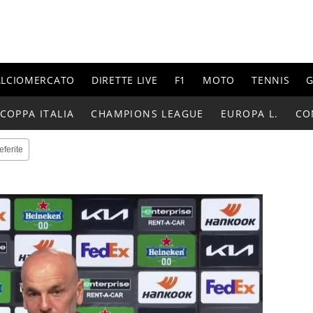
ALCIOMERCATO
DIRETTE LIVE
F1
MOTO
TENNIS
G
COPPA ITALIA
CHAMPIONS LEAGUE
EUROPA L.
CO
eferite