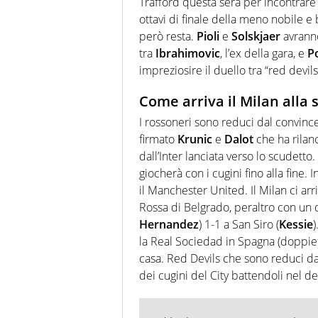
Trafford questa sera per incontrar
ottavi di finale della meno nobile e
però resta.
Pioli
e
Solskjaer
avranno
tra
Ibrahimovic
, l’ex della gara, e
P
impreziosire il duello tra “red devils”
Come arriva il Milan alla 
I rossoneri sono reduci dal convinc
firmato
Krunic
e
Dalot
che ha rilanc
dall’Inter lanciata verso lo scudetto
giocherà con i cugini fino alla fine. 
il Manchester United. Il Milan ci ar
Rossa di Belgrado, peraltro con un 
Hernandez
) 1-1 a San Siro (
Kessie
)
la Real Sociedad in Spagna (doppie
casa. Red Devils che sono reduci d
dei cugini del City battendoli nel de