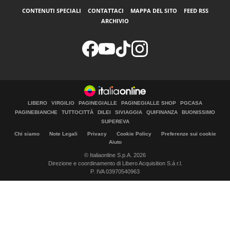
CONTENUTI SPECIALI
CONTATTACI
MAPPA DEL SITO
FEED RSS
ARCHIVIO
LIBERO
VIRGILIO
PAGINEGIALLE
PAGINEGIALLE SHOP
PGCASA
PAGINEBIANCHE
TUTTOCITTÀ
DILEI
SIVIAGGIA
QUIFINANZA
BUONISSIMO
SUPEREVA
Chi siamo
Note Legali
Privacy
Cookie Policy
Preferenze sui cookie
Aiuto
© Italiaonline S.p.A. 2026
Direzione e coordinamento di Libero Acquisition S.á r.l.
P. IVA 03970540963