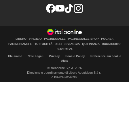
LIBERO
VIRGILIO
PAGINEGIALLE
PAGINEGIALLE SHOP
PGCASA
PAGINEBIANCHE
TUTTOCITTÀ
DILEI
SIVIAGGIA
QUIFINANZA
BUONISSIMO
SUPEREVA
Chi siamo
Note Legali
Privacy
Cookie Policy
Preferenze sui cookie
Aiuto
© Italiaonline S.p.A. 2026
Direzione e coordinamento di Libero Acquisition S.á r.l.
P. IVA 03970540963