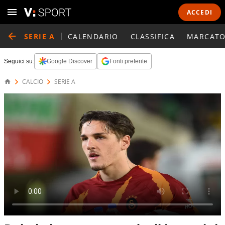
ACCEDI
SERIE A
CALENDARIO
CLASSIFICA
MARCATO
Seguici su:
Google Discover
Fonti preferite
CALCIO
SERIE A