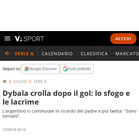
ACCEDI
SERIE A
CALENDARIO
CLASSIFICA
MARCATO
Seguici su:
Google Discover
Fonti preferite
CALCIO
SERIE A
Dybala crolla dopo il gol: lo sfogo e
le lacrime
L'argentino si commuove in ricordo del padre e poi twitta: "Sono
tornato".
27/09/18 08:10