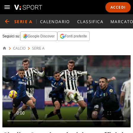
ACCEDI
SERIE A
CALENDARIO
CLASSIFICA
MARCATO
Seguici su:
Google Discover
Fonti preferite
CALCIO
SERIE A