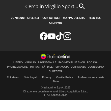
Cerca in Virgilio Sport...
CONTENUTI SPECIALI
CONTATTACI
MAPPA DEL SITO
FEED RSS
ARCHIVIO
LIBERO
VIRGILIO
PAGINEGIALLE
PAGINEGIALLE SHOP
PGCASA
PAGINEBIANCHE
TUTTOCITTÀ
DILEI
SIVIAGGIA
QUIFINANZA
BUONISSIMO
SUPEREVA
Chi siamo
Note Legali
Privacy
Cookie Policy
Preferenze sui cookie
Aiuto
© Italiaonline S.p.A. 2026
Direzione e coordinamento di Libero Acquisition S.á r.l.
P. IVA 03970540963