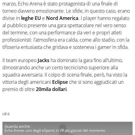
marzo, Echo Arena è stato protagonista di una finale di
torneo davvero emozionante. Le sfide, in questo caso, erano
divise in
leghe EU
e
Nord America
. I player hanno regalato
al pubblico presente una gara spettacolare nel vero senso
del termine, con una performance da veri e propri atleti
professionisti: l’atmosfera era calda, come allo stadio, con la
tifoseria entusiasta che gridava e sosteneva i gamer in sfida.
Il team europeo
Jacks
ha dominato la gara fino all’ultimo,
dimostrando anche un certo tecnicismo superiore alla
squadra avversaria. Il colpo di scena finale, però, ha visto la
vittoria degli americani
Eclipse
che si sono aggiudicati un
premio di oltre
20mila dollari
.
HF4
Echo Arena: uno degli eSports in VR più giocati del momento