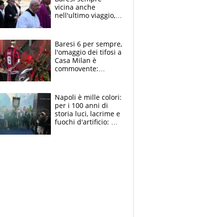
vicina anche
nell'ultimo viaggio,
la moglie Maura, i
figli e i suoi cari
circondati
Baresi 6 per sempre,
dall'affetto dei tifosi
l'omaggio dei tifosi a
Casa Milan è
commovente:
maglie, bandiere,
sciarpe, lacrime e
bigliettini
Napoli è mille colori:
per i 100 anni di
storia luci, lacrime e
fuochi d'artificio: De
Laurentiis salta al
coro anti-Juve