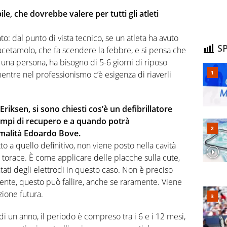
le, che dovrebbe valere per tutti gli atleti
to: dal punto di vista tecnico, se un atleta ha avuto
SP
racetamolo, che fa scendere la febbre, e si pensa che
, una persona, ha bisogno di 5-6 giorni di riposo
mentre nel professionismo c’è esigenza di riaverli
riksen, si sono chiesti cos’è un defibrillatore
empi di recupero e a quando potrà
rmalità Edoardo Bove.
tto a quello definitivo, non viene posto nella cavità
el torace. È come applicare delle placche sulla cute,
ati degli elettrodi in questo caso. Non è preciso
nte, questo può fallire, anche se raramente. Viene
zione futura.
di un anno, il periodo è compreso tra i 6 e i 12 mesi,