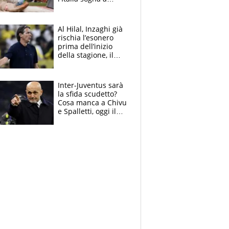
Eugene. Castellani
da record, Succo in
finale
Al Hilal, Inzaghi già
rischia l’esonero
prima dell’inizio
della stagione, il
retroscena
Inter-Juventus sarà
la sfida scudetto?
Cosa manca a Chivu
e Spalletti, oggi il
primo antipasto