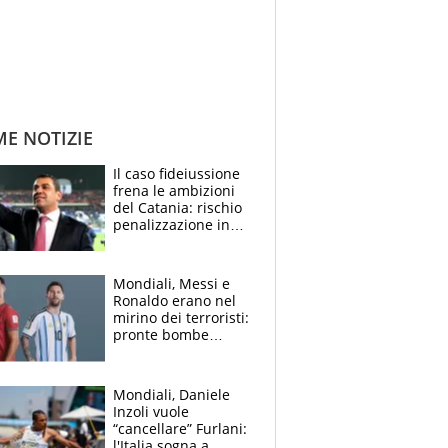
ME NOTIZIE
Il caso fideiussione
frena le ambizioni
del Catania: rischio
penalizzazione in
classifica, cosa
succede?
Mondiali, Messi e
Ronaldo erano nel
mirino dei terroristi:
pronte bombe
contro la Pulce
Mondiali, Daniele
Inzoli vuole
“cancellare” Furlani:
l'Italia sogna a