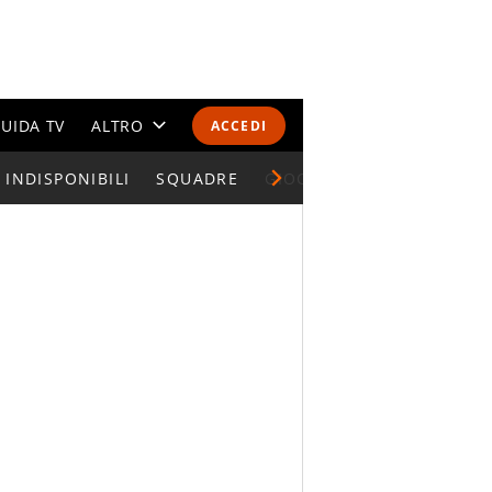
UIDA TV
ALTRO
ACCEDI
INDISPONIBILI
CALENDARI E CLASSIFICHE
SQUADRE
GIOCATORI SERIE A
ALTRI SPORT
MONDIALI 2026
OLIMPIADI
GOSSIP
LIFESTYLE