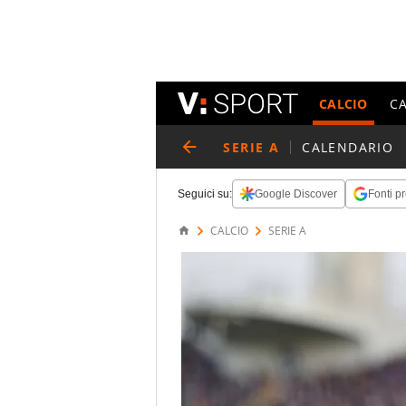
CALCIO
C
SERIE A
CALENDARIO
Seguici su:
Google Discover
Fonti pr
CALCIO
SERIE A