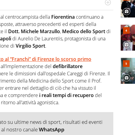
r radiofonico, per Virgilio Sport si occupa di calcio con
te sui campionati di Serie B e Serie C
al centrocampista della
Fiorentina
continuano a
isposte, attraverso precedenti ed esperti della
e il
Dott. Michele Marzullo
,
Medico dello Sport
di
apoli
di Aurelio De Laurentiis, protagonista di una
zione di
Virgilio Sport
.
to al “Franchi” di Firenze lo scorso primo
er, all’implementazione del
defibrillatore
ere le dimissioni dall’ospedale Careggi di Firenze. Il
imento della Medicina dello Sport come il Prof.
r entrare nel dettaglio di ciò che ha vissuto il
oma e comprendere
i reali tempi di recupero
del
itorno all’attività agonistica.
o su ultime news di sport, risultati ed eventi
ti al nostro canale
WhatsApp