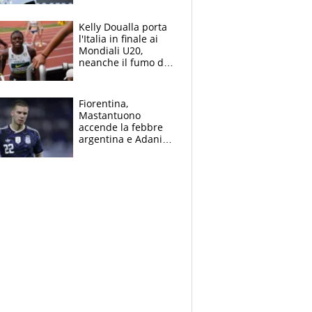
Sinner si conferma
terzo. Quanti malori
Kelly Doualla porta
a Montreal
l'Italia in finale ai
Mondiali U20,
neanche il fumo di
un incendio la frena
sui 100 metri
Fiorentina,
Mastantuono
accende la febbre
argentina e Adani
impazzisce. Ma
Antognoni ‘rovina la
festa’ a Commisso