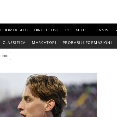
ALCIOMERCATO
DIRETTE LIVE
F1
MOTO
TENNIS
G
CLASSIFICA
MARCATORI
PROBABILI FORMAZIONI
eferite