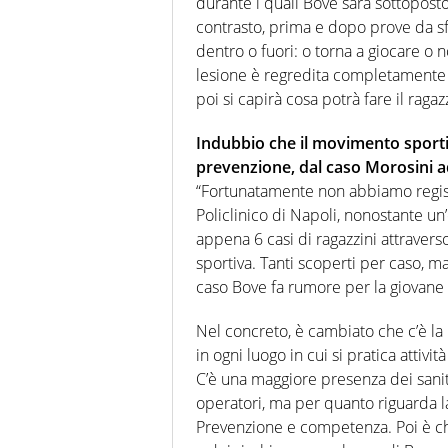
durante i quali Bove sarà sottopost
contrasto, prima e dopo prove da s
dentro o fuori: o torna a giocare o n
lesione è regredita completamente
poi si capirà cosa potrà fare il ragaz
Indubbio che il movimento sportivo
prevenzione, dal caso Morosini a
“Fortunatamente non abbiamo registr
Policlinico di Napoli, nonostante u
appena 6 casi di ragazzini attraverso
sportiva. Tanti scoperti per caso, m
caso Bove fa rumore per la giovane 
Nel concreto, è cambiato che c’è la
in ogni luogo in cui si pratica attivi
C’è una maggiore presenza dei sanita
operatori, ma per quanto riguarda la
Prevenzione e competenza. Poi è chi