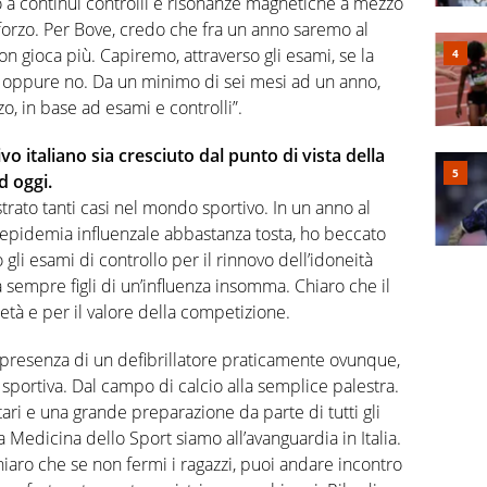
o a continui controlli e risonanze magnetiche a mezzo
forzo. Per Bove, credo che fra un anno saremo al
on gioca più. Capiremo, attraverso gli esami, se la
 oppure no. Da un minimo di sei mesi ad un anno,
zo, in base ad esami e controlli”.
 italiano sia cresciuto dal punto di vista della
d oggi.
ato tanti casi nel mondo sportivo. In un anno al
n’epidemia influenzale abbastanza tosta, ho beccato
 gli esami di controllo per il rinnovo dell’idoneità
a sempre figli di un’influenza insomma. Chiaro che il
età e per il valore della competizione.
 presenza di un defibrillatore praticamente ovunque,
tà sportiva. Dal campo di calcio alla semplice palestra.
ri e una grande preparazione da parte di tutti gli
 Medicina dello Sport siamo all’avanguardia in Italia.
aro che se non fermi i ragazzi, puoi andare incontro