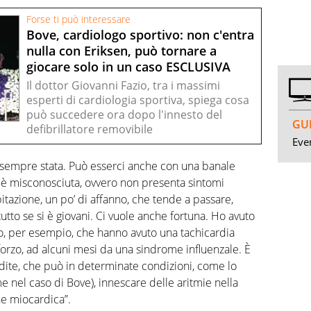
Forse ti può interessare
Bove, cardiologo sportivo: non c'entra
nulla con Eriksen, può tornare a
giocare solo in un caso ESCLUSIVA
Il dottor Giovanni Fazio, tra i massimi
esperti di cardiologia sportiva, spiega cosa
può succedere ora dopo l'innesto del
GUI
defibrillatore removibile
Even
’è sempre stata. Può esserci anche con una banale
 è misconosciuta, ovvero non presenta sintomi
itazione, un po’ di affanno, che tende a passare,
tutto se si è giovani. Ci vuole anche fortuna. Ho avuto
oto, per esempio, che hanno avuto una tachicardia
forzo, ad alcuni mesi da una sindrome influenzale. È
rdite, che può in determinate condizioni, come lo
me nel caso di Bove), innescare delle aritmie nella
ne miocardica”.