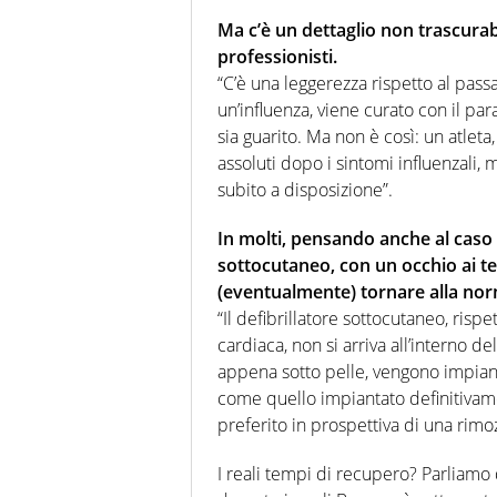
Ma c’è un dettaglio non trascurabi
professionisti.
“C’è una leggerezza rispetto al passa
un’influenza, viene curato con il pa
sia guarito. Ma non è così: un atleta
assoluti dopo i sintomi influenzali, 
subito a disposizione”.
In molti, pensando anche al caso E
sottocutaneo, con un occhio ai t
(eventualmente) tornare alla no
“Il defibrillatore sottocutaneo, rispe
cardiaca, non si arriva all’interno d
appena sotto pelle, vengono impiant
come quello impiantato definitivame
preferito in prospettiva di una rimo
I reali tempi di recupero? Parliamo 