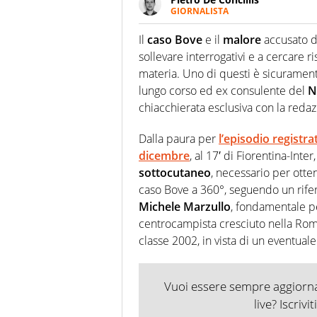
GIORNALISTA
Giornalista pubblicista e speake
uno sguardo attento e competen
Il
caso Bove
e il
malore
accusato d
sollevare interrogativi e a cercare r
materia. Uno di questi è sicurament
lungo corso ed ex consulente del
N
chiacchierata esclusiva con la reda
Dalla paura per
l’episodio registra
dicembre
, al 17′ di Fiorentina-Int
sottocutaneo
, necessario per otten
caso Bove a 360°, seguendo un rifer
Michele Marzullo
, fondamentale pe
centrocampista cresciuto nella R
classe 2002, in vista di un eventuale r
Vuoi essere sempre aggiornat
live? Iscrivi