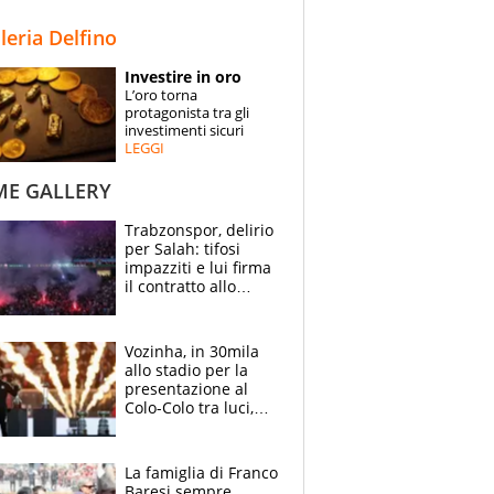
STORIE
lleria Delfino
SPECIALI
Investire in oro
L’oro torna
ESPERTI
protagonista tra gli
investimenti sicuri
LEGGI
CONTATTI
ME GALLERY
Trabzonspor, delirio
per Salah: tifosi
impazziti e lui firma
il contratto allo
stadio
Vozinha, in 30mila
allo stadio per la
presentazione al
Colo-Colo tra luci,
spettacolo, elicotteri
e paracadutisti
La famiglia di Franco
Baresi sempre