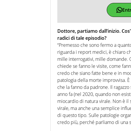
Ent
Dottore, partiamo dall’inizio. Co
radici di tale episodio?
“Premesso che sono fermo a quanto 
riguarda i report medici, è chiaro
mille interrogativi, mille domande.
chiede se fanno le visite, come fanno
credo che siano fatte bene e in mod
patologia della morte improvvisa. È 
che la fanno da padrone. Il ragazz
anno fa (nel 2020, quando non esist
miocardio di natura virale. Non è i
virale, ma anche una semplice infl
di questo tipo. Sulle patologie organ
credo più, perché parliamo di una so