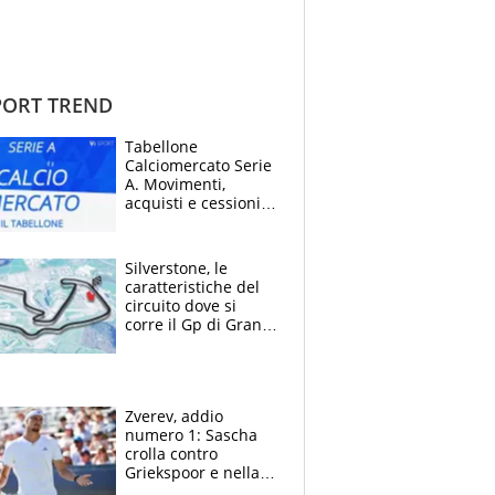
ORT TREND
Tabellone
Calciomercato Serie
A. Movimenti,
acquisti e cessioni:
estate 2026-27
Silverstone, le
caratteristiche del
circuito dove si
corre il Gp di Gran
Bretagna del
Motomondiale
Zverev, addio
numero 1: Sascha
crolla contro
Griekspoor e nella
sfida a due con