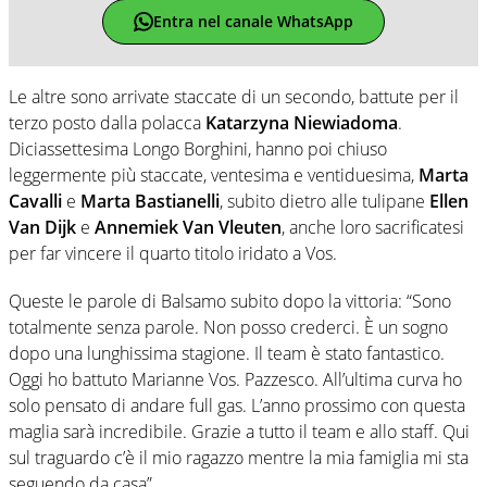
Entra nel canale WhatsApp
Le altre sono arrivate staccate di un secondo, battute per il
terzo posto dalla polacca
Katarzyna Niewiadoma
.
Diciassettesima Longo Borghini, hanno poi chiuso
leggermente più staccate, ventesima e ventiduesima,
Marta
Cavalli
e
Marta Bastianelli
, subito dietro alle tulipane
Ellen
Van Dijk
e
Annemiek Van Vleuten
, anche loro sacrificatesi
per far vincere il quarto titolo iridato a Vos.
Queste le parole di Balsamo subito dopo la vittoria: “Sono
totalmente senza parole. Non posso crederci. È un sogno
dopo una lunghissima stagione. Il team è stato fantastico.
Oggi ho battuto Marianne Vos. Pazzesco. All’ultima curva ho
solo pensato di andare full gas. L’anno prossimo con questa
maglia sarà incredibile. Grazie a tutto il team e allo staff. Qui
sul traguardo c’è il mio ragazzo mentre la mia famiglia mi sta
seguendo da casa”.