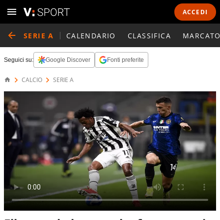
ACCEDI
SERIE A
CALENDARIO
CLASSIFICA
MARCATO
Seguici su:
Google Discover
Fonti preferite
CALCIO
SERIE A