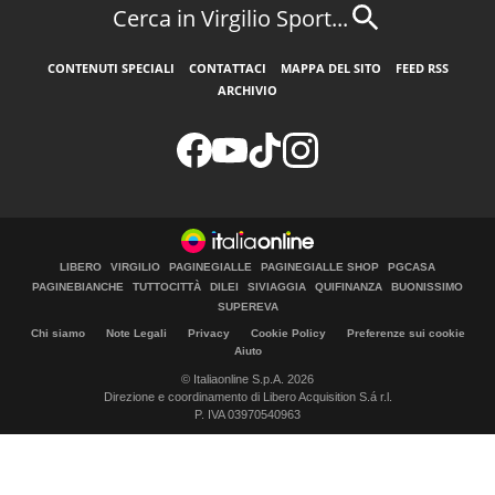
Cerca in Virgilio Sport...
CONTENUTI SPECIALI
CONTATTACI
MAPPA DEL SITO
FEED RSS
ARCHIVIO
LIBERO
VIRGILIO
PAGINEGIALLE
PAGINEGIALLE SHOP
PGCASA
PAGINEBIANCHE
TUTTOCITTÀ
DILEI
SIVIAGGIA
QUIFINANZA
BUONISSIMO
SUPEREVA
Chi siamo
Note Legali
Privacy
Cookie Policy
Preferenze sui cookie
Aiuto
© Italiaonline S.p.A. 2026
Direzione e coordinamento di Libero Acquisition S.á r.l.
P. IVA 03970540963