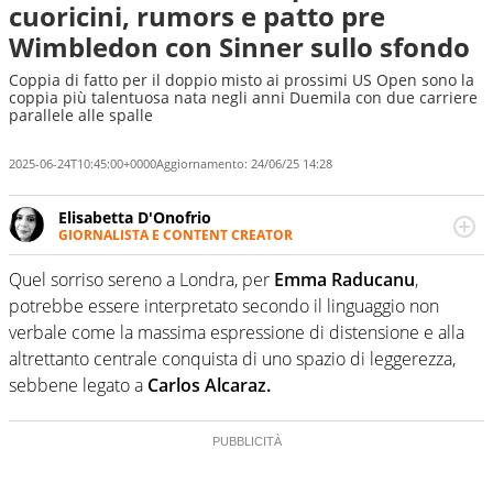
cuoricini, rumors e patto pre
Wimbledon con Sinner sullo sfondo
Coppia di fatto per il doppio misto ai prossimi US Open sono la
coppia più talentuosa nata negli anni Duemila con due carriere
parallele alle spalle
2025-06-24T10:45:00+0000
Aggiornamento:
24/06/25 14:28
Elisabetta D'Onofrio
GIORNALISTA E CONTENT CREATOR
Giornalista professionista dal 2007, scrive per curiosità
personale e necessità: soprattutto di calcio, di sport e dei
Quel sorriso sereno a Londra, per
Emma Raducanu
,
suoi protagonisti, concedendosi innocenti evasioni
potrebbe essere interpretato secondo il linguaggio non
nell'ambito della creazione di format. Un tempo ala
verbale come la massima espressione di distensione e alla
destra, oggi si sente a suo agio nel ruolo di libero. Cura
altrettanto centrale conquista di uno spazio di leggerezza,
una classifica riservata dei migliori 5 calciatori di sempre.
sebbene legato a
Carlos Alcaraz.