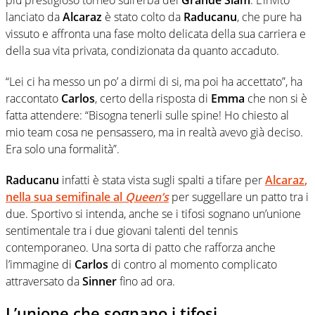
lanciato da
Alcaraz
è stato colto da
Raducanu
, che pure ha
vissuto e affronta una fase molto delicata della sua carriera e
della sua vita privata, condizionata da quanto accaduto.
“Lei ci ha messo un po’ a dirmi di si, ma poi ha accettato”, ha
raccontato
Carlos
, certo della risposta di
Emma
che non si è
fatta attendere: “Bisogna tenerli sulle spine! Ho chiesto al
mio team cosa ne pensassero, ma in realtà avevo già deciso.
Era solo una formalità”.
Raducanu
infatti è stata vista sugli spalti a tifare per
Alcaraz
,
nella sua semifinale al
Queen’s
per suggellare un patto tra i
due. Sportivo si intenda, anche se i tifosi sognano un’unione
sentimentale tra i due giovani talenti del tennis
contemporaneo. Una sorta di patto che rafforza anche
l’immagine di
Carlos
di contro al momento complicato
attraversato da
Sinner
fino ad ora.
L’unione che sognano i tifosi