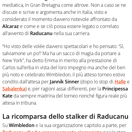
mediatica, in Gran Bretagna come altrove. Non a caso se ne
discute e scrive e argomenta anche in Italia, visto e
considerato il momento davvero notevole affrontato da
Alcaraz
e come e se ciò possa essere legato o correlato
all’avvento di
Raducanu
nella sua carriera.
“Ho visto delle volée davvero spettacolari e ho pensato: ‘Sì,
salviamone un po’!’ Ma ha un sacco di magia da portare a
New York”, ha detto Emma in merito alla prestazione di
Carlos sull’erba in vista del loro impegno ma anche del ben
più noto e celebrato Wimbledon, il più atteso torneo estivo
condito dall’attesa per
Jannik Sinner
(dopo lo stop di
Halle
e
Sabalenka
) e, per ragioni assai differenti, per la
Principessa
Kate
da sempre madrina del torneo nonché figura reale più
attesa in tribuna.
La ricomparsa dello stalker di Raducanu
Su
Wimbledon
e la sua organizzazione capitolo a parte, per