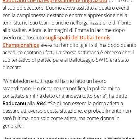
Raducanu
che ha espressamente ringraziato
per lo stop
al suo persecutore. L’uomo aveva assistito a quattro eventi
con la campionessa destando enorme apprensione nella
tennista, nel suo team e anche nell’organizzazione di fronte
allo stalker. Allora le immagini di Emma in lacrime dopo
averlo riconosciuto
sugli spalti del Dubai Tennis
Championships
avevano riempito tg e i siti, ma dopo quanto
accaduto contano i fatti. La scorsa settimana è emerso che il
suo tentativo di partecipare al ballottaggio SW19 era stato
bloccato.
“Wimbledon e tutti quanti hanno fatto un lavoro
straordinario. Ho ricevuto una notifica, la polizia mi ha
contattato e mi ha detto che andava tutto bene”, ha detto
Raducanu
alla
BBC
. “So di non essere la prima atleta a
passare attraverso questa situazione, e probabilmente non
sarò l’ultima, non solo come atleta, ma come donna in
generale”.