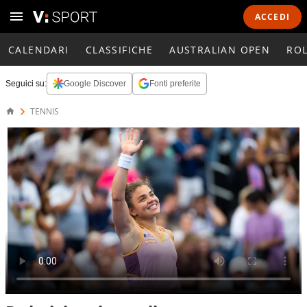
ACCEDI
CALENDARI
CLASSIFICHE
AUSTRALIAN OPEN
RO
Seguici su:
Google Discover
Fonti preferite
TENNIS