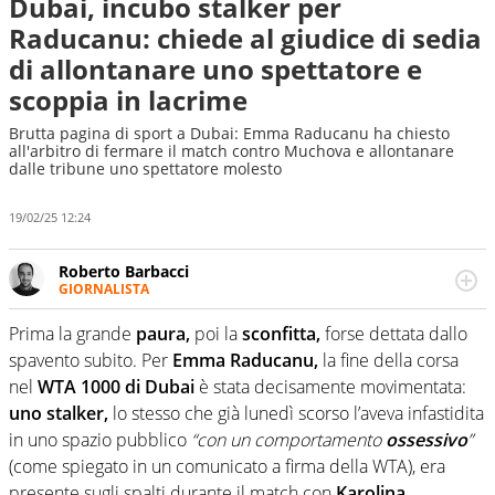
Dubai, incubo stalker per
Raducanu: chiede al giudice di sedia
di allontanare uno spettatore e
scoppia in lacrime
Brutta pagina di sport a Dubai: Emma Raducanu ha chiesto
all'arbitro di fermare il match contro Muchova e allontanare
dalle tribune uno spettatore molesto
19/02/25 12:24
Roberto Barbacci
GIORNALISTA
Giornalista (pubblicista) sportivo a tutto campo, è il
tuttologo di Virgilio Sport. Provate a chiedergli di boxe, di
Prima la grande
paura,
poi la
sconfitta,
forse dettata dallo
scherma, di volley o di curling: ve ne farà innamorare
spavento subito. Per
Emma Raducanu,
la fine della corsa
nel
WTA 1000 di Dubai
è stata decisamente movimentata:
uno stalker,
lo stesso che già lunedì scorso l’aveva infastidita
in uno spazio pubblico
“con un comportamento
ossessivo
”
(come spiegato in un comunicato a firma della WTA), era
presente sugli spalti durante il match con
Karolina