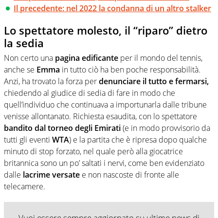
Il precedente: nel 2022 la condanna di un altro stalker
Lo spettatore molesto, il “riparo” dietro
la sedia
Non certo una
pagina edificante
per il mondo del tennis,
anche se
Emma
in tutto ciò ha ben poche responsabilità.
Anzi, ha trovato la forza per
denunciare il tutto e fermarsi,
chiedendo al giudice di sedia di fare in modo che
quell’individuo che continuava a importunarla dalle tribune
venisse allontanato. Richiesta esaudita, con lo spettatore
bandito dal torneo degli
Emirati
(e in modo provvisorio da
tutti gli eventi
WTA
) e la partita che è ripresa dopo qualche
minuto di stop forzato, nel quale però alla giocatrice
britannica sono un po’ saltati i nervi, come ben evidenziato
dalle
lacrime versate
e non nascoste di fronte alle
telecamere.
Vuoi essere sempre aggiornato su ultime news di