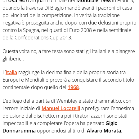
di
Usa ’94
o ai quarti di finale del
Mondiale 1998
in Francia,
quando la traversa Di Biagio mandò avanti i padroni di casa
poi vincitori della competizione. In verità la tradizione
negativa è proseguita anche dopo, con due delusioni proprio
contro la Spagna, nei quarti di Euro 2008 e nella semifinale
della Confederations Cup 2013.
Questa volta no, a fare festa sono stati gli italiani e a piangere
gli iberici.
L’
Italia
raggiunge la decima finale della propria storia tra
Europei e Mondiali e proverà a conquistare il secondo titolo
continentale dopo quello del
1968
.
L’epilogo della partita di Wembley è stato drammatico, con
l’errore iniziale di
Manuel Locatelli
a prefigurare l’ennesima
delusione dal dischetto, ma poi i tiratori azzurri sono stati
impeccabili e a completare l’opera ha pensato
Gigio
Donnarumma
opponendosi al tiro di
Alvaro Morata
.