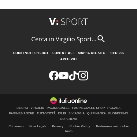
Cerca in Virgilio Sport...
CONTENUTI SPECIALI
CONTATTACI
MAPPA DEL SITO
FEED RSS
ARCHIVIO
LIBERO
VIRGILIO
PAGINEGIALLE
PAGINEGIALLE SHOP
PGCASA
PAGINEBIANCHE
TUTTOCITTÀ
DILEI
SIVIAGGIA
QUIFINANZA
BUONISSIMO
SUPEREVA
Chi siamo
Note Legali
Privacy
Cookie Policy
Preferenze sui cookie
Aiuto