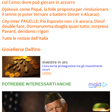
col Como, dove può giocare in azzurro
Djokovic come Piqué, la folle proposta per rivoluzionare
il tennis (e poter tornare a battere Sinner e Alcaraz)
City-Inter PAGELLE: Pio Esposito non c'è ancora, Diouf
double-face, Donnarumma sbaglia quasi tutto, sorpresa
Pavard, decidono i rigori
Tutte le notizie dell'Italia
Gioielleria Delfino
Investire in oro
L’oro torna protagonista tra gli investimenti
sicuri
LEGGI