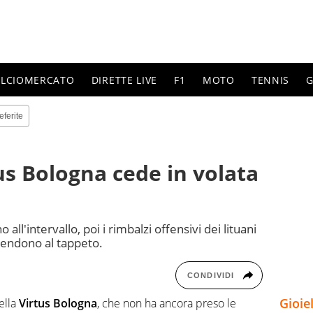
ALCIOMERCATO
DIRETTE LIVE
F1
MOTO
TENNIS
G
eferite
us Bologna cede in volata
 all'intervallo, poi i rimbalzi offensivi dei lituani
stendono al tappeto.
CONDIVIDI
Gioie
ella
Virtus Bologna
, che non ha ancora preso le