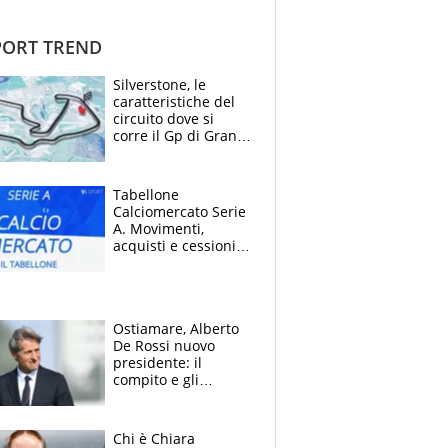
ORT TREND
Silverstone, le
caratteristiche del
circuito dove si
corre il Gp di Gran
Bretagna del
Motomondiale
Tabellone
Calciomercato Serie
A. Movimenti,
acquisti e cessioni:
estate 2026-27
Ostiamare, Alberto
De Rossi nuovo
presidente: il
compito e gli
obiettivi ricevuti dal
figlio Daniele
Chi è Chiara