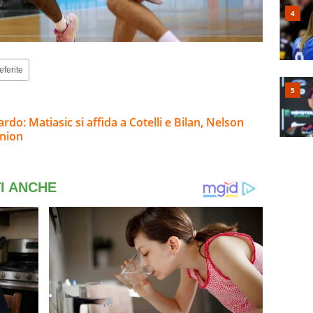
eferite
rdo: Matiasic si affida a Cotelli e Bilan, Nelson
nnion