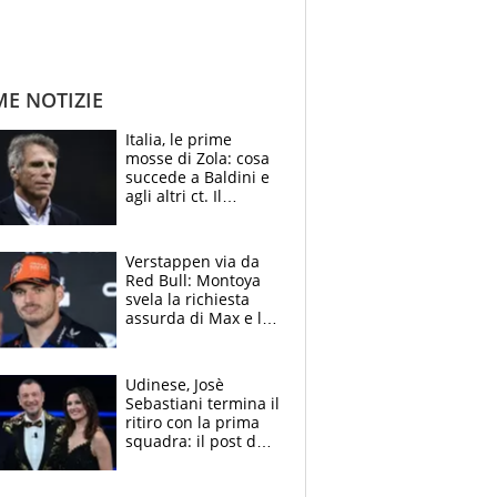
ME NOTIZIE
Italia, le prime
mosse di Zola: cosa
succede a Baldini e
agli altri ct. Il
Borussia tenta un
altro sgarbo agli
azzurri
Verstappen via da
Red Bull: Montoya
svela la richiesta
assurda di Max e lo
avverte: “Sicuro
Mercedes e
McLaren siano
Udinese, Josè
meglio?”
Sebastiani termina il
ritiro con la prima
squadra: il post del
figlio di Amadeus e
Sanremo sullo