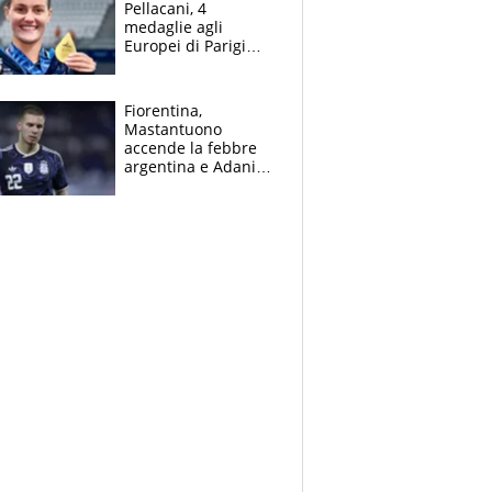
Pellacani, 4
medaglie agli
Europei di Parigi
2026, papà
Giampaolo
giornalista, mamma
Fiorentina,
insegnante e il
Mastantuono
fratello calciatore
accende la febbre
argentina e Adani
impazzisce. Ma
Antognoni ‘rovina la
festa’ a Commisso