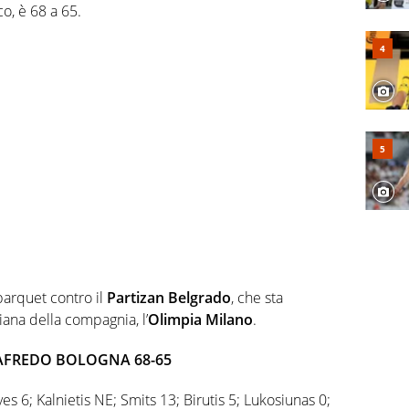
co, è 68 a 65.
parquet contro il
Partizan Belgrado
, che sta
liana della compagnia, l’
Olimpia Milano
.
GAFREDO BOLOGNA 68-65
es 6; Kalnietis NE; Smits 13; Birutis 5; Lukosiunas 0;