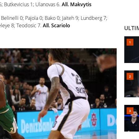
; Butkevicius 1; Ulanovas 6.
All. Makvytis
linelli 0; Pajola 0; Bako 0; Jaiteh 9; Lundberg 7;
leye 8; Teodosic 7.
All. Scariolo
ULTI