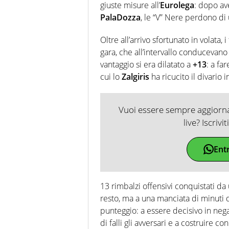
giuste misure all’
Eurolega
: dopo av
PalaDozza
, le “V” Nere perdono di
Oltre all’arrivo sfortunato in volata
gara, che all’intervallo conducevan
vantaggio si era dilatato a
+13
: a fa
cui lo
Zalgiris
ha ricucito il divario i
Vuoi essere sempre aggiornat
live? Iscrivi
Ent
13 rimbalzi offensivi conquistati da un
resto, ma a una manciata di minuti da
punteggio: a essere decisivo in nega
di falli gli avversari e a costruire c