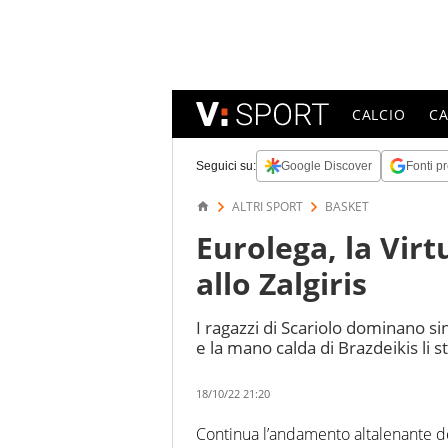
CALCIO
C
Seguici su:
Google Discover
Fonti pr
ALTRI SPORT
BASKET
Eurolega, la Virt
allo Zalgiris
I ragazzi di Scariolo dominano sino
e la mano calda di Brazdeikis li 
18/10/22 21:20
Continua l’andamento altalenante d