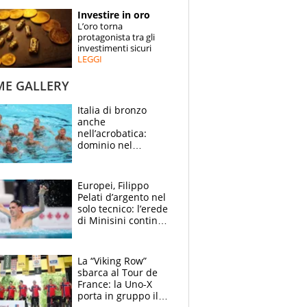
STORIE
Investire in oro
L’oro torna
SPECIALI
protagonista tra gli
investimenti sicuri
LEGGI
ESPERTI
ME GALLERY
CONTATTI
Italia di bronzo
anche
nell’acrobatica:
dominio nel
medagliere, ora
tocca a Ceccon, Curti
e compagni
Europei, Filippo
continuare
Pelati d’argento nel
solo tecnico: l’erede
di Minisini continua
a stupire, Los
Angeles è già nel
mirino
La “Viking Row”
sbarca al Tour de
France: la Uno-X
porta in gruppo il