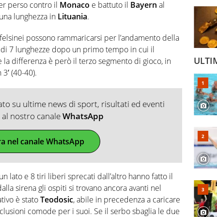
er perso contro il
Monaco
e battuto il
Bayern
al
 una lunghezza in
Lituania
.
, i felsinei possono rammaricarsi per l’andamento della
o di 7 lunghezze dopo un primo tempo in cui il
ULTI
re la differenza è però il terzo segmento di gioco, in
n 3′ (40-40).
o su ultime news di sport, risultati ed eventi
ti al nostro canale
WhatsApp
ra nel canale WhatsApp
 lato e 8 tiri liberi sprecati dall’altro hanno fatto il
lla sirena gli ospiti si trovano ancora avanti nel
tivo è stato
Teodosic
, abile in precedenza a caricare
onclusioni comode per i suoi. Se il serbo sbaglia le due