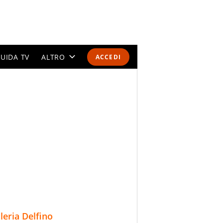
UIDA TV
ALTRO
ACCEDI
CALENDARI E CLASSIFICHE
ALTRI SPORT
MONDIALI 2026
OLIMPIADI
GOSSIP
LIFESTYLE
lleria Delfino