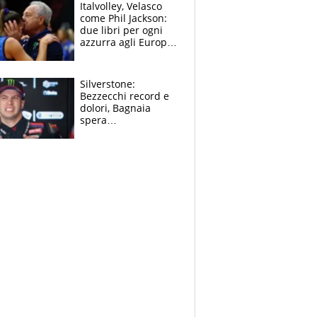
sfondo
Italvolley, Velasco
come Phil Jackson:
due libri per ogni
azzurra agli Europei.
Quello per Sylla è
“geniale”
Silverstone:
Bezzecchi record e
dolori, Bagnaia
spera
nell'antidolorifico,
Marquez si tira fuori
e vota Aprilia