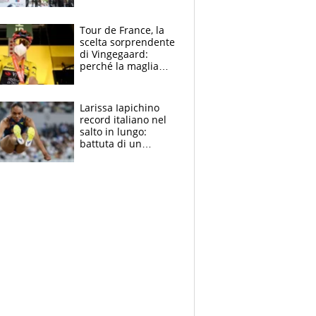
rito della Norvegia
di Haaland e
compagni
Tour de France, la
scelta sorprendente
di Vingegaard:
perché la maglia
gialla indossa la
mascherina, il
rischio da evitare
Larissa Iapichino
record italiano nel
salto in lungo:
battuta di un
centimetro mamma
Fiona May