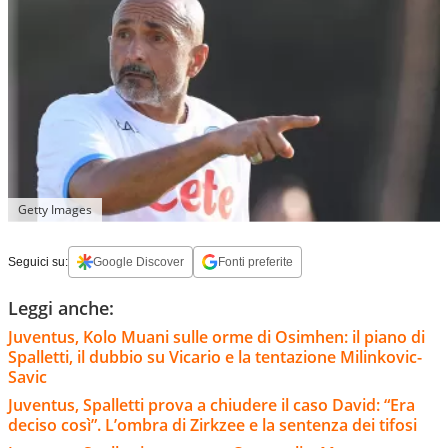
Getty Images
Seguici su:
Google Discover
Fonti preferite
Leggi anche:
Juventus, Kolo Muani sulle orme di Osimhen: il piano di
Spalletti, il dubbio su Vicario e la tentazione Milinkovic-
Savic
Juventus, Spalletti prova a chiudere il caso David: “Era
deciso così”. L’ombra di Zirkzee e la sentenza dei tifosi