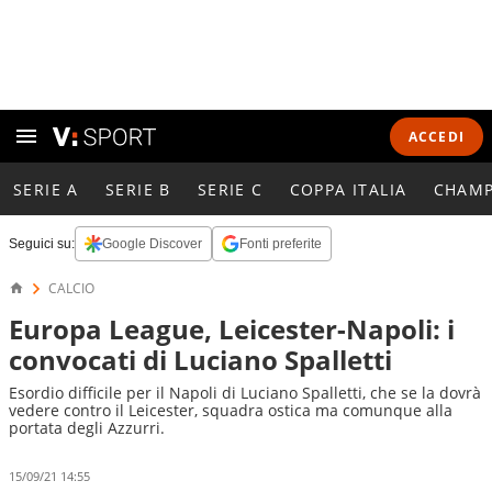
ACCEDI
SERIE A
SERIE B
SERIE C
COPPA ITALIA
CHAMP
Seguici su:
Google Discover
Fonti preferite
CALCIO
Europa League, Leicester-Napoli: i
convocati di Luciano Spalletti
Esordio difficile per il Napoli di Luciano Spalletti, che se la dovrà
vedere contro il Leicester, squadra ostica ma comunque alla
portata degli Azzurri.
15/09/21 14:55