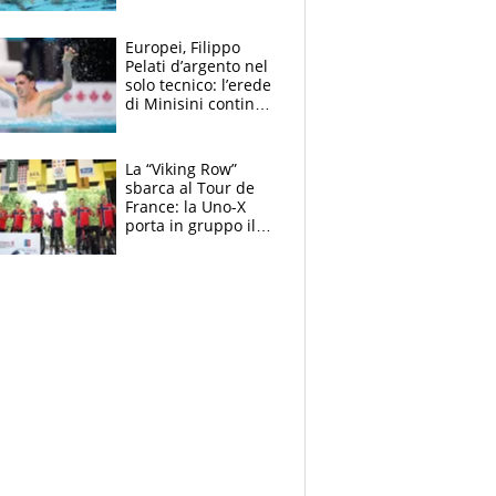
medagliere, ora
tocca a Ceccon, Curti
e compagni
Europei, Filippo
continuare
Pelati d’argento nel
solo tecnico: l’erede
di Minisini continua
a stupire, Los
Angeles è già nel
mirino
La “Viking Row”
sbarca al Tour de
France: la Uno-X
porta in gruppo il
rito della Norvegia
di Haaland e
compagni