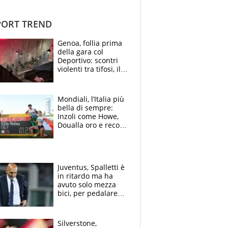
ORT TREND
Genoa, follia prima
della gara col
Deportivo: scontri
violenti tra tifosi, il
video è virale
Mondiali, l’Italia più
bella di sempre:
Inzoli come Howe,
Doualla oro e record
con la staffetta, Di
Fabio dominatrice
Juventus, Spalletti è
in ritardo ma ha
avuto solo mezza
bici, per pedalare
serve altro: i nodi
cruciali
Silverstone,