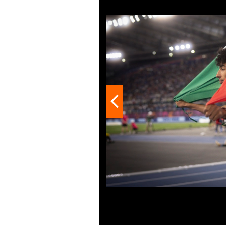
fan ben sperare in vista delle O
gli splendidi successi azzurri 