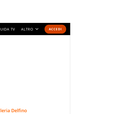
UIDA TV
ALTRO
ACCEDI
CALENDARI E CLASSIFICHE
ALTRI SPORT
MONDIALI 2026
OLIMPIADI
GOSSIP
LIFESTYLE
lleria Delfino