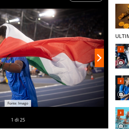
limpiadi di Parigi. Scorriamo la gallery con tutti
di questo straordinario Europeo.
ULTI
Fonte: Imago
1
di
25