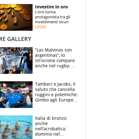
STORIE
Investire in oro
L’oro torna
SPECIALI
protagonista tra gli
investimenti sicuri
LEGGI
ESPERTI
ME GALLERY
CONTATTI
“Las Malvinas son
argentinas”, lo
striscione compare
anche nel rugby:
dopo Messi e
compagni ormai è
un caso
Tamberi e Jacobs, il
saluto che cancella
ruggini e polemiche:
Gimbo agli Europei
cerca un altro
miracolo
Italia di bronzo
anche
nell’acrobatica:
dominio nel