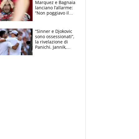
Marquez e Bagnaia
lanciano l’allarme:
“Non poggiavo il
ginocchio, dobbiamo
capire cosa è
successo”
“Sinner e Djokovic
sono ossessionati”,
la rivelazione di
Panichi. Jannik,
ansia per il
ginocchio e il rischio
agli US Open