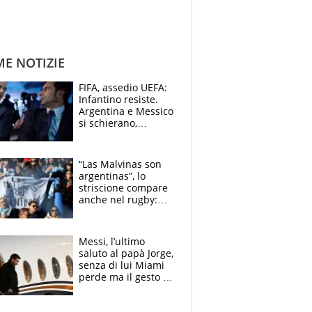
ME NOTIZIE
FIFA, assedio UEFA:
Infantino resiste.
Argentina e Messico
si schierano,
CONCACAF spaccata
“Las Malvinas son
argentinas”, lo
striscione compare
anche nel rugby:
dopo Messi e
compagni ormai è
un caso
Messi, l’ultimo
saluto al papà Jorge,
senza di lui Miami
perde ma il gesto di
De Paul è da
applausi