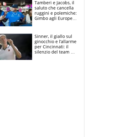
Tamberi e Jacobs, il
saluto che cancella
ruggini e polemiche:
Gimbo agli Europei
cerca un altro
miracolo
Sinner, il giallo sul
ginocchio e l’allarme
per Cincinnati: il
silenzio del team di
Jannik scatena
illazioni e polemiche