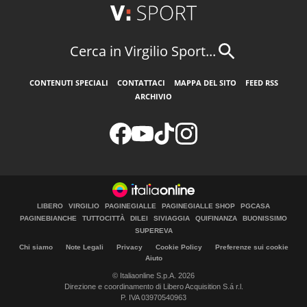
Cerca in Virgilio Sport...
CONTENUTI SPECIALI
CONTATTACI
MAPPA DEL SITO
FEED RSS
ARCHIVIO
LIBERO
VIRGILIO
PAGINEGIALLE
PAGINEGIALLE SHOP
PGCASA
PAGINEBIANCHE
TUTTOCITTÀ
DILEI
SIVIAGGIA
QUIFINANZA
BUONISSIMO
SUPEREVA
Chi siamo
Note Legali
Privacy
Cookie Policy
Preferenze sui cookie
Aiuto
© Italiaonline S.p.A. 2026
Direzione e coordinamento di Libero Acquisition S.á r.l.
P. IVA 03970540963