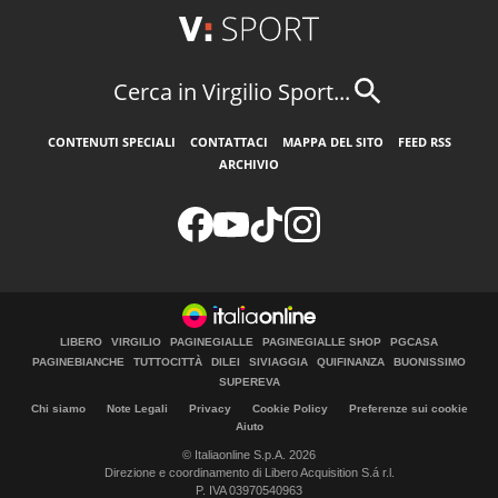
Cerca in Virgilio Sport...
CONTENUTI SPECIALI
CONTATTACI
MAPPA DEL SITO
FEED RSS
ARCHIVIO
LIBERO
VIRGILIO
PAGINEGIALLE
PAGINEGIALLE SHOP
PGCASA
PAGINEBIANCHE
TUTTOCITTÀ
DILEI
SIVIAGGIA
QUIFINANZA
BUONISSIMO
SUPEREVA
Chi siamo
Note Legali
Privacy
Cookie Policy
Preferenze sui cookie
Aiuto
© Italiaonline S.p.A. 2026
Direzione e coordinamento di Libero Acquisition S.á r.l.
P. IVA 03970540963