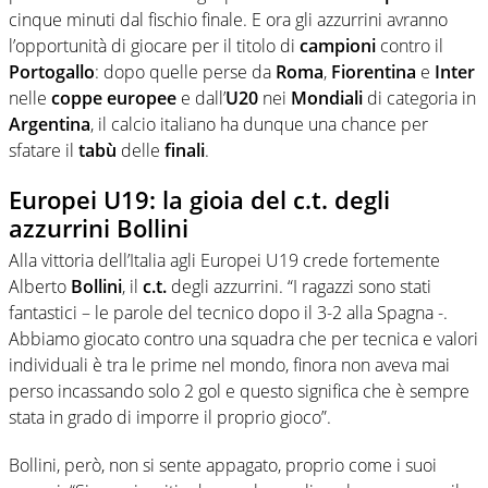
cinque minuti dal fischio finale. E ora gli azzurrini avranno
l’opportunità di giocare per il titolo di
campioni
contro il
Portogallo
: dopo quelle perse da
Roma
,
Fiorentina
e
Inter
nelle
coppe europee
e dall’
U20
nei
Mondiali
di categoria in
Argentina
, il calcio italiano ha dunque una chance per
sfatare il
tabù
delle
finali
.
Europei U19: la gioia del c.t. degli
azzurrini Bollini
Alla vittoria dell’Italia agli Europei U19 crede fortemente
Alberto
Bollini
, il
c.t.
degli azzurrini. “I ragazzi sono stati
fantastici – le parole del tecnico dopo il 3-2 alla Spagna -.
Abbiamo giocato contro una squadra che per tecnica e valori
individuali è tra le prime nel mondo, finora non aveva mai
perso incassando solo 2 gol e questo significa che è sempre
stata in grado di imporre il proprio gioco”.
Bollini, però, non si sente appagato, proprio come i suoi