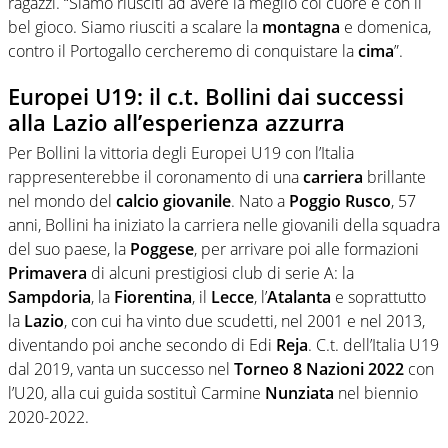
ragazzi. “Siamo riusciti ad avere la meglio col cuore e con il
bel gioco. Siamo riusciti a scalare la
montagna
e domenica,
contro il Portogallo cercheremo di conquistare la
cima
”.
Europei U19: il c.t. Bollini dai successi
alla Lazio all’esperienza azzurra
Per Bollini la vittoria degli Europei U19 con l’Italia
rappresenterebbe il coronamento di una
carriera
brillante
nel mondo del
calcio giovanile
. Nato a
Poggio Rusco
, 57
anni, Bollini ha iniziato la carriera nelle giovanili della squadra
del suo paese, la
Poggese
, per arrivare poi alle formazioni
Primavera
di alcuni prestigiosi club di serie A: la
Sampdoria
, la
Fiorentina
, il
Lecce
, l’
Atalanta
e soprattutto
la
Lazio
, con cui ha vinto due scudetti, nel 2001 e nel 2013,
diventando poi anche secondo di Edi
Reja
. C.t. dell’Italia U19
dal 2019, vanta un successo nel
Torneo 8 Nazioni 2022
con
l’U20, alla cui guida sostituì Carmine
Nunziata
nel biennio
2020-2022.