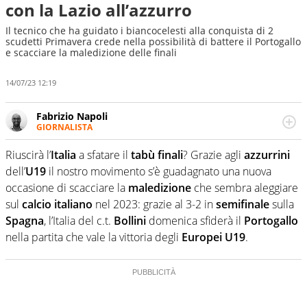
con la Lazio all’azzurro
Il tecnico che ha guidato i biancocelesti alla conquista di 2
scudetti Primavera crede nella possibilità di battere il Portogallo
e scacciare la maledizione delle finali
14/07/23 12:19
Fabrizio Napoli
GIORNALISTA
Giornalista professionista, per Virgilio Sport segue anche
il calcio ma è con la pallanuoto che esalta competenze e
Riuscirà l’
Italia
a sfatare il
tabù
finali
? Grazie agli
azzurrini
passioni. Cura la comunicazione di HaBaWaBa, il più
dell’
U19
il nostro movimento s’è guadagnato una nuova
grande festival di waterpolo per bambini al mondo
occasione di scacciare la
maledizione
che sembra aleggiare
sul
calcio italiano
nel 2023: grazie al 3-2 in
semifinale
sulla
Spagna
, l’Italia del c.t.
Bollini
domenica sfiderà il
Portogallo
nella partita che vale la vittoria degli
Europei U19
.