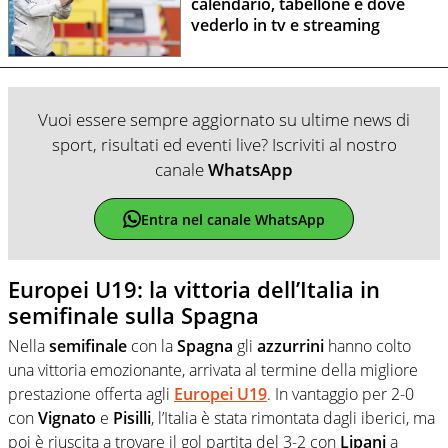
calendario, tabellone e dove
vederlo in tv e streaming
Vuoi essere sempre aggiornato su ultime news di
sport, risultati ed eventi live? Iscriviti al nostro
canale
WhatsApp
Entra nel canale WhatsApp
Europei U19: la vittoria dell’Italia in
semifinale sulla Spagna
Nella
semifinale
con la
Spagna
gli
azzurrini
hanno colto
una vittoria emozionante, arrivata al termine della migliore
prestazione offerta agli
Europei U19
. In vantaggio per 2-0
con
Vignato
e
Pisilli
, l’Italia è stata rimontata dagli iberici, ma
poi è riuscita a trovare il gol partita del 3-2 con
Lipani
a