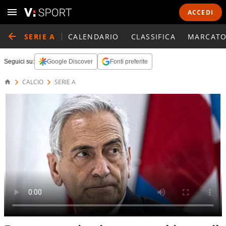
ACCEDI
SERIE A
CALENDARIO
CLASSIFICA
MARCATO
Seguici su:
Google Discover
Fonti preferite
CALCIO
SERIE A