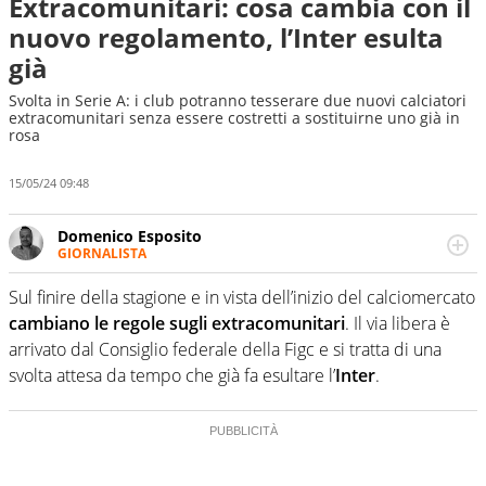
Extracomunitari: cosa cambia con il
nuovo regolamento, l’Inter esulta
già
Svolta in Serie A: i club potranno tesserare due nuovi calciatori
extracomunitari senza essere costretti a sostituirne uno già in
rosa
15/05/24 09:48
Domenico Esposito
GIORNALISTA
Da vent’anni in campo e sul campo per vivere ogni evento
in tutte le sue sfaccettature. Passione smisurata per il
Sul finire della stagione e in vista dell’inizio del calciomercato
calcio e per la sfera di cuoio. Il pallone è una cosa
cambiano le regole sugli extracomunitari
. Il via libera è
serissima, guai a dirgli di no
arrivato dal Consiglio federale della Figc e si tratta di una
svolta attesa da tempo che già fa esultare l’
Inter
.