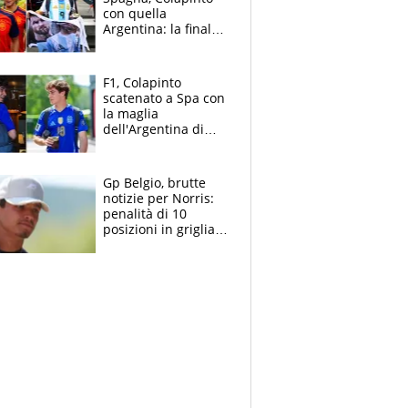
con quella
Argentina: la finale
Mondiale si gioca a
Spa e Alonso non
vede l'ora
F1, Colapinto
scatenato a Spa con
la maglia
dell'Argentina di
Messi punge la
Spagna: "Capiranno
le parolacce"
Gp Belgio, brutte
notizie per Norris:
penalità di 10
posizioni in griglia,
la scelta dolorosa
ma obbligata di
McLaren