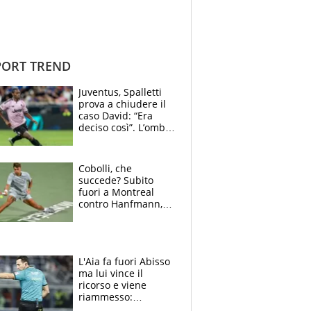
ORT TREND
Juventus, Spalletti
prova a chiudere il
caso David: “Era
deciso così”. L’ombra
di Zirkzee e la
sentenza dei tifosi
Cobolli, che
succede? Subito
fuori a Montreal
contro Hanfmann,
per Flavio è tutta
colpa della tosse
L'Aia fa fuori Abisso
ma lui vince il
ricorso e viene
riammesso:
continua momento