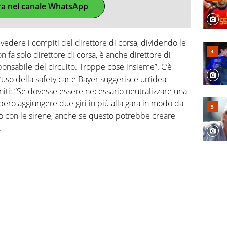
ra nel canale WhatsApp
ivedere i compiti del direttore di corsa, dividendo le
on fa solo direttore di corsa, è anche direttore di
sponsabile del circuito. Troppe cose insieme”. C’è
l’uso della safety car e Bayer suggerisce un’idea
iti: “Se dovesse essere necessario neutralizzare una
ebbero aggiungere due giri in più alla gara in modo da
to con le sirene, anche se questo potrebbe creare
.