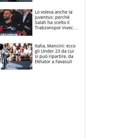
nero per gli arbitri
Lo voleva anche la
Juventus: perché
Salah ha scelto il
Trabzonspor invece
di un top club
Italia, Mancini: ecco
gli Under 23 da cui
si può ripartire, da
Ekhator a Favasuli