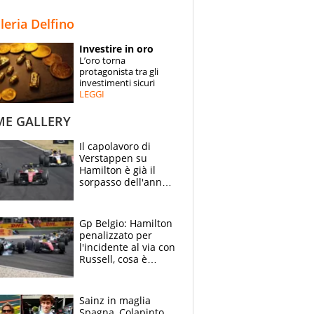
STORIE
lleria Delfino
SPECIALI
Investire in oro
L’oro torna
ESPERTI
protagonista tra gli
investimenti sicuri
LEGGI
CONTATTI
ME GALLERY
Il capolavoro di
Verstappen su
Hamilton è già il
sorpasso dell'anno:
che smacco Lewis,
come Abu Dhabi
2021
Gp Belgio: Hamilton
penalizzato per
l'incidente al via con
Russell, cosa è
successo. Mercedes
out, 5" a Lewis
Sainz in maglia
Spagna, Colapinto