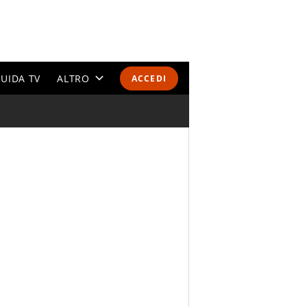
UIDA TV
ALTRO
ACCEDI
CALENDARI E CLASSIFICHE
ALTRI SPORT
MONDIALI 2026
OLIMPIADI
GOSSIP
LIFESTYLE