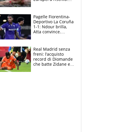
allenamenti fermi,
cosa succede
adesso
Pagelle Fiorentina-
Deportivo La Coruña
1-1: Ndour brilla,
Atta convince.
Pongracic rovina
tutto nel finale
Real Madrid senza
freni: l’acquisto
record di Diomande
che batte Zidane e
Ronaldo. Vinicius
rinnova: le cifre