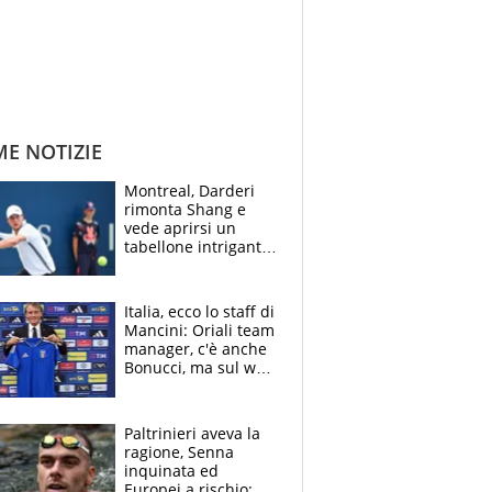
ME NOTIZIE
Montreal, Darderi
rimonta Shang e
vede aprirsi un
tabellone intrigante:
"Penso solo a
Borges, ma sono
felice del mio livello"
Italia, ecco lo staff di
Mancini: Oriali team
manager, c'è anche
Bonucci, ma sul web
infuria la polemica
Paltrinieri aveva la
ragione, Senna
inquinata ed
Europei a rischio: