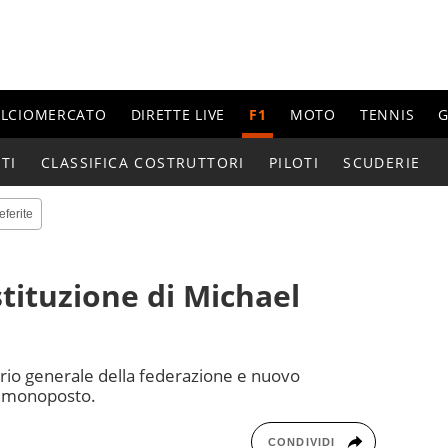
ALCIOMERCATO
DIRETTE LIVE
F1
MOTO
TENNIS
G
TI
CLASSIFICA COSTRUTTORI
PILOTI
SCUDERIE
eferite
ostituzione di Michael
ario generale della federazione e nuovo
e monoposto.
CONDIVIDI