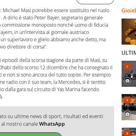
Gioie
 Michael Masi potrebbe essere sostituito nel ruolo
. A dirlo è stato Peter Bayer, segretario generale
lla commissione monoposto nonché uomo di fiducia
m, in un’intervista al giornale austriaco
o un superlavoro e glielo abbiamo anche detto, ma
ovo direttore di corsa”.
ULTI
 episodi della scorsa stagione da parte di Masi, su
 Dhabi dello scorso 12 dicembre che ha consegnato il
enti e non si sono ancora del tutto sopite. Per esempio
e radio con il suo team, la Mercedes, si è sentito
io dalla gara sul circuito di Yas Marina facendo
à.
o su ultime news di sport, risultati ed eventi
ti al nostro canale
WhatsApp