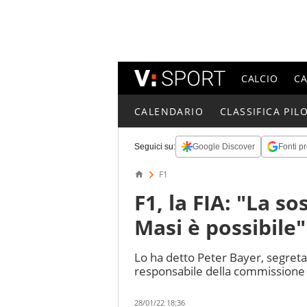
CALCIO
C
CALENDARIO
CLASSIFICA PILO
Seguici su:
Google Discover
Fonti pr
F1
F1, la FIA: "La s
Masi è possibile"
Lo ha detto Peter Bayer, segret
responsabile della commission
28/01/22 18:36