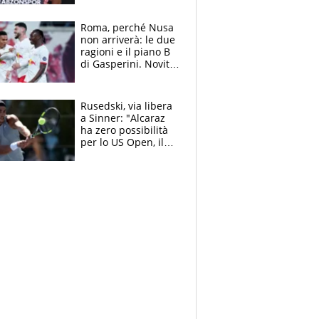
Roma, perché Nusa
non arriverà: le due
ragioni e il piano B
di Gasperini. Novità
su Pellegrini e
Cacciamani
Rusedski, via libera
a Sinner: "Alcaraz
ha zero possibilità
per lo US Open, il
2026 forse è gà
finito per lui"