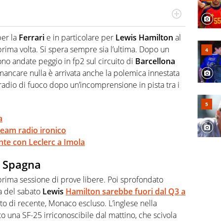
do si accendono i motori, lui sgasa, impenna, derapa. E
podio
per la
Ferrari
e in particolare per
Lewis Hamilton
al
prima volta. Si spera sempre sia l’ultima. Dopo un
sono andate peggio in fp2 sul circuito di
Barcellona
i mancare nulla è arrivata anche la polemica innestata
adio di fuoco dopo un’incomprensione in pista tra i
a
team radio ironico
ente con Leclerc a Imola
n Spagna
prima sessione di prove libere. Poi sprofondato
ca del sabato
Lewis
Hamilton sarebbe fuori dal Q3 a
ato di recente, Monaco escluso. L’inglese nella
o una SF-25 irriconoscibile dal mattino, che scivola