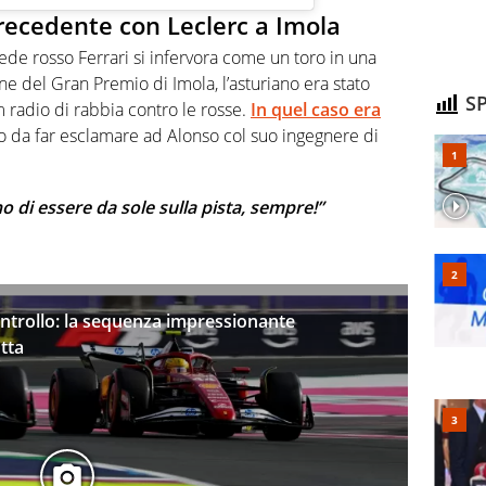
 precedente con Leclerc a Imola
e rosso Ferrari si infervora come un toro in una
one del Gran Premio di Imola, l’asturiano era stato
SP
m radio di rabbia contro le rosse.
In quel caso era
to da far esclamare ad Alonso col suo ingegnere di
 di essere da sole sulla pista, sempre!”
ntrollo: la sequenza impressionante
utta