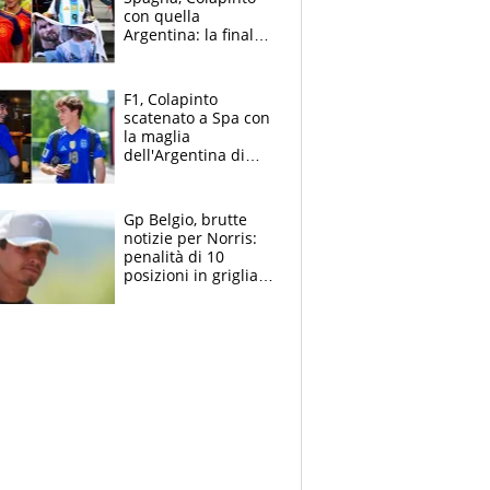
con quella
Argentina: la finale
Mondiale si gioca a
Spa e Alonso non
vede l'ora
F1, Colapinto
scatenato a Spa con
la maglia
dell'Argentina di
Messi punge la
Spagna: "Capiranno
le parolacce"
Gp Belgio, brutte
notizie per Norris:
penalità di 10
posizioni in griglia,
la scelta dolorosa
ma obbligata di
McLaren