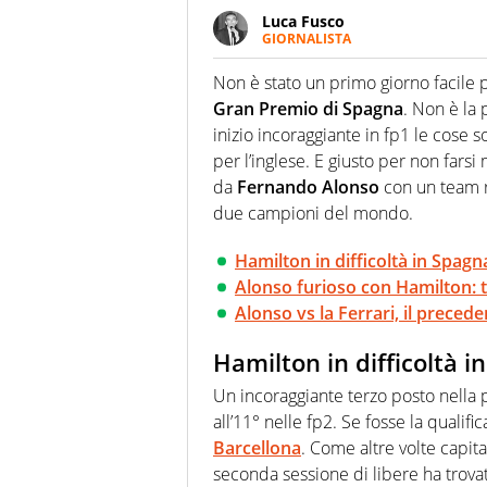
Luca Fusco
GIORNALISTA
Giornalista multimediale. Quan
spesso e volentieri finisce sul 
Non è stato un primo giorno facile 
Gran Premio di Spagna
. Non è la 
inizio incoraggiante in fp1 le cose 
per l’inglese. E giusto per non fars
da
Fernando Alonso
con un team r
due campioni del mondo.
Hamilton in difficoltà in Spagn
Alonso furioso con Hamilton: 
Alonso vs la Ferrari, il preced
Hamilton in difficoltà i
Un incoraggiante terzo posto nella 
all’11° nelle fp2. Se fosse la qualifi
Barcellona
. Come altre volte capit
seconda sessione di libere ha trovat