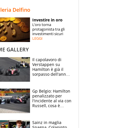
STORIE
lleria Delfino
SPECIALI
Investire in oro
L’oro torna
ESPERTI
protagonista tra gli
investimenti sicuri
LEGGI
CONTATTI
ME GALLERY
Il capolavoro di
Verstappen su
Hamilton è già il
sorpasso dell'anno:
che smacco Lewis,
come Abu Dhabi
2021
Gp Belgio: Hamilton
penalizzato per
l'incidente al via con
Russell, cosa è
successo. Mercedes
out, 5" a Lewis
Sainz in maglia
Spagna, Colapinto