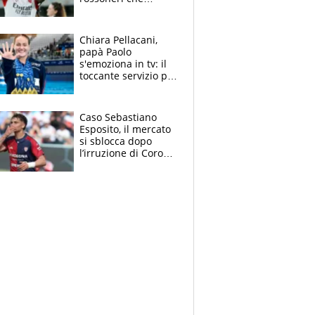
rischiano il “taglio”
Chiara Pellacani,
papà Paolo
s'emoziona in tv: il
toccante servizio per
il TG di LA7 dopo i 5
ori agli Europei
Caso Sebastiano
Esposito, il mercato
si sblocca dopo
l’irruzione di Corona
nella querelle col
Cagliari: spuntano
due big