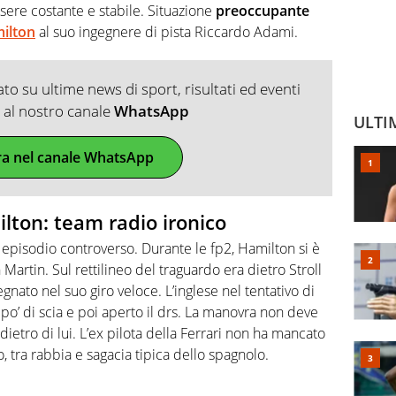
sere costante e stabile. Situazione
preoccupante
milton
al suo ingegnere di pista Riccardo Adami.
o su ultime news di sport, risultati ed eventi
ti al nostro canale
WhatsApp
ULTI
ra nel canale WhatsApp
lton: team radio ironico
 episodio controverso. Durante le fp2, Hamilton si è
Martin. Sul rettilineo del traguardo era dietro Stroll
nato nel suo giro veloce. L’inglese nel tentativo di
po’ di scia e poi aperto il drs. La manovra non deve
ietro di lui. L’ex pilota della Ferrari non ha mancato
o, tra rabbia e sagacia tipica dello spagnolo.