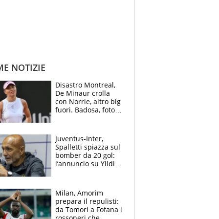
ME NOTIZIE
Disastro Montreal,
De Minaur crolla
con Norrie, altro big
fuori. Badosa, foto
dall'ospedale e fan
preoccupati
Juventus-Inter,
Spalletti spiazza sul
bomber da 20 gol:
l’annuncio su Yildiz
e la risposta su
Bastoni
Milan, Amorim
prepara il repulisti:
da Tomori a Fofana i
rossoneri che