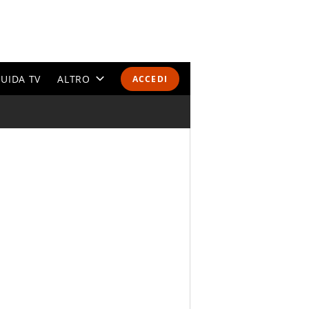
UIDA TV
ALTRO
ACCEDI
CALENDARI E CLASSIFICHE
ALTRI SPORT
MONDIALI 2026
OLIMPIADI
GOSSIP
LIFESTYLE