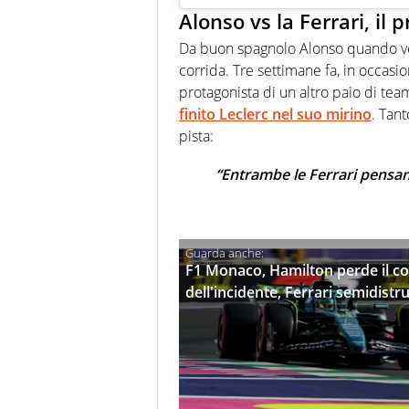
Alonso vs la Ferrari, il
Da buon spagnolo Alonso quando ved
corrida. Tre settimane fa, in occasi
protagonista di un altro paio di tea
finito Leclerc nel suo mirino
. Tan
pista:
“Entrambe le Ferrari pensano
F1 Monaco, Hamilton perde il co
dell'incidente, Ferrari semidistr