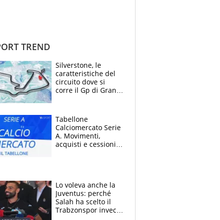
ORT TREND
Silverstone, le
caratteristiche del
circuito dove si
corre il Gp di Gran
Bretagna del
Motomondiale
Tabellone
Calciomercato Serie
A. Movimenti,
acquisti e cessioni:
estate 2026-27
Lo voleva anche la
Juventus: perché
Salah ha scelto il
Trabzonspor invece
di un top club