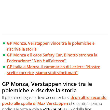
GP Monza, Verstappen vince tra le polemiche e
riscrive la storia
GP Monza e il caos Safety Car, Binotto stronca la
Federazione: "Non è all'altezza"
GP Italia a Monza, il rammarico di Leclerc: "Nostre
scelte corrette, siamo stati sfortunati"
GP Monza, Verstappen vince tra le
polemiche e riscrive la storia
Il pilota monegasco deve accontentarsi
di un altro secondo
posto alle spalle di Max Verstappen
che centra il primo
podio a Monza e vola a
+116 punti
a 6 GP dalla fine: