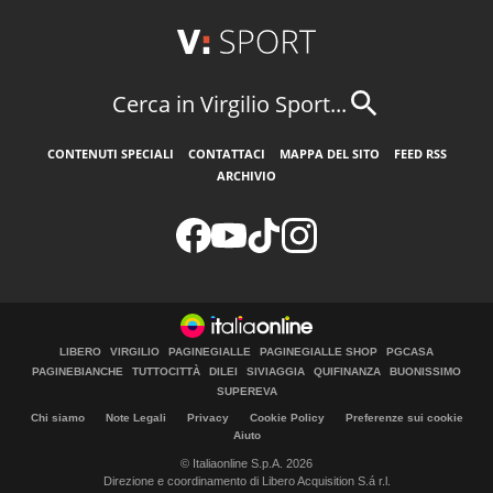
Cerca in Virgilio Sport...
CONTENUTI SPECIALI
CONTATTACI
MAPPA DEL SITO
FEED RSS
ARCHIVIO
LIBERO
VIRGILIO
PAGINEGIALLE
PAGINEGIALLE SHOP
PGCASA
PAGINEBIANCHE
TUTTOCITTÀ
DILEI
SIVIAGGIA
QUIFINANZA
BUONISSIMO
SUPEREVA
Chi siamo
Note Legali
Privacy
Cookie Policy
Preferenze sui cookie
Aiuto
© Italiaonline S.p.A. 2026
Direzione e coordinamento di Libero Acquisition S.á r.l.