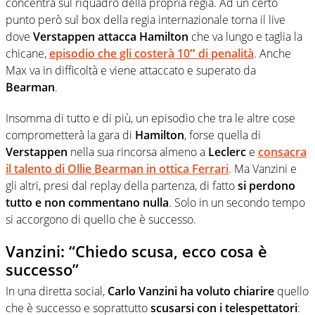
concentra sul riquadro della propria regia. Ad un certo
punto però sul box della regia internazionale torna il live
dove
Verstappen attacca Hamilton
che va lungo e taglia la
chicane,
episodio che gli costerà 10″ di penalità
. Anche
Max va in difficoltà e viene attaccato e superato da
Bearman
.
Insomma di tutto e di più, un episodio che tra le altre cose
comprometterà la gara di
Hamilton
, forse quella di
Verstappen
nella sua rincorsa almeno a
Leclerc
e
consacra
il talento di Ollie Bearman in ottica Ferrari
. Ma Vanzini e
gli altri, presi dal replay della partenza, di fatto
si perdono
tutto e non commentano nulla
. Solo in un secondo tempo
si accorgono di quello che è successo.
Vanzini: “Chiedo scusa, ecco cosa è
successo”
In una diretta social,
Carlo Vanzini ha voluto chiarire
quello
che è successo e soprattutto
scusarsi con i telespettatori
: