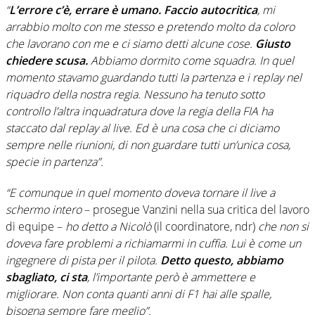
“
L’errore c’è, errare è umano. Faccio autocritica
, mi
arrabbio molto con me stesso e pretendo molto da coloro
che lavorano con me e ci siamo detti alcune cose.
Giusto
chiedere scusa.
Abbiamo dormito come squadra. In quel
momento stavamo guardando tutti la partenza e i replay nel
riquadro della nostra regia. Nessuno ha tenuto sotto
controllo l’altra inquadratura dove la regia della FIA ha
staccato dal replay al live. Ed è una cosa che ci diciamo
sempre nelle riunioni, di non guardare tutti un’unica cosa,
specie in partenza”.
“E comunque in quel momento doveva tornare il live a
schermo intero
– prosegue Vanzini nella sua critica del lavoro
di equipe –
ho detto a Nicolò
(il coordinatore, ndr)
che non si
doveva fare problemi a richiamarmi in cuffia. Lui è come un
ingegnere di pista per il pilota.
Detto questo, abbiamo
sbagliato, ci sta
, l’importante però è ammettere e
migliorare. Non conta quanti anni di F1 hai alle spalle,
bisogna sempre fare meglio”.