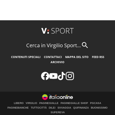
Cerca in Virgilio Sport...
CONTENUTI SPECIALI
CONTATTACI
MAPPA DEL SITO
FEED RSS
ARCHIVIO
LIBERO
VIRGILIO
PAGINEGIALLE
PAGINEGIALLE SHOP
PGCASA
PAGINEBIANCHE
TUTTOCITTÀ
DILEI
SIVIAGGIA
QUIFINANZA
BUONISSIMO
SUPEREVA