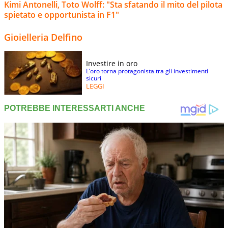
Kimi Antonelli, Toto Wolff: "Sta sfatando il mito del pilota
spietato e opportunista in F1"
Gioielleria Delfino
Investire in oro
L’oro torna protagonista tra gli investimenti
sicuri
LEGGI