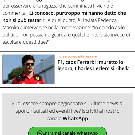
per osservare una ragazza che camminava lì vicino e
commenta: “
Li conosco, purtroppo mi hanno detto che
non si può testarli
“. A quel punto, è l’inviata Federica
Masolin a intervenire nella conversazione: “Io chiedo asilo
politico, non possiamo guardare qualche intervista invece di
ascoltare questi due?”.
Forse ti può interessare
F1, caos Ferrari: il muretto lo
ignora, Charles Leclerc si ribella
Vuoi essere sempre aggiornato su ultime news di
sport, risultati ed eventi live? Iscriviti al nostro
canale
WhatsApp
Entra nel canale WhatsApp