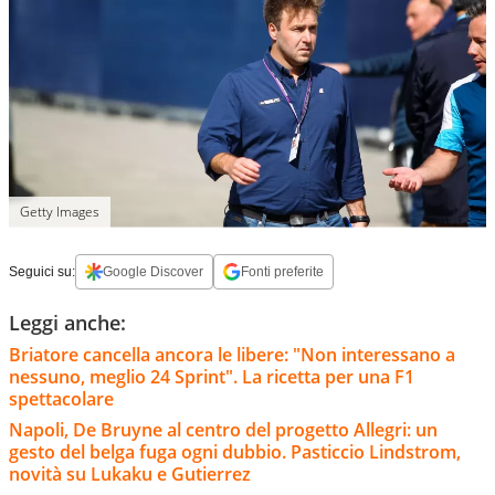
Getty Images
Seguici su:
Google Discover
Fonti preferite
Leggi anche:
Briatore cancella ancora le libere: "Non interessano a
nessuno, meglio 24 Sprint". La ricetta per una F1
spettacolare
Napoli, De Bruyne al centro del progetto Allegri: un
gesto del belga fuga ogni dubbio. Pasticcio Lindstrom,
novità su Lukaku e Gutierrez