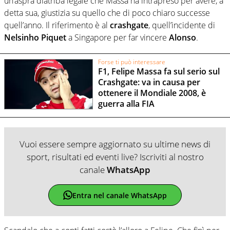
un’aspra diatriba legale che Massa ha intrapreso per avere, a
detta sua, giustizia su quello che di poco chiaro successe
quell’anno. Il riferimento è al
crashgate
, quell’incidente di
Nelsinho Piquet
a Singapore per far vincere
Alonso
.
Forse ti può interessare
F1, Felipe Massa fa sul serio sul
Crashgate: va in causa per
ottenere il Mondiale 2008, è
guerra alla FIA
Vuoi essere sempre aggiornato su ultime news di
sport, risultati ed eventi live? Iscriviti al nostro
canale
WhatsApp
Entra nel canale WhatsApp