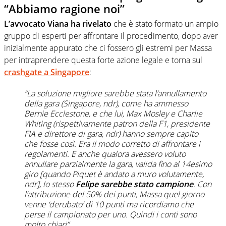
“Abbiamo ragione noi”
L’avvocato Viana ha rivelato
che è stato formato un ampio
gruppo di esperti per affrontare il procedimento, dopo aver
inizialmente appurato che ci fossero gli estremi per Massa
per intraprendere questa forte azione legale e torna sul
crashgate a Singapore
:
“La soluzione migliore sarebbe stata l’annullamento
della gara (Singapore, ndr), come ha ammesso
Bernie Ecclestone, e che lui, Max Mosley e Charlie
Whiting (rispettivamente patron della F1, presidente
FIA e direttore di gara, ndr) hanno sempre capito
che fosse così. Era il modo corretto di affrontare i
regolamenti. E anche qualora avessero voluto
annullare parzialmente la gara, valida fino al 14esimo
giro [quando Piquet è andato a muro volutamente,
ndr], lo stesso
Felipe sarebbe stato campione
. Con
l’attribuzione del 50% dei punti, Massa quel giorno
venne ‘derubato’ di 10 punti ma ricordiamo che
perse il campionato per uno. Quindi i conti sono
molto chiari”.