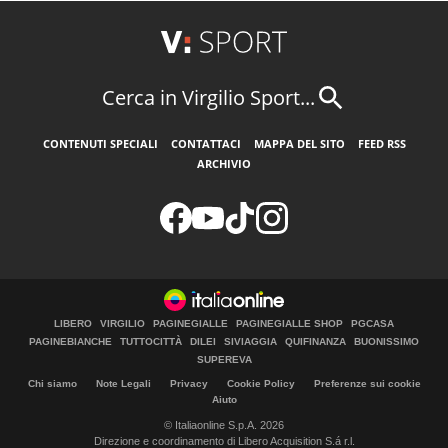
Cerca in Virgilio Sport...
CONTENUTI SPECIALI
CONTATTACI
MAPPA DEL SITO
FEED RSS
ARCHIVIO
LIBERO
VIRGILIO
PAGINEGIALLE
PAGINEGIALLE SHOP
PGCASA
PAGINEBIANCHE
TUTTOCITTÀ
DILEI
SIVIAGGIA
QUIFINANZA
BUONISSIMO
SUPEREVA
Chi siamo
Note Legali
Privacy
Cookie Policy
Preferenze sui cookie
Aiuto
© Italiaonline S.p.A. 2026
Direzione e coordinamento di Libero Acquisition S.á r.l.