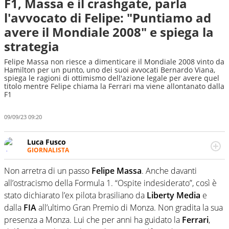
F1, Massa e il crashgate, parla
l'avvocato di Felipe: "Puntiamo ad
avere il Mondiale 2008" e spiega la
strategia
Felipe Massa non riesce a dimenticare il Mondiale 2008 vinto da
Hamilton per un punto, uno dei suoi avvocati Bernardo Viana,
spiega le ragioni di ottimismo dell'azione legale per avere quel
titolo mentre Felipe chiama la Ferrari ma viene allontanato dalla
F1
09/09/23 09:20
Luca Fusco
GIORNALISTA
Giornalista multimediale. Quando si accendono i motori,
lui sgasa, impenna, derapa. E spesso e volentieri finisce
Non arretra di un passo
Felipe Massa
. Anche davanti
sul podio
all’ostracismo della Formula 1. “Ospite indesiderato”, così è
stato dichiarato l’ex pilota brasiliano da
Liberty Media
e
dalla
FIA
all’ultimo Gran Premio di Monza. Non gradita la sua
presenza a Monza. Lui che per anni ha guidato la
Ferrari
,