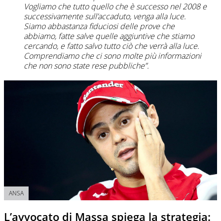
Vogliamo che tutto quello che è successo nel 2008 e
successivamente sull’accaduto, venga alla luce.
Siamo abbastanza fiduciosi delle prove che
abbiamo, fatte salve quelle aggiuntive che stiamo
cercando, e fatto salvo tutto ciò che verrà alla luce.
Comprendiamo che ci sono molte più informazioni
che non sono state rese pubbliche”.
ANSA
L’avvocato di Massa spiega la strategia: