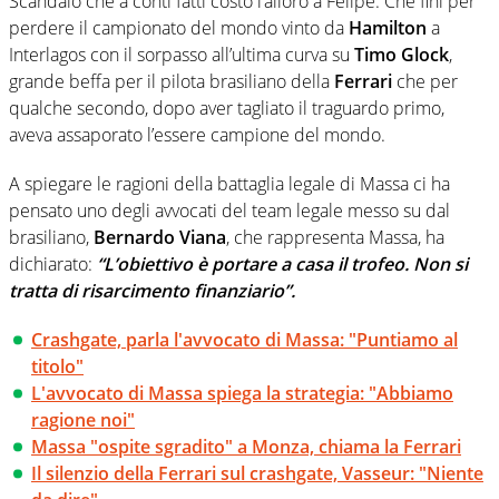
Scandalo che a conti fatti costò l’alloro a Felipe. Che finì per
perdere il campionato del mondo vinto da
Hamilton
a
Interlagos con il sorpasso all’ultima curva su
Timo Glock
,
grande beffa per il pilota brasiliano della
Ferrari
che per
qualche secondo, dopo aver tagliato il traguardo primo,
aveva assaporato l’essere campione del mondo.
A spiegare le ragioni della battaglia legale di Massa ci ha
pensato uno degli avvocati del team legale messo su dal
brasiliano,
Bernardo Viana
, che rappresenta Massa, ha
dichiarato:
“L’obiettivo è portare a casa il trofeo. Non si
tratta di risarcimento finanziario”.
Crashgate, parla l'avvocato di Massa: "Puntiamo al
titolo"
L'avvocato di Massa spiega la strategia: "Abbiamo
ragione noi"
Massa "ospite sgradito" a Monza, chiama la Ferrari
Il silenzio della Ferrari sul crashgate, Vasseur: "Niente