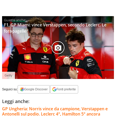
F1, GP Miami: vince Verstappen, secondo Leclerc. Le
fotopagelle
Getty
Seguici su:
Google Discover
Fonti preferite
Leggi anche:
GP Ungheria: Norris vince da campione, Verstappen e
Antonelli sul podio. Leclerc 4°, Hamilton 5° ancora