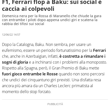
F1, Ferrari flop a Baku: sui social è
caccia ai colpevoli
Domenica nera per la Rossa di Maranello che chiude la gara
con entrambe i piloti dopo appena undici giri e scatena la
rabbia dei tifosi sui social
12/06/22 14:57
Dopo la Catalogna, Baku. Non sembra, per usare un
eufemismo, essere un periodo fortunatissimo per la
Ferrari
che, anche in Azerbaigian, infatti,
è costretta a rimandare i
sogni di gloria
e a inchinarsi con i problemi alla monoposto.
Rispetto alla Spagna, però, il Gran Premio di Baku mette
fuori gioco entrambe le Rosse
quando non sono percorsi
che undici dei cinquantuno giri previsti. Una disfatta resa
ancora più amara da un Charles Leclerc primatista al
momento dello stop forzato.