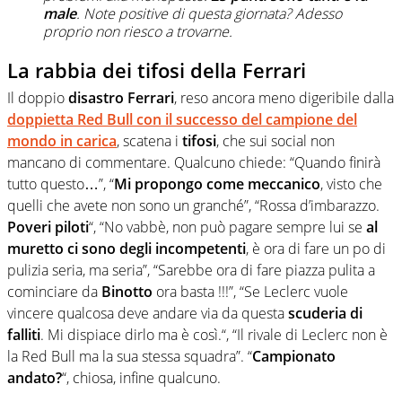
male
. Note positive di questa giornata? Adesso
proprio non riesco a trovarne.
La rabbia dei tifosi della Ferrari
Il doppio
disastro Ferrari
, reso ancora meno digeribile dalla
doppietta Red Bull con il successo del campione del
mondo in carica
, scatena i
tifosi
, che sui social non
mancano di commentare. Qualcuno chiede: “Quando finirà
tutto questo…”, “
Mi propongo come meccanico
, visto che
quelli che avete non sono un granché”, “Rossa d’imbarazzo.
Poveri piloti
“, “No vabbè, non può pagare sempre lui se
al
muretto ci sono degli incompetenti
, è ora di fare un po di
pulizia seria, ma seria”, “
Sarebbe ora di fare piazza pulita a
cominciare da
Binotto
ora basta !!!”,
“
Se
Leclerc
vuole
vincere qualcosa deve andare via da questa
scuderia di
falliti
. Mi dispiace dirlo ma è così.
“, “Il rivale di Leclerc non è
la Red Bull ma la sua stessa squadra”. “
Campionato
andato?
“, chiosa, infine qualcuno.