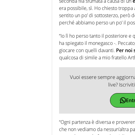
seconda fila sfumata a causa di un
era possibile, sì. Ho chiesto troppa
sentito un po’ di sottosterzo, però d
perché abbiamo perso un po’ il post
“Io lì ho perso tanto il posteriore e
ha spiegato il monegasco -. Peccat
giocare con quelli davanti.
Per noi 
qualcosa di simile a mio fratello Art
Vuoi essere sempre aggiornat
live? Iscrivi
Ent
“Ogni partenza è diversa e proveremo
che non vediamo da nessun’altra part