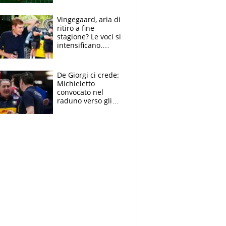
errori di Muric
Vingegaard, aria di
ritiro a fine
stagione? Le voci si
intensificano.
Pogacar, niente
Sanremo nel 2027:
vuole la Roubaix
De Giorgi ci crede:
Michieletto
convocato nel
raduno verso gli
Europei. A sorpresa
torna Rychlicki