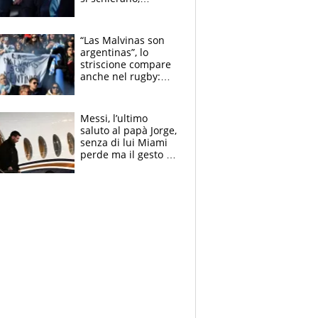
CONCACAF spaccata
“Las Malvinas son
argentinas”, lo
striscione compare
anche nel rugby:
dopo Messi e
compagni ormai è
un caso
Messi, l’ultimo
saluto al papà Jorge,
senza di lui Miami
perde ma il gesto di
De Paul è da
applausi