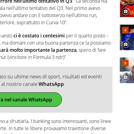
errore
nell’ultimo tentativo in Q3
: “La seconda fila
 ala nell’ultimo tentativo del Q3. Nel primo avevo
ovevo andare con il sottosterzo nell’ultimo run,
eriore, soprattutto in Curva-10”.
 questo
ci è costato i centesimi
per il quarto posto –
o, ma domani con una buona partenza ce la possiamo
sarà molto importante la partenza
, spero di fare
hur (vincitore in Formula 3 ndr)”.
o su ultime news di sport, risultati ed eventi
ti al nostro canale
WhatsApp
ra nel canale WhatsApp
 a sfruttarla. I banking sono interessanti, sono linee
e. In tutte le libere provavamo traiettorie diverse