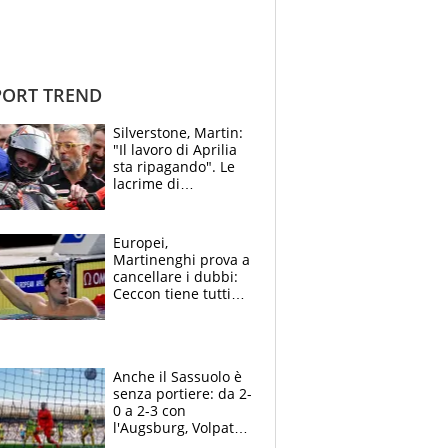
ORT TREND
Silverstone, Martin:
"Il lavoro di Aprilia
sta ripagando". Le
lacrime di
Bezzecchi: "Ho dato
tutto, spero di finire
la gara domani"
Europei,
Martinenghi prova a
cancellare i dubbi:
Ceccon tiene tutti
col fiato sospeso.
Pellegrini punta su
Curtis
Anche il Sassuolo è
senza portiere: da 2-
0 a 2-3 con
l'Augsburg, Volpato
non basta, che