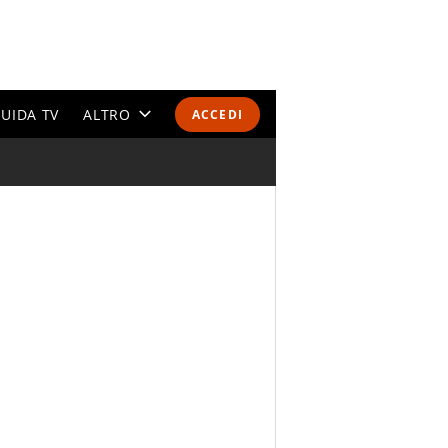
UIDA TV
ALTRO
ACCEDI
CALENDARI E CLASSIFICHE
ALTRI SPORT
MONDIALI 2026
OLIMPIADI
GOSSIP
LIFESTYLE