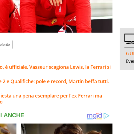
eferite
GUI
Even
 è ufficiale. Vasseur scagiona Lewis, la Ferrari si
2 e Qualifiche: pole e record, Martin beffa tutti.
hiesta una pena esemplare per l'ex Ferrari ma
so