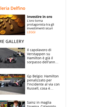
STORIE
lleria Delfino
SPECIALI
Investire in oro
L’oro torna
ESPERTI
protagonista tra gli
investimenti sicuri
LEGGI
CONTATTI
ME GALLERY
Il capolavoro di
Verstappen su
Hamilton è già il
sorpasso dell'anno:
che smacco Lewis,
come Abu Dhabi
2021
Gp Belgio: Hamilton
penalizzato per
l'incidente al via con
Russell, cosa è
successo. Mercedes
out, 5" a Lewis
Sainz in maglia
Spagna, Colapinto