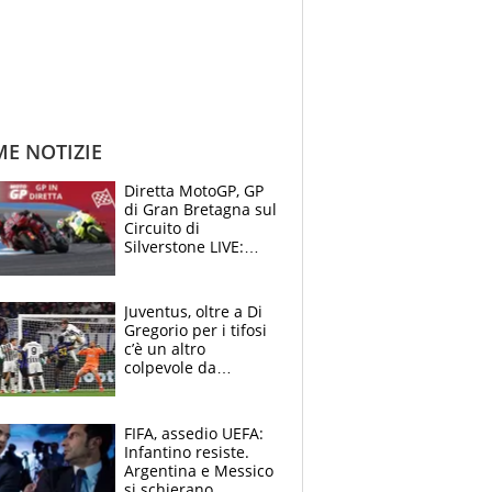
ME NOTIZIE
Diretta MotoGP, GP
di Gran Bretagna sul
Circuito di
Silverstone LIVE:
Aprilia vuole
un'altra impresa,
Ducati in affanno
Juventus, oltre a Di
Gregorio per i tifosi
c’è un altro
colpevole da
mandar via
FIFA, assedio UEFA:
Infantino resiste.
Argentina e Messico
si schierano,