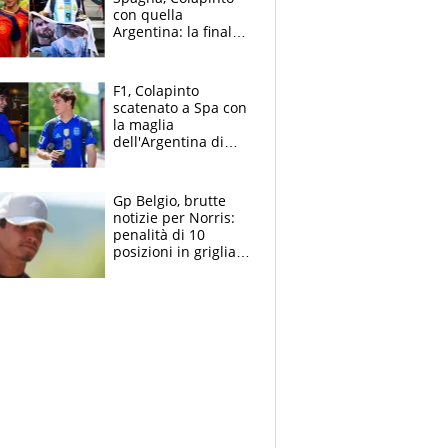
con quella
Argentina: la finale
Mondiale si gioca a
Spa e Alonso non
vede l'ora
F1, Colapinto
scatenato a Spa con
la maglia
dell'Argentina di
Messi punge la
Spagna: "Capiranno
le parolacce"
Gp Belgio, brutte
notizie per Norris:
penalità di 10
posizioni in griglia,
la scelta dolorosa
ma obbligata di
McLaren