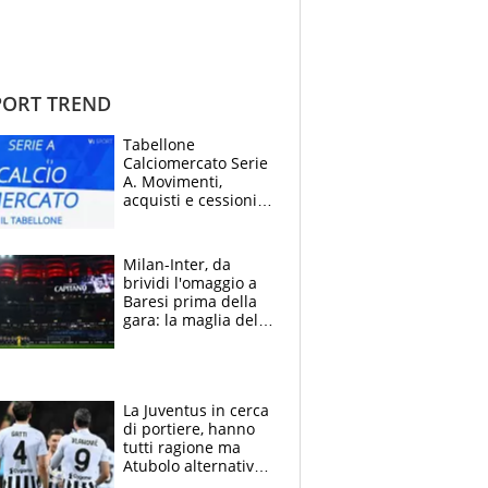
ORT TREND
Tabellone
Calciomercato Serie
A. Movimenti,
acquisti e cessioni:
estate 2026-27
Milan-Inter, da
brividi l'omaggio a
Baresi prima della
gara: la maglia del
capitano a
centrocampo
La Juventus in cerca
di portiere, hanno
tutti ragione ma
Atubolo alternativa
a Vicario non regge