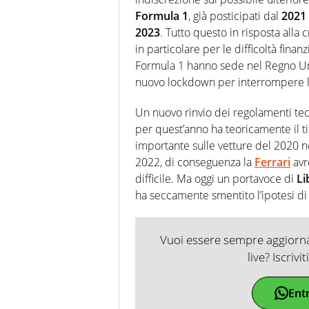
Formula 1
, già posticipati dal
2021
2023
. Tutto questo in risposta all
in particolare per le difficoltà finan
Formula 1 hanno sede nel Regno Unit
nuovo lockdown per interrompere l
Un nuovo rinvio dei regolamenti tec
per quest’anno ha teoricamente il t
importante sulle vetture del 2020 n
2022, di conseguenza la
Ferrari
avr
difficile. Ma oggi un portavoce di
Li
ha seccamente smentito l’ipotesi di 
Vuoi essere sempre aggiornat
live? Iscrivi
Ent