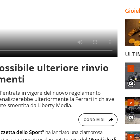
Gioie
ULTI
ossibile ulteriore rinvio
amenti
l'entrata in vigore del nuovo regolamento
enalizzerebbe ulteriormente la Ferrari in chiave
nte smentita da Liberty Media.
CONDIVIDI
zzetta dello Sport”
ha lanciato una clamorosa
e rinvio dei nuovi regolamenti tecnici del
Mondiale di