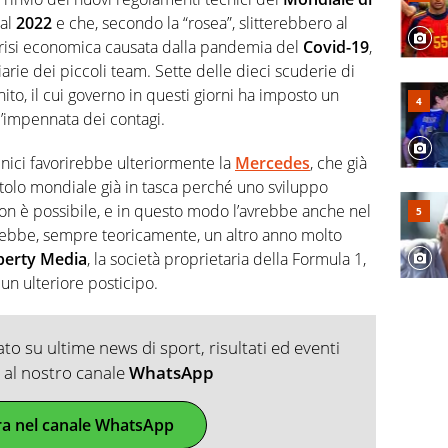
al
2022
e che, secondo la “rosea”, slitterebbero al
a crisi economica causata dalla pandemia del
Covid-19
,
ziarie dei piccoli team. Sette delle dieci scuderie di
o, il cui governo in questi giorni ha imposto un
’impennata dei contagi.
nici favorirebbe ulteriormente la
Mercedes
, che già
itolo mondiale già in tasca perché uno sviluppo
on è possibile, e in questo modo l’avrebbe anche nel
ebbe, sempre teoricamente, un altro anno molto
berty Media
, la società proprietaria della Formula 1,
un ulteriore posticipo.
o su ultime news di sport, risultati ed eventi
ti al nostro canale
WhatsApp
ra nel canale WhatsApp