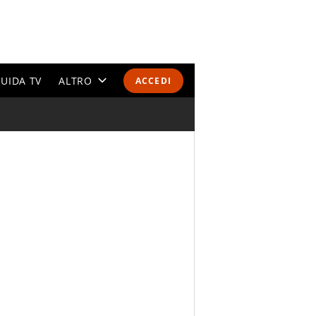
UIDA TV
ALTRO
ACCEDI
CALENDARI E CLASSIFICHE
ALTRI SPORT
MONDIALI 2026
OLIMPIADI
GOSSIP
LIFESTYLE