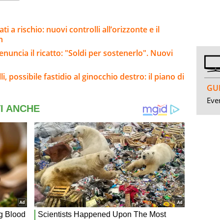
i a rischio: nuovi controlli all’orizzonte e il
n
nuncia il ricatto: "Soldi per sostenerlo". Nuovi
, possibile fastidio al ginocchio destro: il piano di
GUI
Even