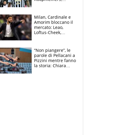
Romero si allontana
dall’Inter, Fiorentina
scatenata
Milan, Cardinale e
Amorim bloccano il
mercato: Leao,
Loftus-Cheek,
Estupinian e
Gimenez in bilico,
Soulè e Osorio nel
“Non piangere”, le
mirino
parole di Pellacani a
Pizzini mentre fanno
la storia: Chiara
batte anche il
record di Ceccon