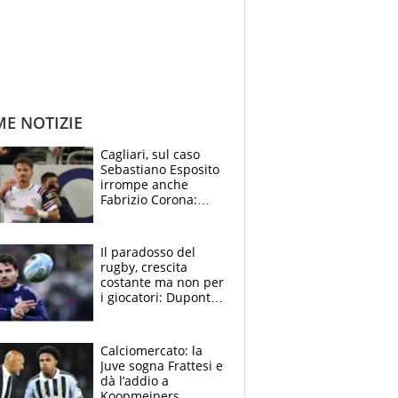
ME NOTIZIE
Cagliari, sul caso
Sebastiano Esposito
irrompe anche
Fabrizio Corona:
“Ecco cosa è
successo, ho le
prove”
Il paradosso del
rugby, crescita
costante ma non per
i giocatori: Dupont
(il più pagato al
mondo) guadagna
solo 1,4 milioni
Calciomercato: la
all'anno
Juve sogna Frattesi e
dà l’addio a
Koopmeiners,