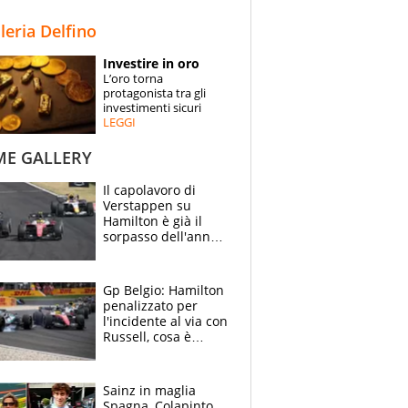
STORIE
lleria Delfino
SPECIALI
Investire in oro
L’oro torna
ESPERTI
protagonista tra gli
investimenti sicuri
LEGGI
CONTATTI
ME GALLERY
Il capolavoro di
Verstappen su
Hamilton è già il
sorpasso dell'anno:
che smacco Lewis,
come Abu Dhabi
2021
Gp Belgio: Hamilton
penalizzato per
l'incidente al via con
Russell, cosa è
successo. Mercedes
out, 5" a Lewis
Sainz in maglia
Spagna, Colapinto