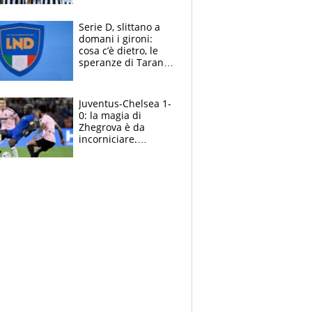
e la soluzione
rimane Milinkovic-
Serie D, slittano a
Savic
domani i gironi:
cosa c’è dietro, le
speranze di Taranto
e Messina, chi può
essere ripescato
Juventus-Chelsea 1-
0: la magia di
Zhegrova è da
incorniciare.
Spalletti suona il
Blues e tiene,
ancora, la porta
inviolata