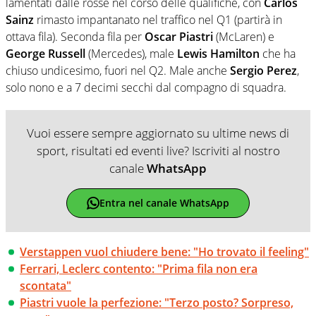
lamentati dalle rosse nel corso delle qualifiche, con
Carlos
Sainz
rimasto impantanato nel traffico nel Q1 (partirà in
ottava fila). Seconda fila per
Oscar Piastri
(McLaren) e
George Russell
(Mercedes), male
Lewis Hamilton
che ha
chiuso undicesimo, fuori nel Q2. Male anche
Sergio Perez
,
solo nono e a 7 decimi secchi dal compagno di squadra.
Vuoi essere sempre aggiornato su ultime news di
sport, risultati ed eventi live? Iscriviti al nostro
canale
WhatsApp
Entra nel canale WhatsApp
Verstappen vuol chiudere bene: "Ho trovato il feeling"
Ferrari, Leclerc contento: "Prima fila non era
scontata"
Piastri vuole la perfezione: "Terzo posto? Sorpreso,