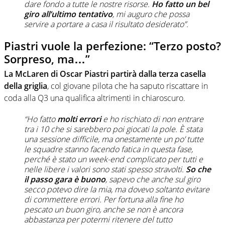
dare fondo a tutte le nostre risorse.
Ho fatto un bel
giro all’ultimo tentativo
, mi auguro che possa
servire a portare a casa il risultato desiderato”.
Piastri vuole la perfezione: “Terzo posto?
Sorpreso, ma…”
La McLaren di Oscar Piastri partirà dalla terza casella
della griglia
, col giovane pilota che ha saputo riscattare in
coda alla Q3 una qualifica altrimenti in chiaroscuro.
“Ho fatto
molti errori
e ho rischiato di non entrare
tra i 10 che si sarebbero poi giocati la pole. È stata
una sessione difficile, ma onestamente un po’ tutte
le squadre stanno facendo fatica in questa fase,
perché è stato un week-end complicato per tutti e
nelle libere i valori sono stati spesso stravolti.
So che
il passo gara è buono
, sapevo che anche sul giro
secco potevo dire la mia, ma dovevo soltanto evitare
di commettere errori. Per fortuna alla fine ho
pescato un buon giro, anche se non è ancora
abbastanza per potermi ritenere del tutto