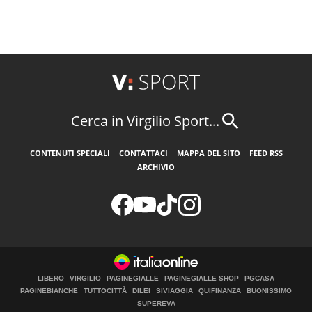
Cerca in Virgilio Sport...
CONTENUTI SPECIALI
CONTATTACI
MAPPA DEL SITO
FEED RSS
ARCHIVIO
LIBERO
VIRGILIO
PAGINEGIALLE
PAGINEGIALLE SHOP
PGCASA
PAGINEBIANCHE
TUTTOCITTÀ
DILEI
SIVIAGGIA
QUIFINANZA
BUONISSIMO
SUPEREVA