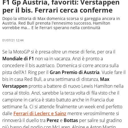
F1 Gp Austria, favoriti: Verstappen
per il bis. Ferrari cerca conferme
Dopo la vittoria di Max domenica scorsa si gareggia ancora in
Austria. Red Bull prenota l'ennesimo successo, Hamilton
vorrebbe ma... E le Ferrari sperano nella continuità
01/07/21 12:44
Se la MotoGP si è presa oltre un mese di ferie, per ora il
Mondiale di F1
non va in vacanza. Anzi è pronto a
concedere il bis austriaco. Domenica si corre ancora sulla
pista dell’A1 Ring per il
Gran Premio di Austria
. Vuole fare il
bis in casa Red Bull, a una settimana di distanza,
Max
Verstappen
pronto a battere di nuovo Lewis Hamilton nella
corsa al titolo. Anzi, sarebbe la terza volta di fila visto che il
campione in carica è stato battuto anche in Francia due
settimane fa. Ci si attende finalmente un week end perfetto
dalle
Ferrari
di
Leclerc
e
Sainz
mentre verosimilmente si
rinnoverà il duello tra
Perez
e
Bottas
per salire sul gradino
più basso del podio con McLaren, Alpine e Aston Martin,