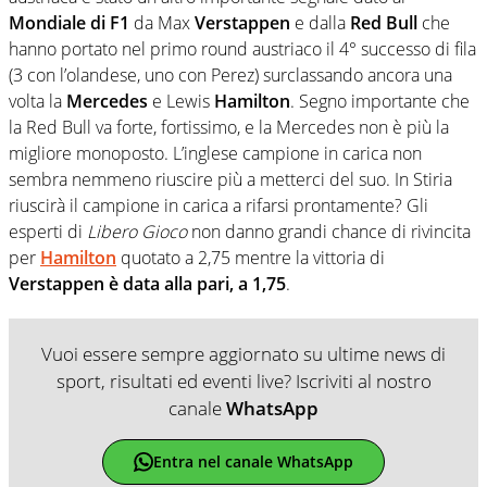
Mondiale di F1
da Max
Verstappen
e dalla
Red Bull
che
hanno portato nel primo round austriaco il 4° successo di fila
(3 con l’olandese, uno con Perez) surclassando ancora una
volta la
Mercedes
e Lewis
Hamilton
. Segno importante che
la Red Bull va forte, fortissimo, e la Mercedes non è più la
migliore monoposto. L’inglese campione in carica non
sembra nemmeno riuscire più a metterci del suo. In Stiria
riuscirà il campione in carica a rifarsi prontamente? Gli
esperti di
Libero Gioco
non danno grandi chance di rivincita
per
Hamilton
quotato a 2,75 mentre la vittoria di
Verstappen è data alla pari, a 1,75
.
Vuoi essere sempre aggiornato su ultime news di
sport, risultati ed eventi live? Iscriviti al nostro
canale
WhatsApp
Entra nel canale WhatsApp