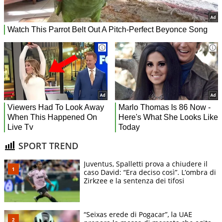
SPORT TREND
Juventus, Spalletti prova a chiudere il
caso David: “Era deciso così”. L’ombra di
Zirkzee e la sentenza dei tifosi
“Seixas erede di Pogacar”, la UAE