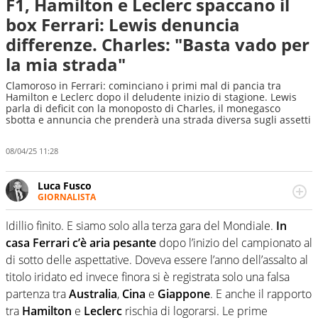
F1, Hamilton e Leclerc spaccano il
box Ferrari: Lewis denuncia
differenze. Charles: "Basta vado per
la mia strada"
Clamoroso in Ferrari: cominciano i primi mal di pancia tra
Hamilton e Leclerc dopo il deludente inizio di stagione. Lewis
parla di deficit con la monoposto di Charles, il monegasco
sbotta e annuncia che prenderà una strada diversa sugli assetti
08/04/25 11:28
Luca Fusco
GIORNALISTA
Giornalista multimediale. Quando si accendono i motori,
lui sgasa, impenna, derapa. E spesso e volentieri finisce
Idillio finito. E siamo solo alla terza gara del Mondiale.
In
sul podio
casa Ferrari c’è aria pesante
dopo l’inizio del campionato al
di sotto delle aspettative. Doveva essere l’anno dell’assalto al
titolo iridato ed invece finora si è registrata solo una falsa
partenza tra
Australia
,
Cina
e
Giappone
. E anche il rapporto
tra
Hamilton
e
Leclerc
rischia di logorarsi. Le prime