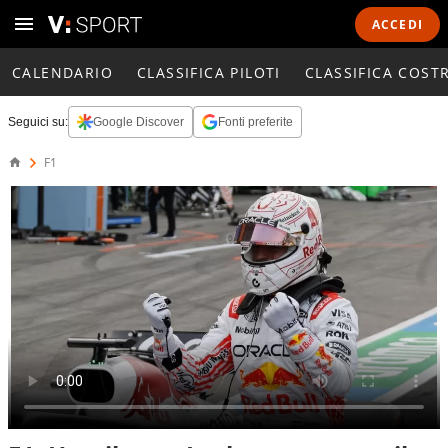
ACCEDI
CALENDARIO
CLASSIFICA PILOTI
CLASSIFICA COST
Seguici su:
Google Discover
Fonti preferite
F1