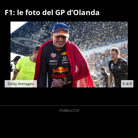
F1: le foto del GP d’Olanda
Getty Immages
6
di
8