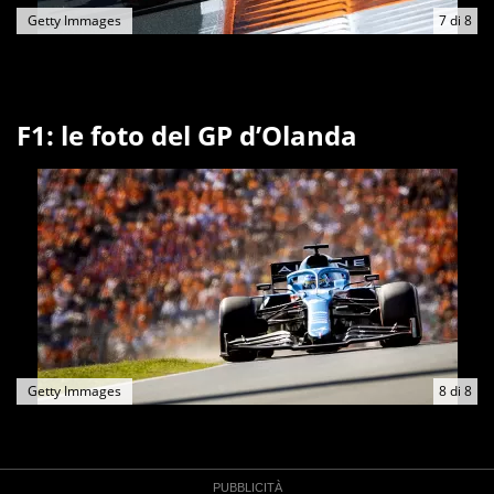
Getty Immages
7
di
8
F1: le foto del GP d’Olanda
Getty Immages
8
di
8