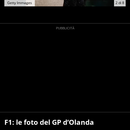
Getty Immages
2
di
8
F1: le foto del GP d’Olanda