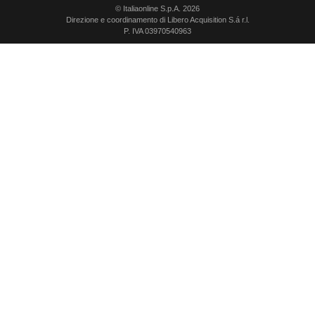
© Italiaonline S.p.A. 2026
Direzione e coordinamento di Libero Acquisition S.á r.l.
P. IVA 03970540963