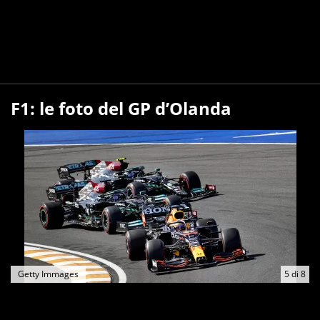
F1: le foto del GP d’Olanda
Getty Immages
5
di
8