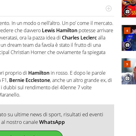
do si accendono i motori, lui sgasa, impenna, derapa. E
podio
nto. In un modo o nell’altro. Un po’ come il mercato.
credere che davvero
Lewis Hamilton
potesse arrivare
eratasi, ora la pazza idea di
Charles Leclerc
alla
un dream team da favola è stato il frutto di una
ipal Christian Horner che ovviamente fa spiegata
ori proprio di
Hamilton
in rosso. E dopo le parole
 F1,
Bernie Ecclestone
, anche un altro grande ex, di
 i dubbi sul rendimento del 40enne 7 volte
aranello.
o su ultime news di sport, risultati ed eventi
ti al nostro canale
WhatsApp