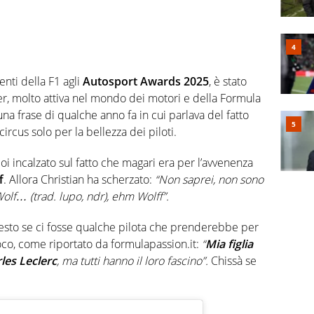
ti della F1 agli
Autosport Awards 2025
, è stato
encer, molto attiva nel mondo dei motori e della Formula
una frase di qualche anno fa in cui parlava del fatto
ircus solo per la bellezza dei piloti.
i incalzato sul fatto che magari era per l’avvenenza
f
. Allora Christian ha scherzato:
“Non saprei, non sono
olf… (trad. lupo, ndr), ehm Wolff”.
hiesto se ci fosse qualche pilota che prenderebbe per
gioco, come riportato da formulapassion.it:
“
Mia figlia
les Leclerc
, ma tutti hanno il loro fascino”.
Chissà se