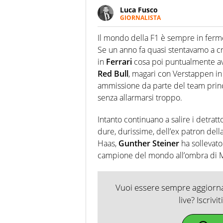
Luca Fusco
GIORNALISTA
Giornalista multimediale. Quan
spesso e volentieri finisce sul 
Il mondo della F1 è sempre in ferme
Se un anno fa quasi stentavamo a 
in
Ferrari
cosa poi puntualmente avv
Red Bull
, magari con Verstappen in 
ammissione da parte del team princ
senza allarmarsi troppo.
Intanto continuano a salire i detratt
dure, durissime, dell’ex patron della
Haas,
Gunther Steiner
ha sollevato
campione del mondo all’ombra di M
Vuoi essere sempre aggiornat
live? Iscrivi