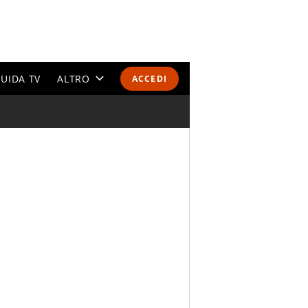
UIDA TV
ALTRO
ACCEDI
CALENDARI E CLASSIFICHE
ALTRI SPORT
MONDIALI 2026
OLIMPIADI
GOSSIP
LIFESTYLE