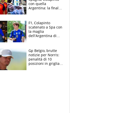
con quella
Argentina: la finale
Mondiale si gioca a
Spa e Alonso non
vede l'ora
F1, Colapinto
scatenato a Spa con
la maglia
dell'Argentina di
Messi punge la
Spagna: "Capiranno
le parolacce"
Gp Belgio, brutte
notizie per Norris:
penalità di 10
posizioni in griglia,
la scelta dolorosa
ma obbligata di
McLaren