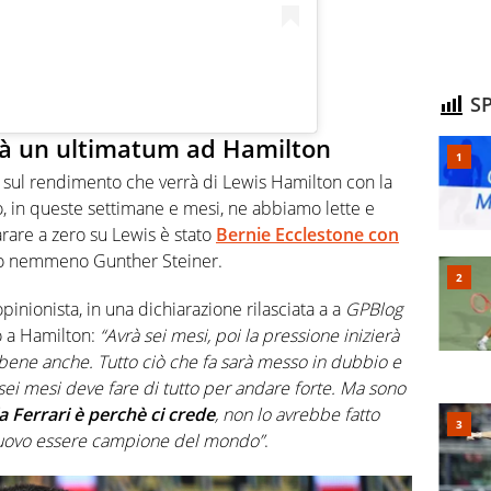
SP
 dà un ultimatum ad Hamilton
ci sul rendimento che verrà di Lewis Hamilton con la
vero, in queste settimane e mesi, ne abbiamo lette e
sparare a zero su Lewis è stato
Bernie Ecclestone con
o nemmeno Gunther Steiner.
pinionista, in una dichiarazione rilasciata a a
GPBlog
 a Hamilton:
“Avrà sei mesi, poi la pressione inizierà
à bene anche. Tutto ciò che fa sarà messo in dubbio e
sei mesi deve fare di tutto per andare forte. Ma sono
a Ferrari è perchè ci crede
, non lo avrebbe fatto
 nuovo essere campione del mondo”
.