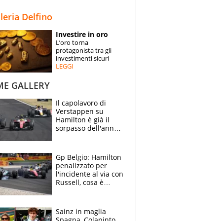
STORIE
lleria Delfino
SPECIALI
Investire in oro
L’oro torna
ESPERTI
protagonista tra gli
investimenti sicuri
LEGGI
CONTATTI
ME GALLERY
Il capolavoro di
Verstappen su
Hamilton è già il
sorpasso dell'anno:
che smacco Lewis,
come Abu Dhabi
2021
Gp Belgio: Hamilton
penalizzato per
l'incidente al via con
Russell, cosa è
successo. Mercedes
out, 5" a Lewis
Sainz in maglia
Spagna, Colapinto