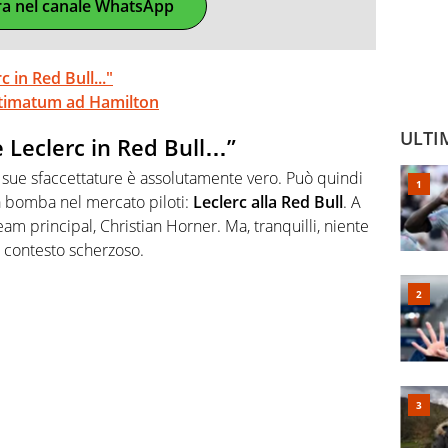
ra nel canale WhatsApp
c in Red Bull..."
ultimatum ad Hamilton
ULTI
e Leclerc in Red Bull…”
e sue sfaccettature è assolutamente vero. Può quindi
ca bomba nel mercato piloti:
Leclerc alla Red Bull
. A
eam principal, Christian Horner. Ma, tranquilli, niente
un contesto scherzoso.