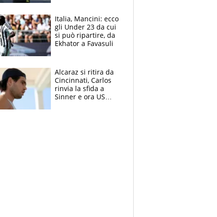
nero per gli arbitri
Italia, Mancini: ecco
gli Under 23 da cui
si può ripartire, da
Ekhator a Favasuli
Alcaraz si ritira da
Cincinnati, Carlos
rinvia la sfida a
Sinner e ora US
Open di nuovo a
rischio