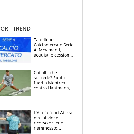
ORT TREND
Tabellone
Calciomercato Serie
A. Movimenti,
acquisti e cessioni:
estate 2026-27
Cobolli, che
succede? Subito
fuori a Montreal
contro Hanfmann,
per Flavio è tutta
colpa della tosse
L'Aia fa fuori Abisso
ma lui vince il
ricorso e viene
riammesso:
continua momento