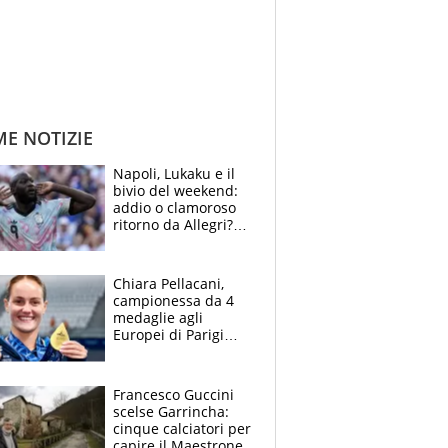
ME NOTIZIE
Napoli, Lukaku e il
bivio del weekend:
addio o clamoroso
ritorno da Allegri?
Gli scenari
Chiara Pellacani,
campionessa da 4
medaglie agli
Europei di Parigi
2026: papà
Giampaolo
giornalista, mamma
Francesco Guccini
Francesca
scelse Garrincha:
Insegnante e il
cinque calciatori per
fratello calciatore
capire il Maestrone