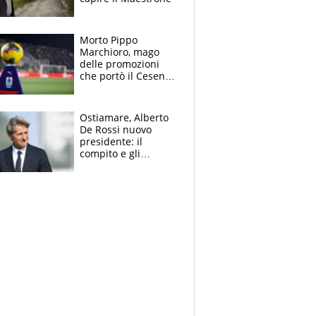
Morto Pippo
Marchioro, mago
delle promozioni
che portò il Cesena
in Europa e scoprì
per primo la classe
di Baresi
Ostiamare, Alberto
De Rossi nuovo
presidente: il
compito e gli
obiettivi ricevuti dal
figlio Daniele