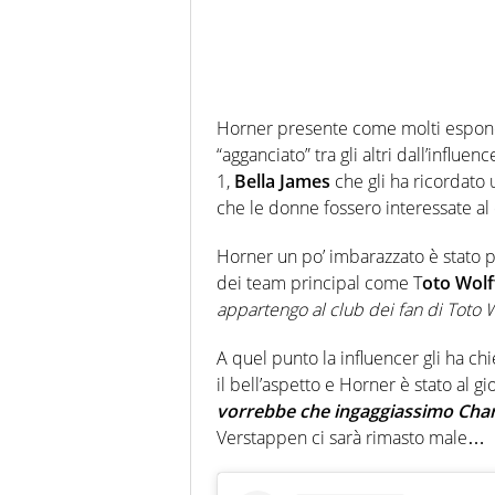
Horner presente come molti esponen
“agganciato” tra gli altri dall’influ
1,
Bella James
che gli ha ricordato 
che le donne fossero interessate al c
Horner un po’ imbarazzato è stato po
dei team principal come T
oto Wolf
appartengo al club dei fan di Toto W
A quel punto la influencer gli ha c
il bell’aspetto e Horner è stato al 
vorrebbe che ingaggiassimo Char
Verstappen ci sarà rimasto male…