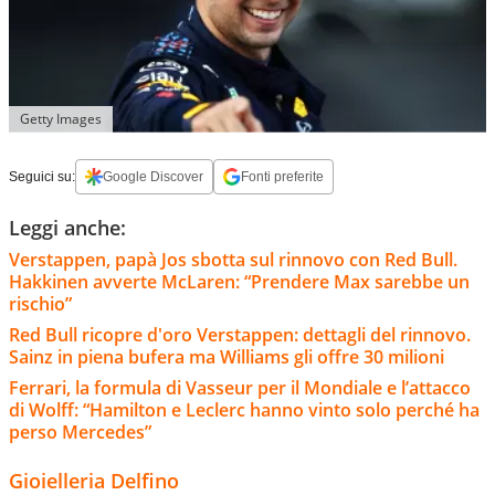
Getty Images
Seguici su:
Google Discover
Fonti preferite
Leggi anche:
Verstappen, papà Jos sbotta sul rinnovo con Red Bull.
Hakkinen avverte McLaren: “Prendere Max sarebbe un
rischio”
Red Bull ricopre d'oro Verstappen: dettagli del rinnovo.
Sainz in piena bufera ma Williams gli offre 30 milioni
Ferrari, la formula di Vasseur per il Mondiale e l’attacco
di Wolff: “Hamilton e Leclerc hanno vinto solo perché ha
perso Mercedes”
Gioielleria Delfino