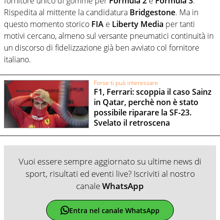
fornitore unico di gomme per
Formula 2
e
Formula 3
.
Rispedita al mittente la candidatura
Bridgestone
. Ma in
questo momento storico
FIA
e
Liberty Media
per tanti
motivi cercano, almeno sul versante pneumatici continuità in
un discorso di fidelizzazione già ben avviato col fornitore
italiano.
Forse ti può interessare
F1, Ferrari: scoppia il caso Sainz
in Qatar, perchè non è stato
possibile riparare la SF-23.
Svelato il retroscena
Vuoi essere sempre aggiornato su ultime news di
sport, risultati ed eventi live? Iscriviti al nostro
canale
WhatsApp
Entra nel canale WhatsApp