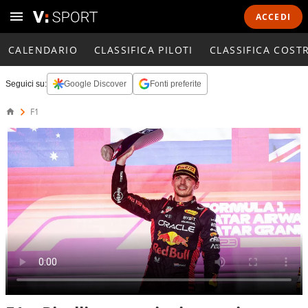
ACCEDI
CALENDARIO
CLASSIFICA PILOTI
CLASSIFICA COST
Seguici su:
Google Discover
Fonti preferite
F1