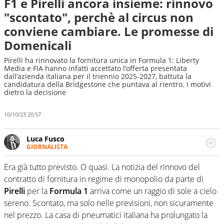
F1 e Pirelli ancora insieme: rinnovo
"scontato", perchè al circus non
conviene cambiare. Le promesse di
Domenicali
Pirelli ha rinnovato la fornitura unica in Formula 1: Liberty
Media e FIA hanno infatti accettato l’offerta presentata
dall’azienda italiana per il triennio 2025-2027, battuta la
candidatura della Bridgestone che puntava al rientro. I motivi
dietro la decisione
10/10/23 20:57
Luca Fusco
GIORNALISTA
Giornalista multimediale. Quando si accendono i motori,
lui sgasa, impenna, derapa. E spesso e volentieri finisce
Era già tutto previsto. O quasi. La notizia del rinnovo del
sul podio
contratto di fornitura in regime di monopolio da parte di
Pirelli
per la
Formula 1
arriva come un raggio di sole a cielo
sereno. Scontato, ma solo nelle previsioni, non sicuramente
nel prezzo. La casa di pneumatici italiana ha prolungato la