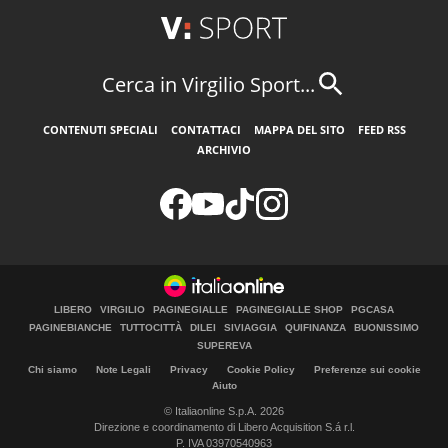
Cerca in Virgilio Sport...
CONTENUTI SPECIALI
CONTATTACI
MAPPA DEL SITO
FEED RSS
ARCHIVIO
LIBERO
VIRGILIO
PAGINEGIALLE
PAGINEGIALLE SHOP
PGCASA
PAGINEBIANCHE
TUTTOCITTÀ
DILEI
SIVIAGGIA
QUIFINANZA
BUONISSIMO
SUPEREVA
Chi siamo
Note Legali
Privacy
Cookie Policy
Preferenze sui cookie
Aiuto
© Italiaonline S.p.A. 2026
Direzione e coordinamento di Libero Acquisition S.á r.l.
P. IVA 03970540963