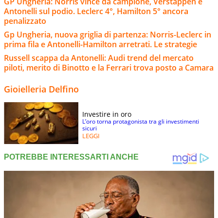
GP Ungheria: Norris vince da campione, Verstappen e
Antonelli sul podio. Leclerc 4°, Hamilton 5° ancora
penalizzato
Gp Ungheria, nuova griglia di partenza: Norris-Leclerc in
prima fila e Antonelli-Hamilton arretrati. Le strategie
Russell scappa da Antonelli: Audi trend del mercato
piloti, merito di Binotto e la Ferrari trova posto a Camara
Gioielleria Delfino
Investire in oro
L’oro torna protagonista tra gli investimenti
sicuri
LEGGI