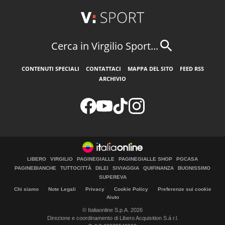
Cerca in Virgilio Sport...
CONTENUTI SPECIALI
CONTATTACI
MAPPA DEL SITO
FEED RSS
ARCHIVIO
LIBERO
VIRGILIO
PAGINEGIALLE
PAGINEGIALLE SHOP
PGCASA
PAGINEBIANCHE
TUTTOCITTÀ
DILEI
SIVIAGGIA
QUIFINANZA
BUONISSIMO
SUPEREVA
Chi siamo
Note Legali
Privacy
Cookie Policy
Preferenze sui cookie
Aiuto
© Italiaonline S.p.A. 2026
Direzione e coordinamento di Libero Acquisition S.á r.l.