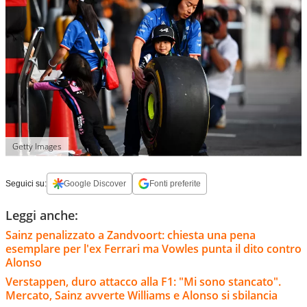
Getty Images
Seguici su:
Google Discover
Fonti preferite
Leggi anche:
Sainz penalizzato a Zandvoort: chiesta una pena
esemplare per l'ex Ferrari ma Vowles punta il dito contro
Alonso
Verstappen, duro attacco alla F1: "Mi sono stancato".
Mercato, Sainz avverte Williams e Alonso si sbilancia