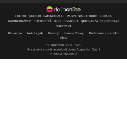
LIBERO
VIRGILIO
PAGINEGIALLE
PAGINEGIALLE SHOP
PGCASA
PAGINEBIANCHE
TUTTOCITTÀ
DILEI
SIVIAGGIA
QUIFINANZA
BUONISSIMO
SUPEREVA
Chi siamo
Note Legali
Privacy
Cookie Policy
Preferenze sui cookie
Aiuto
© Italiaonline S.p.A. 2026
Direzione e coordinamento di Libero Acquisition S.á r.l.
P. IVA 03970540963