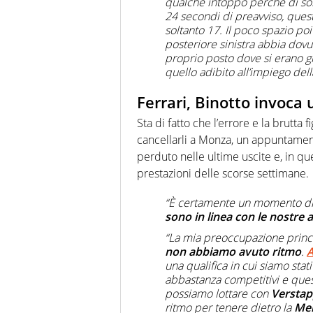
qualche intoppo perché di sol
24 secondi di preavviso, quest
soltanto 17. Il poco spazio poi
posteriore sinistra abbia dovu
proprio posto dove si erano g
quello adibito all’impiego della
Ferrari, Binotto invoca
Sta di fatto che l’errore e la brutta
cancellarli a Monza, un appuntamen
perduto nelle ultime uscite e, in qu
prestazioni delle scorse settimane.
“È certamente un momento dif
sono in linea con le nostre 
“La mia preoccupazione princip
non abbiamo avuto ritmo
.
A
una qualifica in cui siamo stat
abbastanza competitivi e ques
possiamo lottare con
Versta
ritmo per tenere dietro la
Me