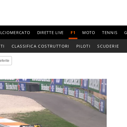
ALCIOMERCATO
DIRETTE LIVE
F1
MOTO
TENNIS
G
TI
CLASSIFICA COSTRUTTORI
PILOTI
SCUDERIE
eferite