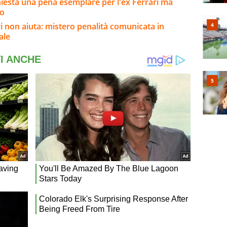
hiesta una pena esemplare per l'ex Ferrari ma
so
ri non aiuta: mistero penalità comunicata in
ale