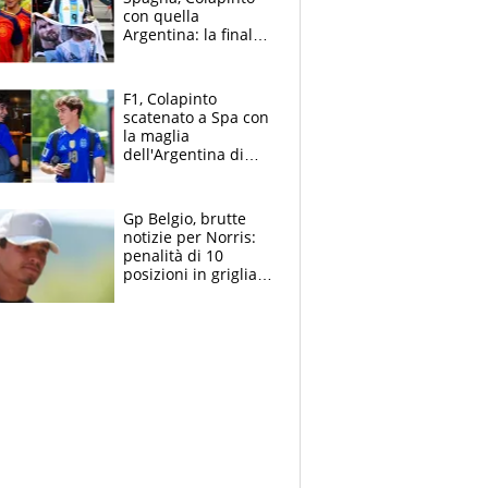
con quella
Argentina: la finale
Mondiale si gioca a
Spa e Alonso non
vede l'ora
F1, Colapinto
scatenato a Spa con
la maglia
dell'Argentina di
Messi punge la
Spagna: "Capiranno
le parolacce"
Gp Belgio, brutte
notizie per Norris:
penalità di 10
posizioni in griglia,
la scelta dolorosa
ma obbligata di
McLaren