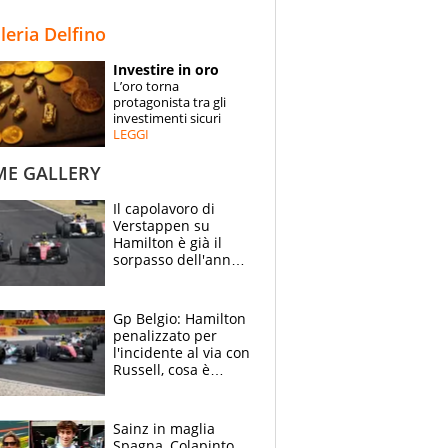
STORIE
lleria Delfino
SPECIALI
Investire in oro
L’oro torna
ESPERTI
protagonista tra gli
investimenti sicuri
LEGGI
CONTATTI
ME GALLERY
Il capolavoro di
Verstappen su
Hamilton è già il
sorpasso dell'anno:
che smacco Lewis,
come Abu Dhabi
2021
Gp Belgio: Hamilton
penalizzato per
l'incidente al via con
Russell, cosa è
successo. Mercedes
out, 5" a Lewis
Sainz in maglia
Spagna, Colapinto