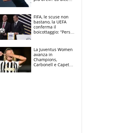
solo perché sta
invecchiando..."
FIFA, le scuse non
bastano, la UEFA
conferma il
boicottaggio: “Persa
la fiducia in
Infantino”. La
rivelazione sulla
La Juventus Women
Superlega
avanza in
Champions,
Carbonell e Capeta
stendono il
Torreense