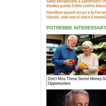
Sainz penalizzato a Zandvoort: c
Vowles punta il dito contro Alon
Hamilton quanti errori e la Ferra
ritardo, così non si vince il mondi