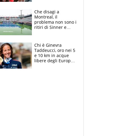
Milan, Mastantuono
verso la Fiorentina
Che disagi a
Montreal, il
problema non sono i
ritiri di Sinner e
Djokovic: Bertolucci
propone un
ultimatum ai
Chi è Ginevra
Masters 1000
Taddeucci, oro nei 5
e 10 km in acque
libere degli Europei
di Parigi 2026 che
ha dedicato la
medaglia al
fidanzato