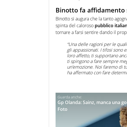
Binotto fa affidamento
Binotto si augura che la tanto agog
spinta del caloroso
pubblico italia
tornare a farsi sentire dando il pro
“Una delle ragioni per le qual
gli appassionati. I tifosi sono 
loro affetto, ti supportano an
ti spingono a fare sempre megli
un’emozione. Noi faremo di tu
ha affermato con fare determin
Gp Olanda: Sainz, manca una gom
Foto