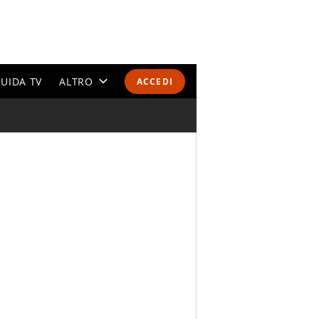
UIDA TV
ALTRO
ACCEDI
CALENDARI E CLASSIFICHE
ALTRI SPORT
MONDIALI 2026
OLIMPIADI
GOSSIP
LIFESTYLE