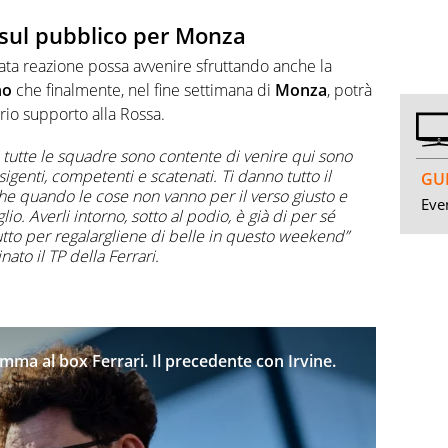
 sul pubblico per Monza
nata reazione possa avvenire sfruttando anche la
no
che finalmente, nel fine settimana di
Monza
, potrà
prio supporto alla Rossa.
i tutte le squadre sono contente di venire qui sono
esigenti, competenti e scatenati. Ti danno tutto il
GUI
che quando le cose non vanno per il verso giusto e
Even
o. Averli intorno, sotto al podio, è già di per sé
tto per regalargliene di belle in questo weekend”
ato il TP della Ferrari.
ma al box Ferrari. Il precedente con Irvine.