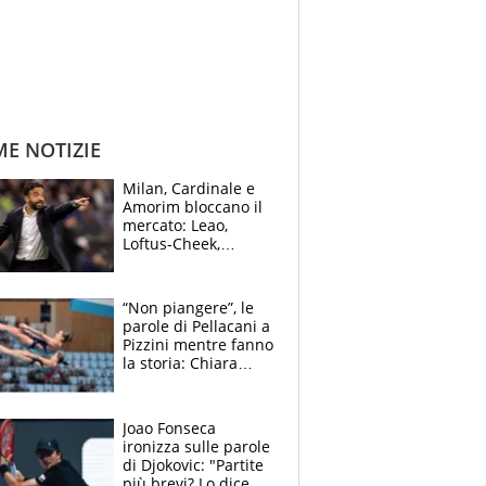
ME NOTIZIE
Milan, Cardinale e
Amorim bloccano il
mercato: Leao,
Loftus-Cheek,
Estupinian e
Gimenez in bilico,
Soulè e Osorio nel
“Non piangere”, le
mirino
parole di Pellacani a
Pizzini mentre fanno
la storia: Chiara
batte anche il
record di Ceccon
Joao Fonseca
ironizza sulle parole
di Djokovic: "Partite
più brevi? Lo dice