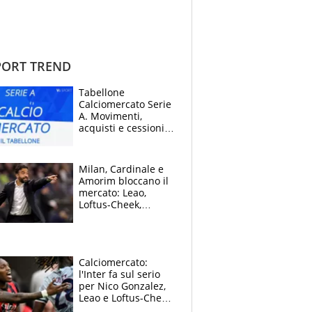
ORT TREND
Tabellone
Calciomercato Serie
A. Movimenti,
acquisti e cessioni:
estate 2026-27
Milan, Cardinale e
Amorim bloccano il
mercato: Leao,
Loftus-Cheek,
Estupinian e
Gimenez in bilico,
Soulè e Osorio nel
mirino
Calciomercato:
l'Inter fa sul serio
per Nico Gonzalez,
Leao e Loftus-Cheek
possono restare al