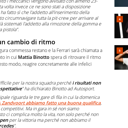
ito i meccanici vengono avvisato con almeno 23-
a volta invece ce ne sono stati a disposizione
 ha fatto sì che l’addetto all’inserimento della
to circumnavigare tutta la pit-crew per arrivare al
ià sistemati l’addetto alla rimozione della gomma e
 pistola”.
 un cambio di ritmo
 figura commessa restano e la Ferrari sarà chiamata a
to in cui
Mattia Binotto
spera di ritrovare il ritmo
esto modo, reagire concretamente alle infelici
ficile per la nostra squadra perché
i risultati non
aspettative
” ha dichiarato Binotto ad Autosport.
ale riguarda le tre gare di fila in cui la domenica
 Zandvoort abbiamo fatto una buona qualifica
,
i competitivi. Ma in gara in sé non siamo
to ci complica molto la vita, non solo perché non
ppen
per la vittoria ma perché non abbiamo il
rcedes
”.