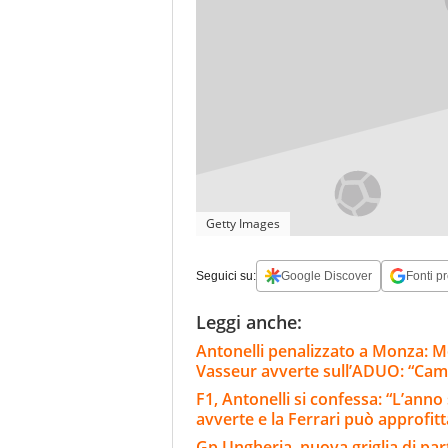
Getty Images
Seguici su:
Google Discover
Fonti pr
Leggi anche:
Antonelli penalizzato a Monza: M
Vasseur avverte sull’ADUO: “Cam
F1, Antonelli si confessa: “L’ann
avverte e la Ferrari può approfit
Gp Ungheria, nuova griglia di part