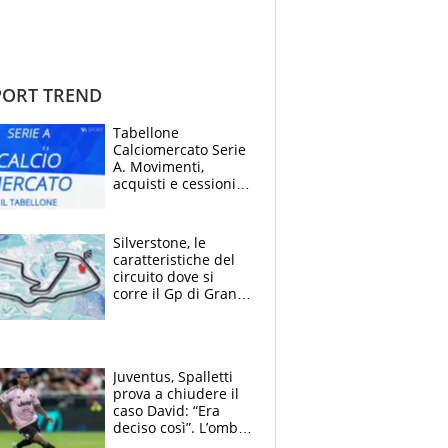
ORT TREND
Tabellone
Calciomercato Serie
A. Movimenti,
acquisti e cessioni:
estate 2026-27
Silverstone, le
caratteristiche del
circuito dove si
corre il Gp di Gran
Bretagna del
Motomondiale
Juventus, Spalletti
prova a chiudere il
caso David: “Era
deciso così”. L’ombra
di Zirkzee e la