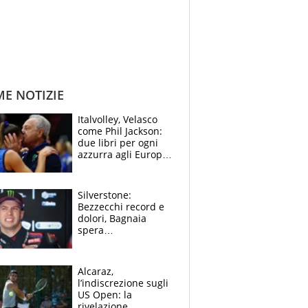
ME NOTIZIE
Italvolley, Velasco
come Phil Jackson:
due libri per ogni
azzurra agli Europei.
Quello per Sylla è
“geniale”
Silverstone:
Bezzecchi record e
dolori, Bagnaia
spera
nell'antidolorifico,
Marquez si tira fuori
e vota Aprilia
Alcaraz,
l’indiscrezione sugli
US Open: la
rivelazione