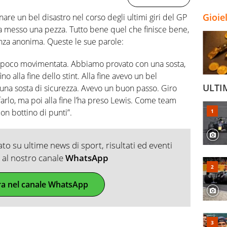
Gioie
nare un bel disastro nel corso degli ultimi giri del GP
ha messo una pezza. Tutto bene quel che finisce bene,
anza anonima. Queste le sue parole:
a poco movimentata. Abbiamo provato con una sosta,
o alla fine dello stint. Alla fine avevo un bel
ULTI
una sosta di sicurezza. Avevo un buon passo. Giro
rlo, ma poi alla fine l’ha preso Lewis. Come team
 bottino di punti”.
o su ultime news di sport, risultati ed eventi
ti al nostro canale
WhatsApp
ra nel canale WhatsApp