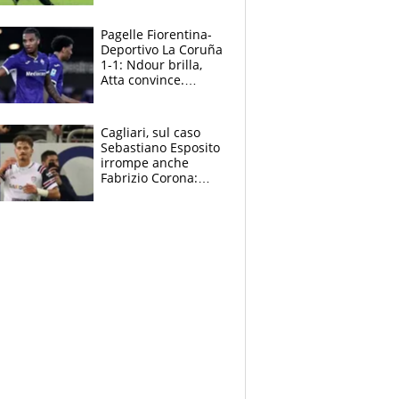
sentenza dei tifosi
Pagelle Fiorentina-
Deportivo La Coruña
1-1: Ndour brilla,
Atta convince.
Pongracic rovina
tutto nel finale
Cagliari, sul caso
Sebastiano Esposito
irrompe anche
Fabrizio Corona:
“Ecco cosa è
successo, ho le
prove”