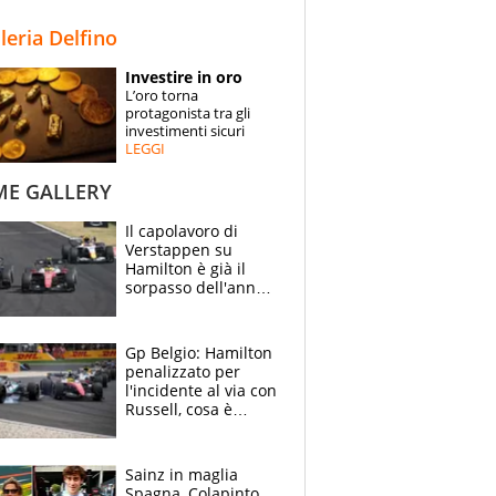
STORIE
lleria Delfino
SPECIALI
Investire in oro
L’oro torna
ESPERTI
protagonista tra gli
investimenti sicuri
LEGGI
CONTATTI
ME GALLERY
Il capolavoro di
Verstappen su
Hamilton è già il
sorpasso dell'anno:
che smacco Lewis,
come Abu Dhabi
2021
Gp Belgio: Hamilton
penalizzato per
l'incidente al via con
Russell, cosa è
successo. Mercedes
out, 5" a Lewis
Sainz in maglia
Spagna, Colapinto