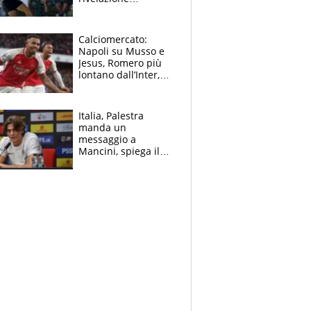
dell’amico
giornalista e il piano
B. Rune verso la
Calciomercato:
rinuncia
Napoli su Musso e
Jesus, Romero più
lontano dall’Inter,
delirio Mastantuono,
Juve su Trubin. Il
tabellone
Italia, Palestra
manda un
messaggio a
Mancini, spiega il
motivo del no
all’Inter e lancia
l'alleanza con
Donnarumma