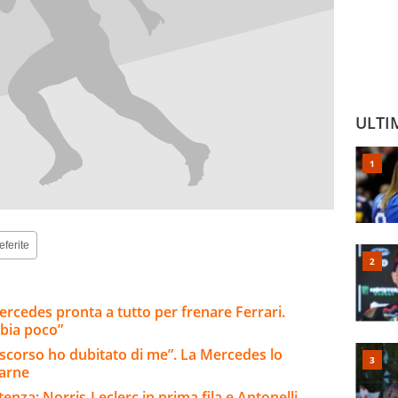
ULTI
eferite
ercedes pronta a tutto per frenare Ferrari.
bia poco”
o scorso ho dubitato di me”. La Mercedes lo
tarne
enza: Norris-Leclerc in prima fila e Antonelli-