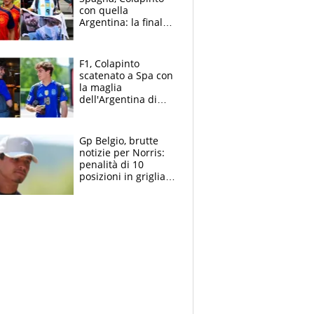
con quella
Argentina: la finale
Mondiale si gioca a
Spa e Alonso non
vede l'ora
F1, Colapinto
scatenato a Spa con
la maglia
dell'Argentina di
Messi punge la
Spagna: "Capiranno
le parolacce"
Gp Belgio, brutte
notizie per Norris:
penalità di 10
posizioni in griglia,
la scelta dolorosa
ma obbligata di
McLaren