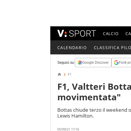
CALCIO
C
CALENDARIO
CLASSIFICA PILO
Seguici su:
Google Discover
Fonti pr
F1
F1, Valtteri Bott
movimentata"
Bottas chiude terzo il weekend 
Lewis Hamilton.
05/09/21 17:16