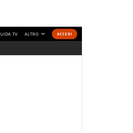
UIDA TV
ALTRO
ACCEDI
CALENDARI E CLASSIFICHE
ALTRI SPORT
MONDIALI 2026
OLIMPIADI
GOSSIP
LIFESTYLE